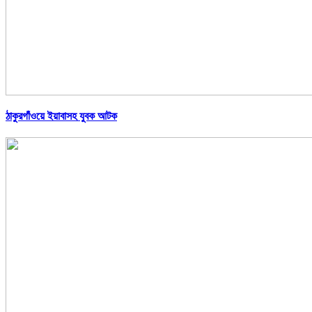
ঠাকুরগাঁওয়ে ইয়াবাসহ যুবক আটক