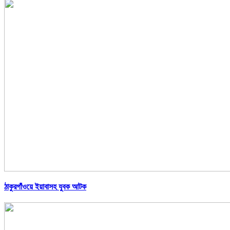
ঠাকুরগাঁওয়ে ইয়াবাসহ যুবক আটক