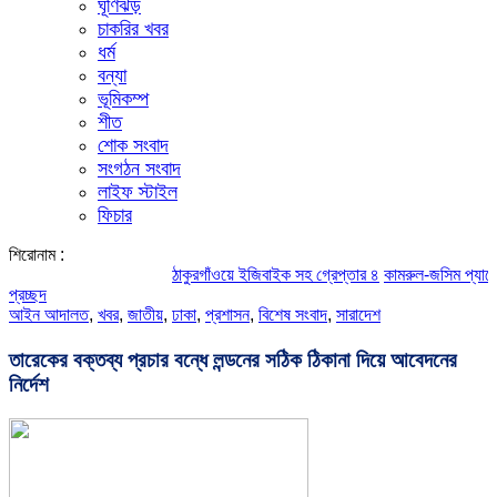
ঘূর্ণিঝড়
চাকরির খবর
ধর্ম
বন্যা
ভূমিকম্প
শীত
শোক সংবাদ
সংগঠন সংবাদ
লাইফ স্টাইল
ফিচার
শিরোনাম :
ঠাকুরগাঁওয়ে ইজিবাইক সহ গ্রেপ্তার ৪
কামরুল-জসিম প্যানেলের পরিচ
প্রচ্ছদ
আইন আদালত
,
খবর
,
জাতীয়
,
ঢাকা
,
প্রশাসন
,
বিশেষ সংবাদ
,
সারাদেশ
তারেকের বক্তব্য প্রচার বন্ধে লন্ডনের সঠিক ঠিকানা দিয়ে আবেদনের
নির্দেশ