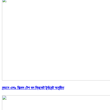
লন্ডনে এস৯ ফিল্মস টেপ বল ক্রিকেট টুর্নামেন্ট অনুষ্ঠিত