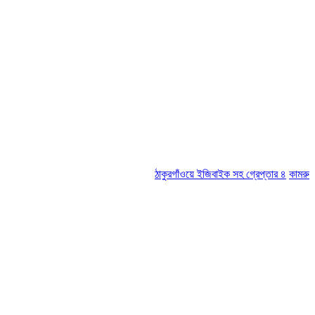
ঠাকুরগাঁওয়ে ইজিবাইক সহ গ্রেপ্তার ৪
কামরুল-জসিম প