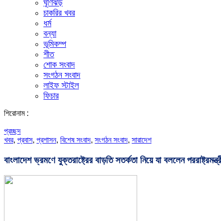
ঘূর্ণিঝড়
চাকরির খবর
ধর্ম
বন্যা
ভূমিকম্প
শীত
শোক সংবাদ
সংগঠন সংবাদ
লাইফ স্টাইল
ফিচার
শিরোনাম :
প্রচ্ছদ
খবর
,
প্রবাস
,
প্রশাসন
,
বিশেষ সংবাদ
,
সংগঠন সংবাদ
,
সারাদেশ
বাংলাদেশ ভ্রমণে যুক্তরাষ্ট্রের বাড়তি সতর্কতা নিয়ে যা বললেন পররাষ্ট্রমন্ত্র