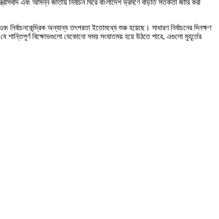
্ত্রাসবাদ এবং আসন্ন জাতীয় নির্বাচন ঘিরে বাংলাদেশ ভ্রমণে বাড়তি সতর্কতা জারি করা
নির্বাচনকেন্দ্রিক অন্যান্য তৎপরতা ইতোমধ্যে শুরু হয়েছে। সাধারণ নির্বাচনের দিনক্ষণ
ে শান্তিপূর্ণ বিক্ষোভগুলো যেকোনো সময় সংঘাতময় হয়ে উঠতে পারে, এগুলো মুহূর্তের