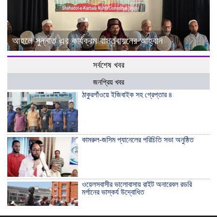
আহলে সুন্নাত এর কার্যক্রম বাস্তবায়নের আহ্বান
সর্বশেষ খবর
জনপ্রিয় খবর
ঠাকুরগাঁওয়ে ইজিবাইক সহ গ্রেপ্তার ৪
কামরুল-জসিম প্যানেলের পরিচিতি সভা অনুষ্ঠিত
ওয়েলসবাসীর ভালোবাসায় রাইট অনারেবল রডরি
মর্গানের ভাস্কর্য উদ্বোধিত