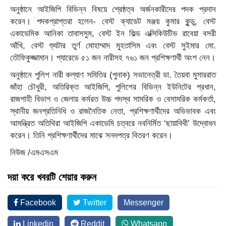
অনুষ্ঠানে আইজিপি বিভিন্ন বিষয়ে শ্রেষ্ঠত্ব অর্জনকারীদের পদক প্রদান
করেন। পদকপ্রাপ্তরা হলেন- বেস্ট ক্যাডেট মঞ্জয় কুমার কুন্ডু, বেস্ট
একাডেমিক আনিকা তাবাসসুম, বেস্ট ইন ফিল্ড এক্সিকিউটিভ রাবেয়া বসরী
আঁখি, বেস্ট শ্যুটার তুর্ণ মোহাম্মাদ মুহতাসিম এবং বেস্ট সুইমার মো.
তৌফিকুজ্জামান। প্যারেডে ৫১ জন নারীসহ ৭৬১ জন প্রশিক্ষণার্থী অংশ নেন।
অনুষ্ঠানে পুলিশ নারী কল্যাণ সমিতির (পুনাক) সভানেত্রী ডা. তৈয়বা মুসাররাত
জাঁহা চৌধুরী, অতিরিক্ত আইজিপি, পুলিশের বিভিন্ন ইউনিটের প্রধান,
রাজশাহী বিভাগ ও জেলায় কর্মরত উচ্চ পদস্থ সামরিক ও বেসামরিক কর্মকর্তা,
স্থানীয় জনপ্রতিনিধি ও রাজনৈতিক নেতা, প্রশিক্ষণার্থীদের অভিভাবক এবং
আমন্ত্রিত অতিথিরা আইজিপি একাডেমি চত্বরে নবনির্মিত ‘ছায়াবিথী’ উদ্বোধন
করেন। তিনি প্রশিক্ষণার্থীদের মাঝে সনদপত্র বিতরণ করেন।
নিউজ /এমএসএম
দয়া করে খবরটি শেয়ার করুন
Facebook
Twitter
Messenger
Linkedin
Reddit
Whatsapp