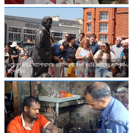
ওয়েলসবাসীর ভালোবাসায় রাইট অনারেবল রডরি মর্গানের ভাস্কর্য
উদ্বোধিত