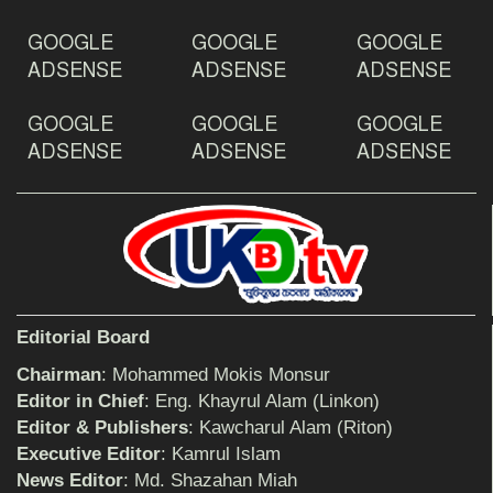
ঠাকুরগাঁওয়ে ইয়াবাসহ যুবক আটক
GOOGLE
GOOGLE
GOOGLE
ADSENSE
ADSENSE
ADSENSE
GOOGLE
GOOGLE
GOOGLE
দেশ রক্ষায় প্রগতিশীল সাংবাদিকদের ভুমিকা গুরুত্বপূর্ণ
-মহিবুল হাসান চৌধুরী
ADSENSE
ADSENSE
ADSENSE
আহলে সুন্নাত এর কার্যক্রম বাস্তবায়নের আহ্বান
শিক্ষিকার ওপর হামলাকারীদের গ্রেফতারের দাবিতে
Editorial Board
মানববন্ধন অনুষ্ঠিত
Chairman
: Mohammed Mokis Monsur
Editor in Chief
: Eng. Khayrul Alam (Linkon)
Editor & Publishers
: Kawcharul Alam (Riton)
বিমানের সিলেট-ম্যানচেস্টার সরাসরি ফ্লাইট চালু হচ্ছে
সোমবার
Executive Editor
: Kamrul Islam
News Editor
: Md. Shazahan Miah