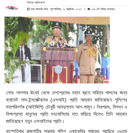
নিজস্ব প্রতিবেদক
খবর আপডেট সময় : বৃহস্পতিবার, ১২ অক্টোবর, ২০২৩
২১৯ এই পর্যন্ত দেখেছেন
লোভ লালসার ঊর্ধ্বে থেকে দেশপ্রেমের মহান ব্রতে দায়িত্ব পালনের জন্য
ক্যাডেট সাব-ইন্সপেক্টরদের (এসআই) প্রতি আহ্বান জানিয়েছেন পুলিশের
মহাপরিদর্শক (আইজিপি) চৌধুরী আবদুল্লাহ আল-মামুন। নিরপরাধ, বিপন্ন ও
বিপদগ্রস্ত মানুষের প্রতি সহযোগিতার হাত বাড়িয়ে দিতেও তিনি আহ্বান
জানিয়েছেন নতুন এসআইদের প্রতি।
বৃহস্পতিবার রাজশাহীর সারদায় পুলিশ একাডেমির প্যারেড গ্রাউন্ডে ৩৯তম