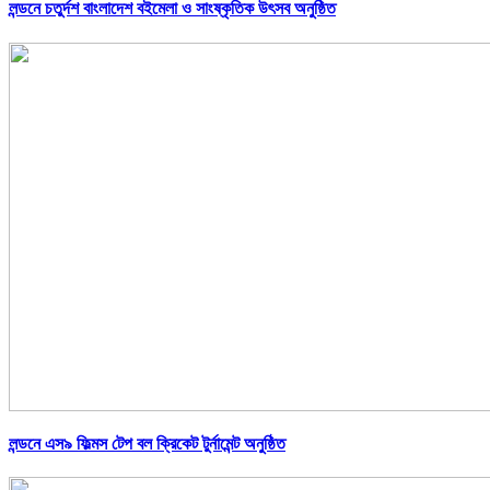
লন্ডনে চতুর্দশ বাংলাদেশ বইমেলা ও সাংষ্কৃতিক উৎসব অনুষ্ঠিত
লন্ডনে এস৯ ফিল্মস টেপ বল ক্রিকেট টুর্নামেন্ট অনুষ্ঠিত