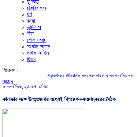
ঘূর্ণিঝড়
চাকরির খবর
ধর্ম
বন্যা
ভূমিকম্প
শীত
শোক সংবাদ
সংগঠন সংবাদ
লাইফ স্টাইল
ফিচার
শিরোনাম :
ঠাকুরগাঁওয়ে ইজিবাইক সহ গ্রেপ্তার ৪
কামরুল-জসিম প্যানেলের পরিচ
প্রচ্ছদ
আন্তর্জাতিক
,
ইউরোপ
,
এশিয়া
কানাডার সঙ্গে উত্তেজনার মধ্যেই ব্লিঙ্কেন-জয়শঙ্করের বৈঠক