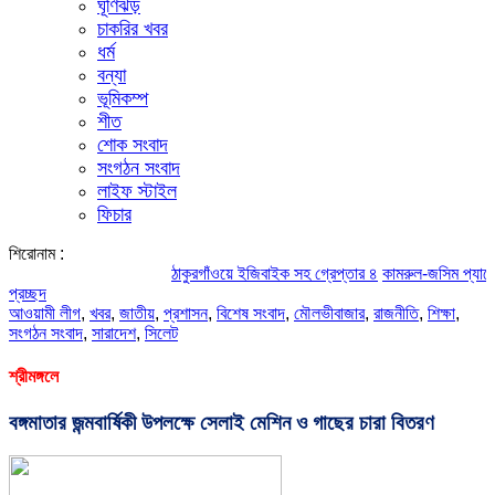
ঘূর্ণিঝড়
চাকরির খবর
ধর্ম
বন্যা
ভূমিকম্প
শীত
শোক সংবাদ
সংগঠন সংবাদ
লাইফ স্টাইল
ফিচার
শিরোনাম :
ঠাকুরগাঁওয়ে ইজিবাইক সহ গ্রেপ্তার ৪
কামরুল-জসিম প্যানেলের পরিচ
প্রচ্ছদ
আওয়ামী লীগ
,
খবর
,
জাতীয়
,
প্রশাসন
,
বিশেষ সংবাদ
,
মৌলভীবাজার
,
রাজনীতি
,
শিক্ষা
,
সংগঠন সংবাদ
,
সারাদেশ
,
সিলেট
শ্রীমঙ্গলে
বঙ্গমাতার জন্মবার্ষিকী উপলক্ষে সেলাই মেশিন ও গাছের চারা বিতরণ