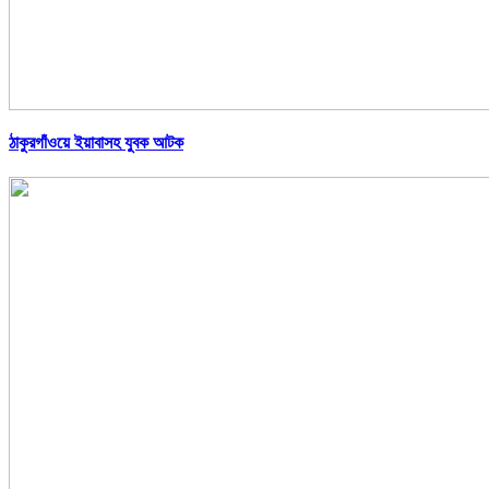
ঠাকুরগাঁওয়ে ইয়াবাসহ যুবক আটক