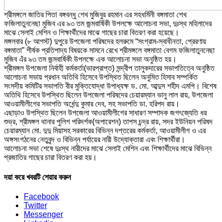
শ্রীমঙ্গলে জাতির পিতা বঙ্গবন্ধু শেখ মুজিবুর রহমান এর সহধর্মিনী বঙ্গমাতা শেখ
ফজিলাতুননেছা মুজিব এর ৯৩ তম জন্মবার্ষিকী উপলক্ষে আলোচনা সভা, দুঃস্থ মহিলাদের
মাঝে সেলাই মেশিন ও শিক্ষার্থীদের মাঝে গাছের চারা বিতরণ করা হয়েছে।
মঙ্গলবার (৮ আগস্ট) দুপুরে উপজেলা পরিষদের হলরুমে “সংগ্রাম-স্বাধীনতা, প্রেরণায়
বঙ্গমাতা” শীর্ষক প্রতিপাদ্য বিষয়কে সামনে রেখে শ্রীমঙ্গলে বঙ্গমাতা বেগম ফজিলাতুননেছা
মুজিব এঁর ৯৩ তম জন্মবার্ষিকী উপলক্ষে এক আলোচনা সভা অনুষ্ঠিত হয়।
শ্রীমঙ্গল উপজেলা নির্বাহী কর্মকর্তা(ভারপ্রাপ্ত) সন্দ্বীপ তালুকদারের সভাপতিত্বে অনুষ্ঠিত
আলোচনা সভায় প্রধান অতিথি হিসেবে উপস্থিত ছিলেন অনুমিত হিসাব সম্পর্কিত
সংসদীয় কমিটির সভাপতি বীর মুক্তিযোদ্ধা উপাধ্যক্ষ ড. মো. আব্দুস শহীদ এমপি। বিশেষ
অতিথি হিসেবে উপস্থিত ছিলেন উপজেলা পরিষদের চেয়ারম্যান ভানু লাল রায়, উপজেলা
আওয়ামীলীগের সভাপতি অর্ধেন্দু কুমার দেব, সহ সভাপতি ডা. হরিপদ রায়।
এছাড়াও উপস্থিত ছিলেন উপজেলা আওয়ামীলীগের সাধারণ সম্পাদক জগৎজ্যেতি ধর
শুভ্র, শ্রীমঙ্গল থানার পুলিশ পরিদর্শক(অপারেশন) তাপস চন্দ্র রায়, সদর ইউনিয়ন পরিষদ
চেয়ারম্যান মো. দুদু মিয়াসহ সরকারের বিভিন্ন দপ্তরের কর্মকর্তা, আওয়ামীলীগ ও এর
অঙ্গসংগঠনের নেতৃবৃন্দ ও বিভিন্ন পর্যায়ের নারী উদ্যোক্তারা এবং শিক্ষার্থীরা।
আলোচনা সভা শেষে দুঃস্থ নারীদের মাঝে সেলাই মেশিন এবং শিক্ষার্থীদের মাঝে বিভিন্ন
প্রজাতির গাছের চারা বিতরণ করা হয়।
দয়া করে খবরটি শেয়ার করুন
Facebook
Twitter
Messenger