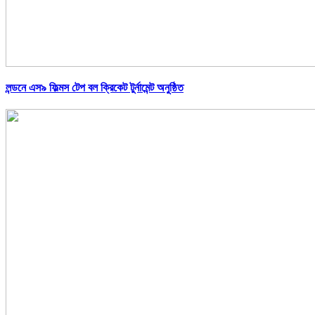
লন্ডনে এস৯ ফিল্মস টেপ বল ক্রিকেট টুর্নামেন্ট অনুষ্ঠিত