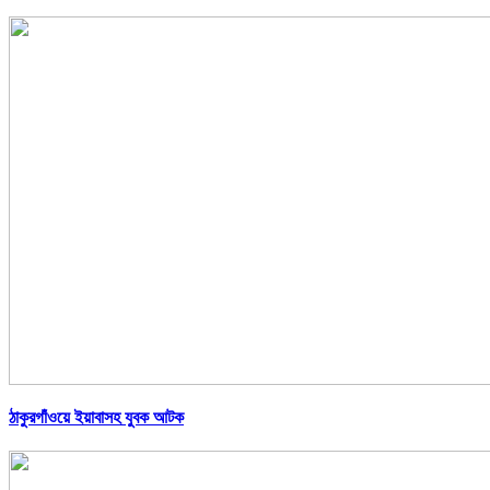
ঠাকুরগাঁওয়ে ইয়াবাসহ যুবক আটক