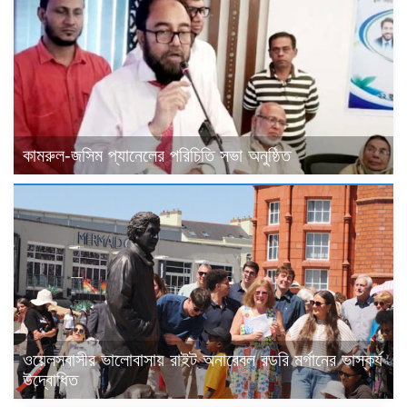
কামরুল-জসিম প্যানেলের পরিচিতি সভা অনুষ্ঠিত
ওয়েলসবাসীর ভালোবাসায় রাইট অনারেবল রডরি মর্গানের ভাস্কর্য
উদ্বোধিত