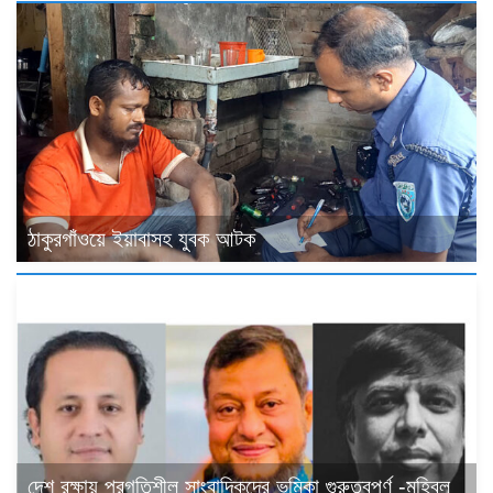
ঠাকুরগাঁওয়ে ইয়াবাসহ যুবক আটক
দেশ রক্ষায় প্রগতিশীল সাংবাদিকদের ভুমিকা গুরুত্বপূর্ণ -মহিবুল