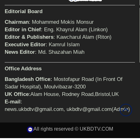
শিক্ষিকার ওপর হামলাকারীদের গ্রেফতারের দাবিতে
Editorial Board
মানববন্ধন অনুষ্ঠিত
Chairman
: Mohammed Mokis Monsur
Editor in Chief
: Eng. Khayrul Alam (Linkon)
Editor & Publishers
: Kawcharul Alam (Riton)
বিমানের সিলেট-ম্যানচেস্টার সরাসরি ফ্লাইট চালু হচ্ছে
সোমবার
Executive Editor
: Kamrul Islam
News Editor
: Md. Shazahan Miah
ঠাকুরগাঁওয়ে শিশু ধর্ষকের যাবজ্জীবন কারাদণ্ড
Office Address
Bangladesh Office:
Mostofapur Road (In Front Of
Sadar Hospital), Moulvibazar-3200
UK Office
:Alam House, Rodney Road,Bristol,UK
সেনাবাহিনীর পক্ষ থেকে ক্রীড়া সামগ্রী ও আর্থিক
সহায়তা প্রদান অনুষ্ঠিত
E-mail
:
news.ukbdtv@gmail.com, ukbdtv@gmail.com(Admin)
৩২ বছরের শিক্ষকতা জীবন থেকে অবসরে প্রধান
All rights reserved © UKBDTV.COM
শিক্ষক জহির আলী