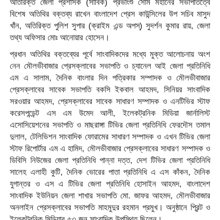
অতিরিক্ত জেলা প্রশাসক (সার্বিক) প্রভাংশু সোম মহানের সভাপতিত্বে
বিশেষ অতিথির বক্তব্য রাখেন বাংলাদেশ প্রেস কাউন্সিলের উপ সচিব মাসুদ
খাঁন, অতিরিক্ত পুলিশ সুপার (ক্রাইম এন্ড অপস্) সুদর্শন কুমার রায়, জেলা
তথ্য অফিসার মোঃ আনোয়ার হোসেন।
প্রধান অতিথির বক্তব্যের পূর্বে সাংবাদিকদের মধ্যে মুক্ত আলোচনায় অংশ
নেন মৌলভীবাজার প্রেসক্লাবের সভাপতি ও চ্যানেল আই জেলা প্রতিনিধি
এম এ সালাম, দৈনিক বাংলার দিন পত্রিকার সম্পাদক ও মৌলভীবাজার
প্রেসক্লাবের সাবেক সভাপতি বকসি ইকবাল আহমদ, সিনিয়র সাংবাদিক
সরওয়ার আহমদ, প্রেসক্লাবের সাবেক সাধারণ সম্পাদক ও এনটিভির স্টাফ
করেসপন্ডেন্ট এস এম উমেদ আলী, ইলেকট্রনিক মিডিয়া জার্নালিস্ট
এসোসিয়েশনের সভাপতি ও মাছরাঙ্গা টিভির জেলা প্রতিনিধি ফেরদৌস তমাল
দুলাল, টেলিভিশন সাংবাদিক ফোরামের সাধারণ সম্পাদক ও এখন টিভির জেলা
স্টাফ রিপোর্টার এম এ হামিদ, মৌলভীবাজার প্রেসক্লাবের সাধারণ সম্পাদক ও
ডিবিসি নিউজের জেলা প্রতিনিধি পান্না দত্ত, দেশ টিভির জেলা প্রতিনিধি
সালেহ এলাহী কুটি, দৈনিক ভোরের পাতা প্রতিনিধি এ এস কাঁকন, দৈনিক
যুগান্তর ও এস এ টিভির জেলা প্রতিনিধি হোসাইন আহমদ, বাংলাদেশ
সাংবাদিক ইউনিয়ন জেলা শাখার সভাপতি মো. জাফর আহমদ, মৌলভীবাজার
অনলাইন প্রেসক্লাবের সভাপতি মাহমুদুর রহমান প্রমুখ। অনুষ্ঠানে প্রিন্ট ও
ইলেকট্রনিক মিডিয়ার ৫৩ জন সাংবাদিক উপস্থিত ছিলেন।