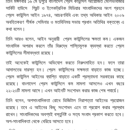
তিনি মঙ্গলবার ১৬ মে দুপুরে বাংলাদেশ প্রেস কাউন্সিল আয়োজিত মৌলভীবাজার
সার্কিট হাউসে প্রিন্ট ও ইলেকট্রনিক মিডিয়ার সাংবাদিকদের অংশ গ্রহনে
প্রেস কাউন্সিল আইন ১৯৭৪, আচরণবিধি এবং তথ্য অধিকার আইন ২০০৯
অবহিতকরণ শীর্ষক সেমিনার ও মতবিনিময় সভায় প্রধান অতিথির বক্তব্যে এ
কথা বলেন।
তিনি আরও বলেন, আইন অনুয়ায়ী প্রেস কাউন্সিলের ক্ষমতা কম। একজন
সাংবাদিক অপরাধ করলে তাঁর বিরুদ্ধে শাস্তিমূলক ব্যবস্থা করতে প্রেস
কাউন্সিলের সীমাবদ্ধতা রয়েছে।
তাই অনেকেই কাউন্সিলে অভিযোগ করতে নিরুৎসাহিত হন। ফলে তারা
আদালতের দারস্ত হন। প্রেস কাউন্সিলের সক্ষমতা বাড়াতে কাজ হচ্ছে।
প্রেস কাউন্সিল আইনের ব্যাপ্তি বাড়াতে একটি প্রস্তাবনা সরকারের কাছে
রয়েছে। বাংলাদেশ প্রেস কাউন্সিলে কম মামলা আসলেও এখন বছরে
২২-২৩টি মামলা আসে। এখন আইনটি সংশোধন করার কাজ শেষ পযার্য়ে।
তিনি বলেন, অপসাংবাদিকতা রোধে ডিজিটাল নিরাপত্তা আইনের প্রয়োজন
রয়েছে। তবে এ আইনের কিছু সংশোধন এনে তা প্রয়োগ করার প্রস্থাব
রাখেন। সাংবাদিকদের অবশ্যই বস্তুনিষ্ট ও সত্য সংবাদ প্রকাশ করতে হবে।
অপ-সাংবাদিকতা থেকে বেরিয়ে আসতে হবে।