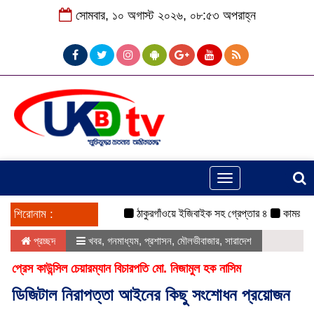
সোমবার, ১০ অগাস্ট ২০২৬, ০৮:৫৩ অপরাহ্ন
Toggle
navigation
শিরোনাম :
ঠাকুরগাঁওয়ে ইজিবাইক সহ গ্রেপ্তার ৪
কামরুল-জসিম প্
প্রচ্ছদ
খবর
,
গনমাধ্যম
,
প্রশাসন
,
মৌলভীবাজার
,
সারাদেশ
প্রেস কাউন্সিল চেয়ারম্যান বিচারপতি মো. নিজামুল হক নাসিম
ডিজিটাল নিরাপত্তা আইনের কিছু সংশোধন প্রয়োজন