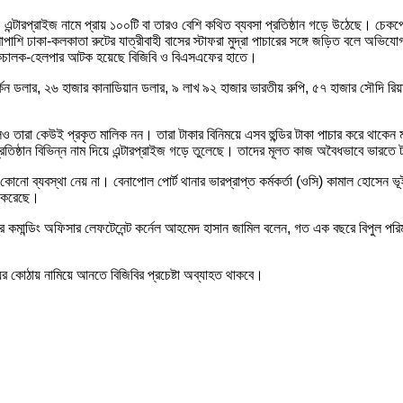
স ও এন্টারপ্রাইজ নামে প্রায় ১০০টি বা তারও বেশি কথিত ব্যবসা প্রতিষ্ঠান গড়ে উঠেছে। চেকপ
াপাশি ঢাকা-কলকাতা রুটের যাত্রীবাহী বাসের স্টাফরা মুদ্রা পাচারের সঙ্গে জড়িত বলে অভিয
্রাকচালক-হেলপার আটক হয়েছে বিজিবি ও বিএসএফের হাতে।
ন ডলার, ২৬ হাজার কানাডিয়ান ডলার, ৯ লাখ ৯২ হাজার ভারতীয় রুপি, ৫৭ হাজার সৌদি রিয়াল
ও তারা কেউই প্রকৃত মালিক নন। তারা টাকার বিনিময়ে এসব হুন্ডির টাকা পাচার করে থাকেন মা
তিষ্ঠান বিভিন্ন নাম দিয়ে এন্টারপ্রাইজ গড়ে তুলেছে। তাদের মূলত কাজ অবৈধভাবে ভারতে
নো ব্যবস্থা নেয় না। বেনাপোল পোর্ট থানার ভারপ্রাপ্ত কর্মকর্তা (ওসি) কামাল হোসেন ভূ
 করেছে।
কমান্ডিং অফিসার লেফটেনেন্ট কর্নেল আহমেদ হাসান জামিল বলেন, গত এক বছরে বিপুল পরিমা
যের কোঠায় নামিয়ে আনতে বিজিবির প্রচেষ্টা অব্যাহত থাকবে।