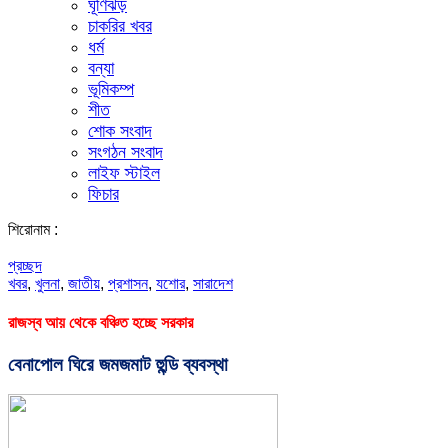
ঘূর্ণিঝড়
চাকরির খবর
ধর্ম
বন্যা
ভূমিকম্প
শীত
শোক সংবাদ
সংগঠন সংবাদ
লাইফ স্টাইল
ফিচার
শিরোনাম :
প্রচ্ছদ
খবর
,
খুলনা
,
জাতীয়
,
প্রশাসন
,
যশোর
,
সারাদেশ
রাজস্ব আয় থেকে বঞ্চিত হচ্ছে সরকার
বেনাপোল ঘিরে জমজমাট হুন্ডি ব্যবস্থা