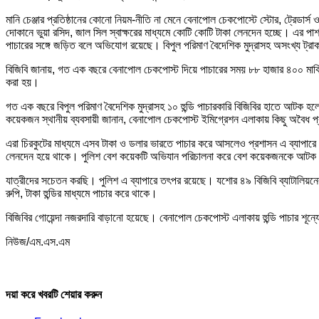
মানি চেঞ্জার প্রতিষ্ঠানের কোনো নিয়ম-নীতি না মেনে বেনাপোল চেকপোস্টে স্টোর, ট্রেডার্
দোকানে ভুয়া রসিদ, জাল সিল স্বাক্ষরের মাধ্যমে কোটি কোটি টাকা লেনদেন হচ্ছে। এর পাশ
পাচারের সঙ্গে জড়িত বলে অভিযোগ রয়েছে। বিপুল পরিমাণ বৈদেশিক মুদ্রাসহ অসংখ্য ট
বিজিবি জানায়, গত এক বছরে বেনাপোল চেকপোস্ট দিয়ে পাচারের সময় ৮৮ হাজার ৪০০ মার্কি
করা হয়।
গত এক বছরে বিপুল পরিমাণ বৈদেশিক মুদ্রাসহ ১০ হুন্ডি পাচারকারি বিজিবির হাতে আটক হলে
কয়েকজন স্থানীয় ব্যবসায়ী জানান, বেনাপোল চেকপোস্ট ইমিগ্রেশন এলাকায় কিছু অবৈধ প্র
এরা চিরকুটের মাধ্যমে এসব টাকা ও ডলার ভারতে পাচার করে আসলেও প্রশাসন এ ব্যাপারে কো
লেনদেন হয়ে থাকে। পুলিশ বেশ কয়েকটি অভিযান পরিচালনা করে বেশ কয়েকজনকে আটক
যাত্রীদের সচেতন করছি। পুলিশ এ ব্যাপারে তৎপর রয়েছে। যশোর ৪৯ বিজিবি ব্যাটালিয়নের 
রুপি, টাকা হুন্ডির মাধ্যমে পাচার করে থাকে।
বিজিবির গোয়েন্দা নজরদারি বাড়ানো হয়েছে। বেনাপোল চেকপোস্ট এলাকায় হুন্ডি পাচার শূন্
নিউজ/এম.এস.এম
দয়া করে খবরটি শেয়ার করুন