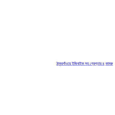
ঠাকুরগাঁওয়ে ইজিবাইক সহ গ্রেপ্তার ৪
কামরুল-জসিম প