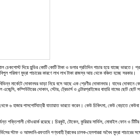
ল চেকপোস্ট দিয়ে হুন্ডির কোটি কোটি টাকা ও ডলার প্রতিদিন পাচার হয়ে যাচ্ছে ভারতে। প্রকা
পুল পরিমাণ মুদ্রা পাচারের কারণে লাখ লাখ টাকা রাজস্ব আয় থেকে বঞ্চিত হচ্ছে সরকার।
ের বিভিন্ন মার্কেটে দোকানঘর ভাড়া নিয়ে বসে আছে এক শ্রেণীর দোকানদার। যাদের দো
এজেন্সি, কম্পিউটারের দোকান, স্টোর, ট্রেডার্স ও এন্টারপ্রাইজের বাহারি নামের ছোট ছো
ন ৫ থেকে ৬ হাজার পাসপোর্টযাত্রী যাতায়াত ভারতে করেন। কেউ চিকিৎসা, কেউ বেড়াতে কেউ
য পর্যন্ত শক্তিশালী নেটওয়ার্ক রয়েছে। চিরকুট, টোকেন, কুরিয়ার সার্ভিস, মোবাইল ফোন ও টিট
সার্ভিসের স্টাফ ও আমদানি-রফতানি পণ্যবাহী ট্রাকের চালক-হেলপাররা অবৈধ মুদ্রা পাচারের 