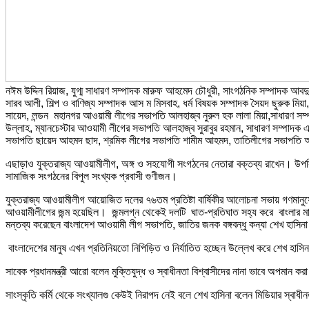
নঈম উদ্দিন রিয়াজ, যুগ্ম সাধারণ সম্পাদক মারুফ আহমেদ চৌধুরী, সাংগঠনিক সম্পাদক আ
সারব আলী, শিল্প ও বাণিজ্য সম্পাদক আস ম মিসবাহ, ধর্ম বিষয়ক সম্পাদক সৈয়দ ছুরুক মিয়া, 
সায়েদ, লন্ডন মহানগর আওয়ামী লীগের সভাপতি আলহাজ্ব নুরুল হক লালা মিয়া,সাধারণ স
উল্লাহ, ম্যানচেস্টার আওয়ামী লীগের সভাপতি আলহাজ্ব সুরাবুর রহমান, সাধারণ সম্পাদক
সভাপতি ছায়েদ আহমদ ছাদ, শ্রমিক লীগের সভাপতি শামীম আহমদ, তাতিলীগের সভাপতি আব্দু
এছাড়াও যুক্তরাজ্য আওয়ামীলীগ, অঙ্গ ও সহযোগী সংগঠনের নেতারা বক্তব্য রাখেন। উপস্
সামাজিক সংগঠনের বিপুল সংখ্যক প্রবাসী গুণীজন।
যুক্তরাজ্য আওয়ামীলীগ আয়োজিত দলের ৭৬তম প্রতিষ্টা বার্ষিকীর আলোচনা সভায় গণমানুষের 
আওয়ামীলীগের জন্ম হয়েছিল। জন্মলগ্ন থেকেই দলটি ঘাত-প্রতিঘাত সহ্য করে বাংলার মান
মন্তব্য করেছেন বাংলাদেশ আওয়ামী লীগ সভাপতি, জাতির জনক বঙ্গবন্ধু কন্যা শেখ হাসিন
বাংলাদেশের মানুষ এখন প্রতিনিয়তো নিপিড়িত ও নির্যাতিত হচ্ছেন উল্লেখ করে শেখ হাস
সাবেক প্রধানমন্ত্রী আরো বলেন মুক্তিযুদ্ধ ও স্বাধীনতা বিশ্বাসীদের নানা ভাবে অপমান করা
সাংস্কৃতি কর্মি থেকে সংখ্যালগু কেউই নিরাপদ নেই বলে শেখ হাসিনা বলেন মিডিয়ার স্বাধীন