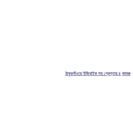
ঠাকুরগাঁওয়ে ইজিবাইক সহ গ্রেপ্তার ৪
কামরুল-জসিম প