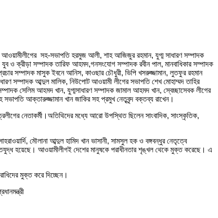
াজ্য আওয়ামীলীগের সহ-সভাপতি হরমুজ আলী, শাহ আজিজুর রহমান, যুগ্ম সাধারণ সম্পাদক
ক যুব ও ক্রীড়া সম্পাদক তারিফ আহমদ,গনসংযোগ সম্পাদক রবীন পাল, মানবাধিকার সম্পাদক
, প্রচার সম্পাদক মাসুক ইবনে আনিস, কাওছার চৌধুরী, ভিপি খসরুজ্জামান, লুতফুর রহমান
ধারণ সম্পাদক আব্দুল মালিক, নিউপোট আওয়ামী লীগের সভাপতি শেখ মোহাম্মদ তাহির
সম্পাদক সেলিম আহমদ খান, যুগ্মসাধারণ সম্পাদক জামাল আহমদ খান, স্বেচ্ছাসেবক লীগের
াপতি আক্তারুজ্জামান খান জাকির সহ প্রমুখ নেতৃবৃন্দ বক্তব্য রাখেন।
্রলীগের নেতাকর্মী।অতিথিদের মধ্যে আরো উপস্থিত ছিলেন সাংবাদিক, সাংস্কৃতিক,
য়ার্দি, মৌলানা আব্দুল হামিদ খান ভাসানী, সামসুল হক ও বঙ্গবন্ধুর নেতৃত্বে
্তিযুদ্ধ হয়েছে। আওয়ামীলীগই দেশের মানুষকে পরাধীনতার শৃঙ্খল থেকে মুক্ত করেছে। এ
াধিদের মুক্ত করে দিচ্ছেন।
ধানমন্ত্রী