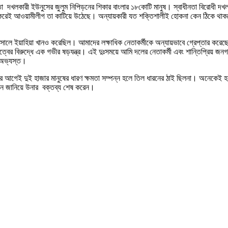
তা দখলকারী ইউনুসের জুলুম নিপিড়নের শিকার বাংলার ১৮কোটি মানুষ। স্বাধীনতা বিরোধী দখলদ
 আওয়ামীলীগ তা কাটিয়ে উঠেছে। অন্যায়কারী যত শক্তিশালীই হোকনা কেন ঠিকে থাকতে পার
সালে ইয়াহিয়া খানও করেছিল। আমাদের লক্ষাধিক নেতাকর্মীকে অন্যায়ভাবে গ্রেপ্তার করেছে
র্বভৌমত্বের বিরুদ্ধে এক গভীর ষড়যন্ত্র। এই দুঃসময়ে আমি দলের নেতাকর্মী এবং শান্তিপ্র
র অভ্যস্ত।
ুর আগেই দুই হাজার মানুষের ধারণ ক্ষমতা সম্পন্ন হলে তিল ধারনের ঠাই ছিলনা। অনেকেই হ
বান জানিয়ে উনার বক্তব্য শেষ করেন।