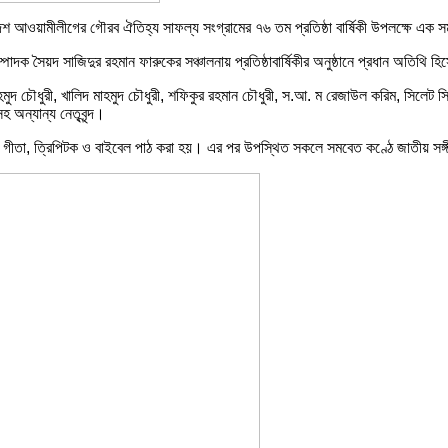
লাদেশ আওয়ামীলীগের গৌরব ঐতিহ্য সাফল্য সংগ্রামের ৭৬ তম প্রতিষ্ঠা বার্ষিকী উপলক্ষে এক 
ক সৈয়দ সাজিদুর রহমান ফারুকের সঞ্চালনায় প্রতিষ্ঠাবার্ষিকীর অনুষ্ঠানে প্রধান অতিথি হি
াহমুদ চৌধুরী, খালিদ মাহমুদ চৌধুরী, শফিকুর রহমান চৌধুরী, স.আ. ম রেজাউল করিম, সিলেট স
 অন্যান্য নেতৃবৃন্দ।
 গীতা, ত্রিপিটক ও বাইবেল পাঠ করা হয়। এর পর উপস্থিত সকলে সমবেত কণ্ঠে জাতীয় সঙ