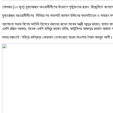
সোমবার (২৩ জুন) যুক্তরাজ্য আওয়ামীলীগের উদ্দোগে পূর্বলন্ডনের ‌রয়েল রিজেন্সিতে বাং
যুক্তরাজ্য আওয়ামীলীগের সিনিয়র সহ সভাপতি জালাল উদ্দিনের সভাপতিত্বে ও সাধারণ সম্পাদ
আলোচনা সভায় বিশেষ অতিথি হিসেবে বক্তব্য রাখেন সাবেক মন্ত্রী আব্দুর রহমান, হাসান ম
এমপি রঞ্জিত সরকার, সাবেক এমপি হাবিবুর রহমান হাবিব, কাউন্সিলর আজাদুর রহমান আজাদ সহ
সভার শুরুতেই পবিত্র ধর্মগ্রন্থ কোরআন তেলাওয়াত করেন মাওলানা সৈয়দ মাহমুদ আলী।