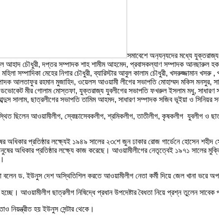
সমাবেশে অন‍্যন‍্যদের মধ্যে যুক্তর
বদুল আহাদ চৌধুরী, দপ্তর সম্পাদক শাহ শামীম আহমেদ, প্রবাসকল্যাণ সম্পাদক আনছারুল হ
মহিলা সম্পাদিকা মেহের নিগার চৌধুরী, ব্যারিস্টার আবুল কালাম চৌধুরী, খসরুজ্জামান খসরু 
ম্পাদক আলতাফুর রহমান মুজাহিদ, ওয়েলস আওয়ামী লীগের সভাপতি মোহাম্মদ মকিস মনসুর, সা
 এডভোকেট মীর গোলাম মোস্তফা, যুক্তরাজ্য যুবলীগের সভাপতি ফখরুল ইসলাম মধু, সাধারণ 
স সালাম, ছাত্রলীগের সভাপতি তামিম আহমদ, সাধারণ সম্পাদক সজিব ভূইয়া ও সিনিয়র সহ সভ
থিত ছিলেন আওয়ামীলীগ, স্বেচ্চাসেবকলীগ, শ্রমিকলীগ, তাতীলীগ, কৃষকলীগ যুবলীগ ও ছাত
অধিকার প্রতিষ্ঠার লক্ষ্যেই ১৯৪৯ সালের ২৩শে জুন ঢাকার রোজ গার্ডেনে হোসেন শহীদ সোহরাও
ুষের অধিকার প্রতিষ্ঠার লক্ষ্যে কাজ করেছে। আওয়ামীলীগের নেতৃত্বেই ১৯৭১ সালের মুক
া।
িনা বলেন ড. ইউনুস দেশ অস্থিতিশিল করতে আওয়ামীলীগ নেতা কর্মী দিয়ে জেল খানা ভরে অপর
 হচ্ছে। আওয়ামীলীগ ছাত্রলীগ নিষিদ্ধে প্রধান উপদেষ্টার বৈধতা নিয়ে প্রশ্ন তুলেন সাবেক প্র
তাও নিয়ন্ত্রীত হয় ইউনুস সেন্টার থেকে।