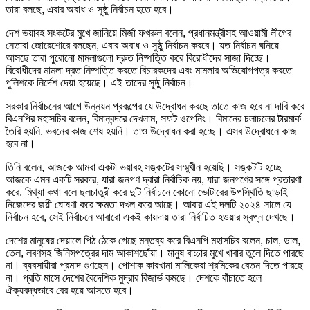
তারা বলছে, এবার অবাধ ও সুষ্ঠু নির্বাচন হতে হবে।
দেশ ভয়াবহ সংকটের মুখে জানিয়ে মির্জা ফখরুল বলেন, প্রধানমন্ত্রীসহ আওয়ামী লীগের
নেতারা জোরেশোরে বলছেন, এবার অবাধ ও সুষ্ঠু নির্বাচন করবে। যত নির্বাচন ঘনিয়ে
আসছে তারা পুরোনো মামলাগুলো দ্রুত নিষ্পত্তি করে বিরোধীদের সাজা দিচ্ছে।
বিরোধীদের মামলা দ্রত নিষ্পত্তি করতে বিচারকদের এবং মামলার অভিযোগপত্র করতে
পুলিশকে নির্দেশ দেয়া হয়েছে। এই তাদের সুষ্ঠু নির্বাচন।
সরকার নির্বাচনের আগে উন্নয়ন প্রকল্পের যে উদ্বোধন করছে তাতে কাজ হবে না দাবি করে
বিএনপির মহাসচিব বলেন, বিমানবন্দরে দেখলাম, সফট ওপেনিং। বিমানের চলাচলের টারমার্ক
তৈরি হয়নি, ভবনের কাজ শেষ হয়নি। তাও উদ্বোধন করা হচ্ছে। এসব উদ্বোধনে কাজ
হবে না।
তিনি বলেন, আজকে আমরা একটা ভয়াবহ সঙ্কটের সম্মুখীন হয়েছি। সঙ্কটটি হচ্ছে
আজকে এমন একটি সরকার, যারা জনগণ দ্বারা নির্বাচিক নয়, যারা জনগণের সঙ্গে প্রতারণা
করে, মিথ্যা কথা বলে ছলচাতুরী করে দুটি নির্বাচনে কোনো ভোটারের উপস্থিতি ছাড়াই
নিজেদের জয়ী ঘোষণা করে ক্ষমতা দখল করে আছে। আবার এই দলটি ২০২৪ সালে যে
নির্বাচন হবে, সেই নির্বাচনে আবারো একই কায়দায় তারা নির্বাচিত হওয়ার স্বপ্ন দেখছে।
দেশের মানুষের দেয়ালে পিঠ ঠেকে গেছে মন্তব্য করে বিএনপি মহাসচিব বলেন, চাল, ডাল,
তেল, লবণসহ জিনিসপত্রের দাম আকাশছোঁয়া। মানুষ বাচ্চার মুখে খাবার তুলে দিতে পারছে
না। ব্যবসায়ীরা প্রমাদ গুণছেন। পোশাক কারখানা মালিকেরা শ্রমিকের বেতন দিতে পারছে
না। প্রতি মাসে দেশের বৈদেশিক মুদ্রার রিজার্ভ কমছে। দেশকে বাঁচাতে হলে
ঐক্যবদ্ধভাবে বের হয়ে আসতে হবে।