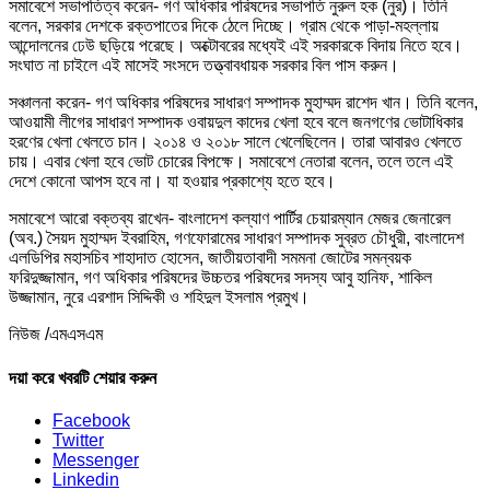
সমাবেশে সভাপতিত্ব করেন- গণ অধিকার পরিষদের সভাপতি নুরুল হক (নুর)। তিনি
বলেন, সরকার দেশকে রক্তপাতের দিকে ঠেলে দিচ্ছে। গ্রাম থেকে পাড়া-মহল্লায়
আন্দোলনের ঢেউ ছড়িয়ে পরেছে। অক্টোবরের মধ্যেই এই সরকারকে বিদায় নিতে হবে।
সংঘাত না চাইলে এই মাসেই সংসদে তত্ত্বাবধায়ক সরকার বিল পাস করুন।
সঞ্চালনা করেন- গণ অধিকার পরিষদের সাধারণ সম্পাদক মুহাম্মদ রাশেদ খান। তিনি বলেন,
আওয়ামী লীগের সাধারণ সম্পাদক ওবায়দুল কাদের খেলা হবে বলে জনগণের ভোটাধিকার
হরণের খেলা খেলতে চান। ২০১৪ ও ২০১৮ সালে খেলেছিলেন। তারা আবারও খেলতে
চায়। এবার খেলা হবে ভোট চোরের বিপক্ষে। সমাবেশে নেতারা বলেন, তলে তলে এই
দেশে কোনো আপস হবে না। যা হওয়ার প্রকাশ্যে হতে হবে।
সমাবেশে আরো বক্তব্য রাখেন- বাংলাদেশ কল্যাণ পার্টির চেয়ারম্যান মেজর জেনারেল
(অব.) সৈয়দ মুহাম্মদ ইবরাহিম, গণফোরামের সাধারণ সম্পাদক সুব্রত চৌধুরী, বাংলাদেশ
এলডিপির মহাসচিব শাহাদাত হোসেন, জাতীয়তাবাদী সমমনা জোটের সমন্বয়ক
ফরিদুজ্জামান, গণ অধিকার পরিষদের উচ্চতর পরিষদের সদস্য আবু হানিফ, শাকিল
উজ্জামান, নুরে এরশাদ সিদ্দিকী ও শহিদুল ইসলাম প্রমুখ।
নিউজ /এমএসএম
দয়া করে খবরটি শেয়ার করুন
Facebook
Twitter
Messenger
Linkedin