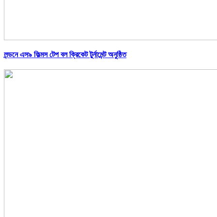
লন্ডনে এস৯ ফিল্মস টেপ বল ক্রিকেট টুর্নামেন্ট অনুষ্ঠিত