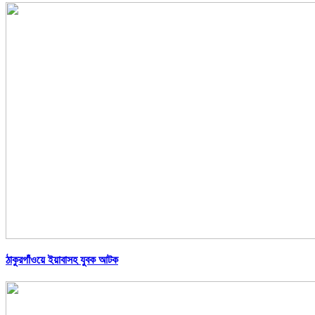
ঠাকুরগাঁওয়ে ইয়াবাসহ যুবক আটক