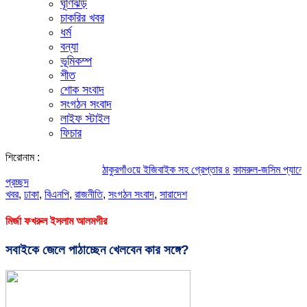
ঘূর্ণিঝড়
চাকরির খবর
ধর্ম
বন্যা
ভূমিকম্প
শীত
শোক সংবাদ
সংগঠন সংবাদ
লাইফ স্টাইল
ফিচার
শিরোনাম :
ঠাকুরগাঁওয়ে ইজিবাইক সহ গ্রেপ্তার ৪
কামরুল-জসিম প্যানেলের পরিচ
প্রচ্ছদ
খবর
,
ঢাকা
,
বিএনপি
,
রাজনীতি
,
সংগঠন সংবাদ
,
সারাদেশ
মির্জা ফখরুল ইসলাম আলমগীর
সবাইকে জেলে পাঠাচ্ছেন খেলবেন কার সঙ্গে?