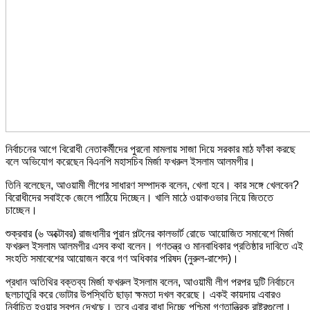
নির্বাচনের আগে বিরোধী নেতাকর্মীদের পুরনো মামলায় সাজা দিয়ে সরকার মাঠ ফাঁকা করছে
বলে অভিযোগ করেছেন বিএনপি মহাসচিব মির্জা ফখরুল ইসলাম আলমগীর।
তিনি বলেছেন, আওয়ামী লীগের সাধারণ সম্পাদক বলেন, খেলা হবে। কার সঙ্গে খেলবেন?
বিরোধীদের সবাইকে জেলে পাঠিয়ে দিচ্ছেন। খালি মাঠে ওয়াকওভার নিয়ে জিততে
চাচ্ছেন।
শুক্রবার (৬ অক্টোবর) রাজধানীর পুরান পল্টনের কালভার্ট রোডে আয়োজিত সমাবেশে মির্জা
ফখরুল ইসলাম আলমগীর এসব কথা বলেন। গণতন্ত্র ও মানবাধিকার প্রতিষ্ঠার দাবিতে এই
সংহতি সমাবেশের আয়োজন করে গণ অধিকার পরিষদ (নুরুল-রাশেদ)।
প্রধান অতিথির বক্তব্য মির্জা ফখরুল ইসলাম বলেন, আওয়ামী লীগ পরপর দুটি নির্বাচনে
ছলচাতুরি করে ভোটার উপস্থিতি ছাড়া ক্ষমতা দখল করেছে। একই কায়দায় এবারও
নির্বাচিত হওয়ার স্বপ্ন দেখছে। তবে এবার বাধা দিচ্ছে পশ্চিমা গণতান্ত্রিক রাষ্ট্রগুলো।