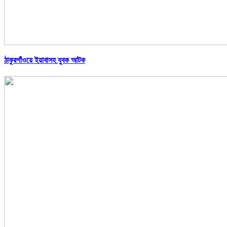
ঠাকুরগাঁওয়ে ইয়াবাসহ যুবক আটক