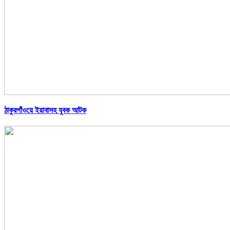
ঠাকুরগাঁওয়ে ইয়াবাসহ যুবক আটক