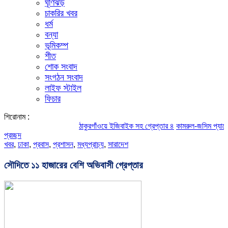
ঘূর্ণিঝড়
চাকরির খবর
ধর্ম
বন্যা
ভূমিকম্প
শীত
শোক সংবাদ
সংগঠন সংবাদ
লাইফ স্টাইল
ফিচার
শিরোনাম :
ঠাকুরগাঁওয়ে ইজিবাইক সহ গ্রেপ্তার ৪
কামরুল-জসিম প্যানেলের পরিচ
প্রচ্ছদ
খবর
,
ঢাকা
,
প্রবাস
,
প্রশাসন
,
মধ্যপ্রাচ্য
,
সারাদেশ
সৌদিতে ১১ হাজারের বেশি অভিবাসী গ্রেপ্তার