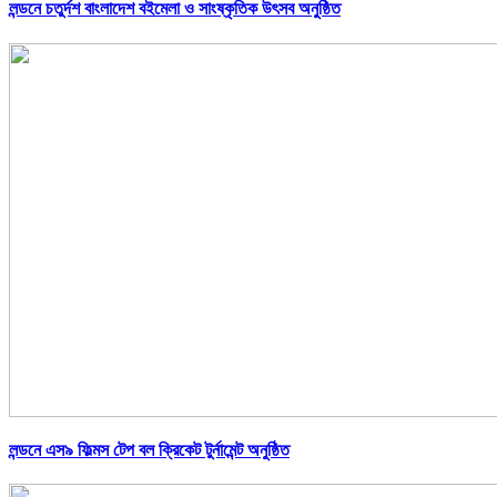
লন্ডনে চতুর্দশ বাংলাদেশ বইমেলা ও সাংষ্কৃতিক উৎসব অনুষ্ঠিত
লন্ডনে এস৯ ফিল্মস টেপ বল ক্রিকেট টুর্নামেন্ট অনুষ্ঠিত