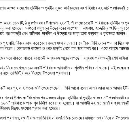
র আওতায় দেশের ভূমিহীন ও গৃহহীন মুক্ত কার্যক্রমের অংশ হিসাবে ২২ মার্চ প্রধানমন্ত্রী শ
াপে আরো ১৬০ টি, ঠাকুরগাঁও সদর উপজেলা ২৬০টি, পীরগঞ্জে ১৫৫টি পরিবারকে ভূমিহীন ও গৃ
ন্ন করা হয়েছে। ঘরগুলো শুধুমাত্র উদ্বোধনের আপেক্ষা। অসহায়, হতদরিদ্র ও ছিন্নমূল ১৬
িয়ে প্রধানমন্ত্রী শেখ হাসিনার মানবিক এ উদ্যোগের জন্য তারা ধন্যবাদ ও কৃতজ্ঞতা জানান।
 গৃহ পরিচারিকার কাজ করে কোন রকমে সংসার চালান। যে টাকা তিনি বেতন পান তা দিয়ে সং
েদন করেন। কোনরকম ঝামেলা ও খরচ ছাড়াই পেয়ে যান জায়গাসহ ঘর। এতে আনন্দে আত্মহা
র ঘরে থাকতে পারবো ভাবতেই অন্যরকম আনন্দ লাগছে। ধন্যবাদ প্রধাণমন্ত্রী শেখ হাসিন
তথ্য নিয়ে দেখেছেন যেন একটি পরিবার ও ভূমিমহীন ও গৃহহীন পরিবার না থাকে। এই লক্ষ্য
র নামে রেজিস্ট্রি করে দিয়েছে উপজেলা প্রশাসন।
ের একটি করে গৃহ ও ২ শতক জমি পেয়ে গেছেন। তিনি আরো বলেন আমার জানা মতে আমার ইউন
শতবর্ষ উপলক্ষে “বাংলাদেশের একজন মানুষও ভুমিহীন বা গৃহহীন থাকবে না” প্রধানমন্ত্রীর এ 
৬০টি পরিবারকে পাকা গৃহ নির্মাণ করে দেয়া হয়েছে। যা আগামী ২২ মার্চ মাননীয় প্রধানমন্ত্রী
 মিটারসহ বিদ্যুৎ সংযোগ প্রদান করা হয়েছে।
লা প্রশাসন, স্থানীয় জনপ্রতিনিধি ও রাজনৈতিক নেতাদের মাধ্যমে তথ্য নিয়ে এ উপজেলাকে