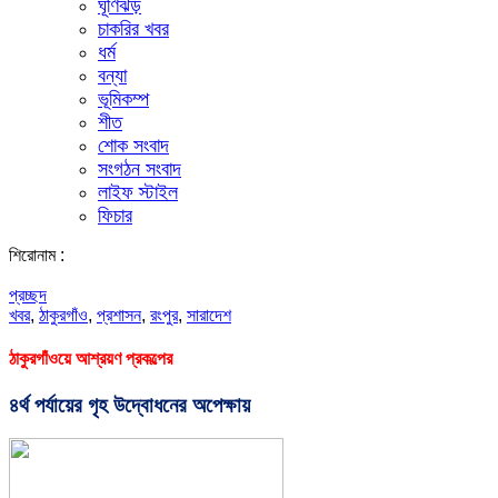
ঘূর্ণিঝড়
চাকরির খবর
ধর্ম
বন্যা
ভূমিকম্প
শীত
শোক সংবাদ
সংগঠন সংবাদ
লাইফ স্টাইল
ফিচার
শিরোনাম :
প্রচ্ছদ
খবর
,
ঠাকুরগাঁও
,
প্রশাসন
,
রংপুর
,
সারাদেশ
ঠাকুরগাঁওয়ে আশ্রয়ণ প্রকল্পের
৪র্থ পর্যায়ের গৃহ উদ্বোধনের অপেক্ষায়