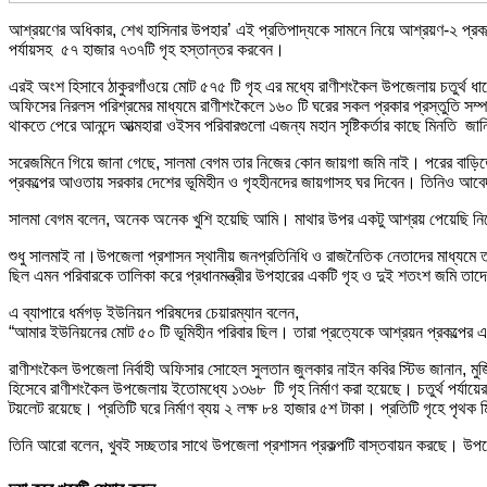
আশ্রয়ণের অধিকার, শেখ হাসিনার উপহার’ এই প্রতিপাদ্যকে সামনে নিয়ে আশ্রয়ণ-২ প্রকল্পে
পর্যায়সহ ৫৭ হাজার ৭৩৭টি গৃহ হস্তান্তর করবেন।
এরই অংশ হিসাবে ঠাকুরগাঁওয়ে মোট ৫৭৫ টি গৃহ এর মধ্যে রাণীশংকৈল উপজেলায় চতুর্থ ধ
অফিসের নিরলস পরিশ্রমের মাধ্যমে রাণীশংকৈলে ১৬০ টি ঘরের সকল প্রকার প্রস্তুতি সম্প
থাকতে পেরে আনন্দে আত্মহারা ওইসব পরিবারগুলো এজন্য মহান সৃষ্টিকর্তার কাছে মিনতি জান
সরেজমিনে গিয়ে জানা গেছে, সালমা বেগম তার নিজের কোন জায়গা জমি নাই। পরের বাড়িতে
প্রকল্পের আওতায় সরকার দেশের ভূমিহীন ও গৃহহীনদের জায়গাসহ ঘর দিবেন। তিনিও আব
সালমা বেগম বলেন, অনেক অনেক খুশি হয়েছি আমি। মাথার উপর একটু আশ্রয় পেয়েছি নিজে
শুধু সালমাই না।উপজেলা প্রশাসন স্থানীয় জনপ্রতিনিধি ও রাজনৈতিক নেতাদের মাধ্যমে 
ছিল এমন পরিবারকে তালিকা করে প্রধানমন্ত্রীর উপহারের একটি গৃহ ও দুই শতংশ জমি তাদে
এ ব্যাপারে ধর্মগড় ইউনিয়ন পরিষদের চেয়ারম্যান বলেন,
“আমার ইউনিয়নের মোট ৫০ টি ভূমিহীন পরিবার ছিল। তারা প্রত্যেকে আশ্রয়ন প্রকল্প
রাণীশংকৈল উপজেলা নির্বাহী অফিসার সোহেল সুলতান জুলকার নাইন কবির স্টিভ জানান, মুজিব 
হিসেবে রাণীশংকৈল উপজেলায় ইতোমধ্যে ১৩৬৮ টি গৃহ নির্মাণ করা হয়েছে। চতুর্থ পর্যায়ের ১
টয়লেট রয়েছে। প্রতিটি ঘরে নির্মাণ ব্যয় ২ লক্ষ ৮৪ হাজার ৫শ টাকা। প্রতিটি গৃহে পৃথক
তিনি আরো বলেন, খুবই সচ্ছতার সাথে উপজেলা প্রশাসন প্রকল্পটি বাস্তবায়ন করছে। উপজে