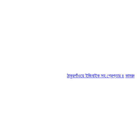
ঠাকুরগাঁওয়ে ইজিবাইক সহ গ্রেপ্তার ৪
কামরুল-জসিম প