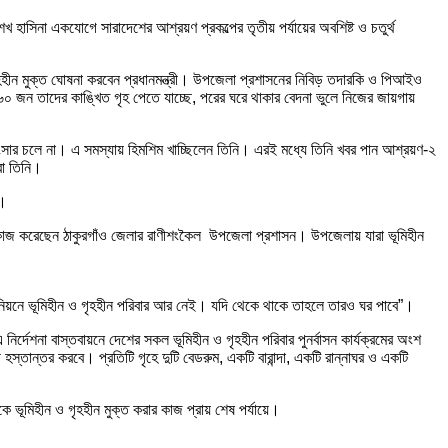
েখ হাসিনা একযোগে সারাদেশের আশ্রয়ণ প্রকল্পের তৃতীয় পর্যায়ের অবশিষ্ট ও চতুর্থ
হহীন মুক্ত ঘোষনা করবেন প্রধানমন্ত্রী। উপজেলা প্রশাসনের নিবিড় তদারকি ও পিআইও
০ জন তাদের কাঙ্খিত গৃহ পেতে যাচ্ছে, পরের ঘরে থাকার বেদনা ভুলে নিজের জায়গায়
সার চলে না। এ সমস্যায় হিমশিম খাচ্ছিলেন তিনি। এরই মধ্যে তিনি খবর পান আশ্রয়ণ-২
রা তিনি।
া।
ে কাজ করেছেন ঠাকুরগাঁও জেলার রাণীশংকৈল উপজেলা প্রশাসন। উপজেলায় যারা ভূমিহীন
িয়নে ভূমিহীন ও গৃহহীন পরিবার আর নেই। যদি থেকে থাকে তাহলে তারও ঘর পাবে”।
নির্দেশনা বাস্তবায়নে দেশের সকল ভূমিহীন ও গৃহহীন পরিবার পুনর্বাসন কার্যক্রমের অংশ
 হস্তান্তর করবে। প্রতিটি গৃহে দুটি বেডরুম, একটি বারান্দা, একটি রান্নাঘর ও একটি
 ভূমিহীন ও গৃহহীন মুক্ত করার কাজ প্রায় শেষ পর্যায়ে।