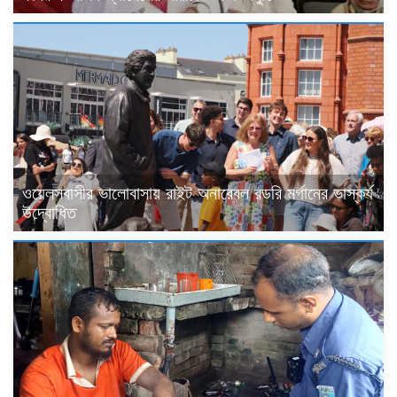
ওয়েলসবাসীর ভালোবাসায় রাইট অনারেবল রডরি মর্গানের ভাস্কর্য
উদ্বোধিত