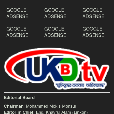
ঠাকুরগাঁওয়ে ইয়াবাসহ যুবক আটক
GOOGLE
GOOGLE
GOOGLE
ADSENSE
ADSENSE
ADSENSE
GOOGLE
GOOGLE
GOOGLE
দেশ রক্ষায় প্রগতিশীল সাংবাদিকদের ভুমিকা গুরুত্বপূর্ণ
-মহিবুল হাসান চৌধুরী
ADSENSE
ADSENSE
ADSENSE
আহলে সুন্নাত এর কার্যক্রম বাস্তবায়নের আহ্বান
শিক্ষিকার ওপর হামলাকারীদের গ্রেফতারের দাবিতে
মানববন্ধন অনুষ্ঠিত
Editorial Board
বিমানের সিলেট-ম্যানচেস্টার সরাসরি ফ্লাইট চালু হচ্ছে
সোমবার
Chairman
: Mohammed Mokis Monsur
Editor in Chief
: Eng. Khayrul Alam (Linkon)