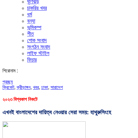
ঘূর্ণিঝড়
চাকরির খবর
ধর্ম
বন্যা
ভূমিকম্প
শীত
শোক সংবাদ
সংগঠন সংবাদ
লাইফ স্টাইল
ফিচার
শিরোনাম :
প্রচ্ছদ
ক্রিকেট
,
ক্রীড়াঙ্গন
,
খবর
,
ঢাকা
,
সারাদেশ
২০২৩ বিশ্বকাপ নিকটে
এখনই বাংলাদেশের দায়িত্ব নেওয়ার সেরা সময়: হাথুরুসিংহে