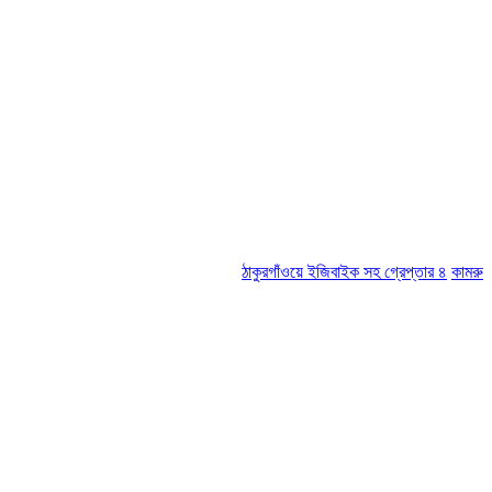
ঠাকুরগাঁওয়ে ইজিবাইক সহ গ্রেপ্তার ৪
কামরুল-জসিম প