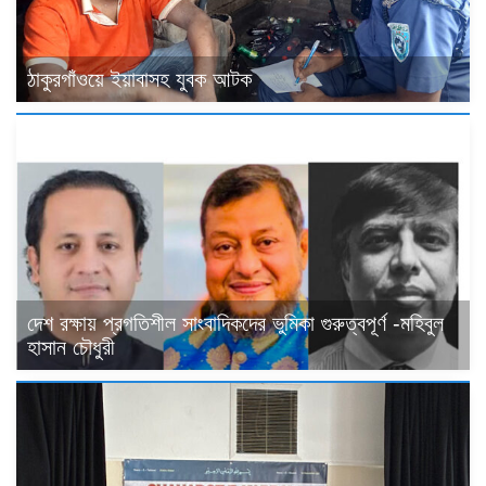
ঠাকুরগাঁওয়ে ইয়াবাসহ যুবক আটক
দেশ রক্ষায় প্রগতিশীল সাংবাদিকদের ভুমিকা গুরুত্বপূর্ণ -মহিবুল
হাসান চৌধুরী