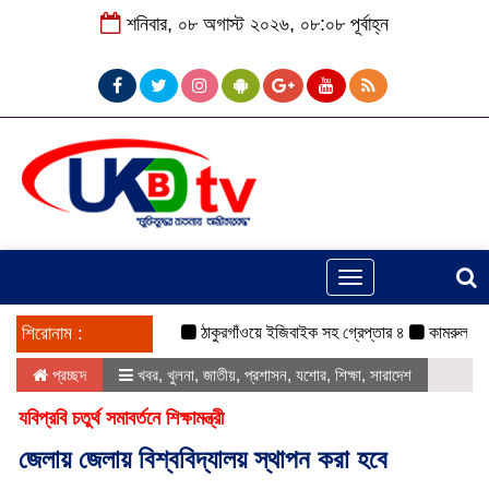
শনিবার, ০৮ অগাস্ট ২০২৬, ০৮:০৮ পূর্বাহ্ন
Toggle
navigation
শিরোনাম :
ঠাকুরগাঁওয়ে ইজিবাইক সহ গ্রেপ্তার ৪
কামরুল-জসিম প্যা
প্রচ্ছদ
খবর
,
খুলনা
,
জাতীয়
,
প্রশাসন
,
যশোর
,
শিক্ষা
,
সারাদেশ
যবিপ্রবি চতুর্থ সমাবর্তনে শিক্ষামন্ত্রী
জেলায় জেলায় বিশ্ববিদ্যালয় স্থাপন করা হবে