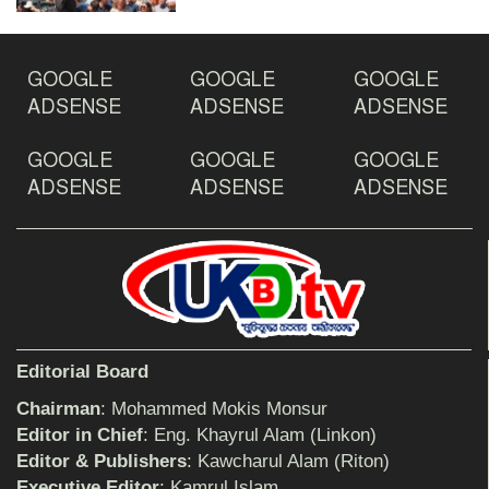
ঠাকুরগাঁওয়ে ইয়াবাসহ যুবক আটক
GOOGLE
GOOGLE
GOOGLE
ADSENSE
ADSENSE
ADSENSE
GOOGLE
GOOGLE
GOOGLE
দেশ রক্ষায় প্রগতিশীল সাংবাদিকদের ভুমিকা গুরুত্বপূর্ণ
-মহিবুল হাসান চৌধুরী
ADSENSE
ADSENSE
ADSENSE
আহলে সুন্নাত এর কার্যক্রম বাস্তবায়নের আহ্বান
শিক্ষিকার ওপর হামলাকারীদের গ্রেফতারের দাবিতে
Editorial Board
মানববন্ধন অনুষ্ঠিত
Chairman
: Mohammed Mokis Monsur
Editor in Chief
: Eng. Khayrul Alam (Linkon)
Editor & Publishers
: Kawcharul Alam (Riton)
বিমানের সিলেট-ম্যানচেস্টার সরাসরি ফ্লাইট চালু হচ্ছে
সোমবার
Executive Editor
: Kamrul Islam