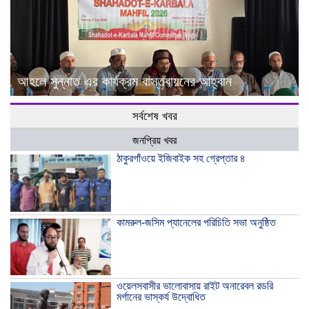
আহলে সুন্নাত এর কার্যক্রম বাস্তবায়নের আহ্বান
সর্বশেষ খবর
জনপ্রিয় খবর
ঠাকুরগাঁওয়ে ইজিবাইক সহ গ্রেপ্তার ৪
কামরুল-জসিম প্যানেলের পরিচিতি সভা অনুষ্ঠিত
ওয়েলসবাসীর ভালোবাসায় রাইট অনারেবল রডরি
মর্গানের ভাস্কর্য উদ্বোধিত