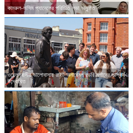
কামরুল-জসিম প্যানেলের পরিচিতি সভা অনুষ্ঠিত
ওয়েলসবাসীর ভালোবাসায় রাইট অনারেবল রডরি মর্গানের ভাস্কর্য
উদ্বোধিত