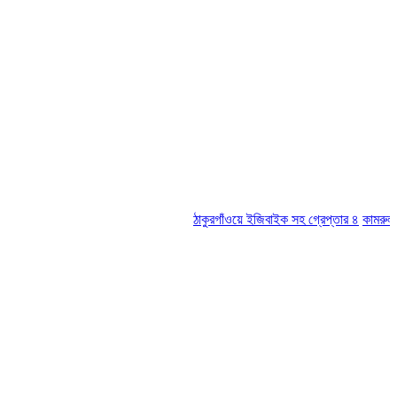
ঠাকুরগাঁওয়ে ইজিবাইক সহ গ্রেপ্তার ৪
কামরুল-জসিম প্