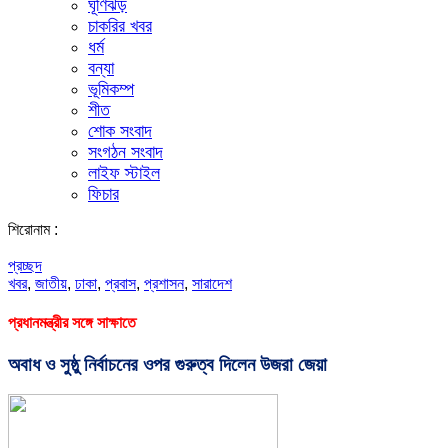
ঘূর্ণিঝড়
চাকরির খবর
ধর্ম
বন্যা
ভূমিকম্প
শীত
শোক সংবাদ
সংগঠন সংবাদ
লাইফ স্টাইল
ফিচার
শিরোনাম :
প্রচ্ছদ
খবর
,
জাতীয়
,
ঢাকা
,
প্রবাস
,
প্রশাসন
,
সারাদেশ
প্রধানমন্ত্রীর সঙ্গে সাক্ষাতে
অবাধ ও সুষ্ঠু নির্বাচনের ওপর গুরুত্ব দিলেন উজরা জেয়া