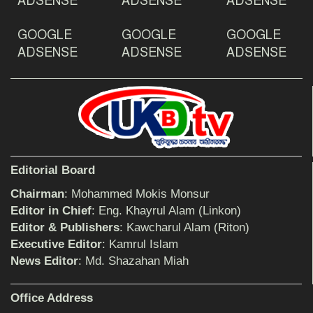
ADSENSE
ADSENSE
ADSENSE
GOOGLE
GOOGLE
GOOGLE
দেশ রক্ষায় প্রগতিশীল সাংবাদিকদের ভুমিকা গুরুত্বপূর্ণ
-মহিবুল হাসান চৌধুরী
ADSENSE
ADSENSE
ADSENSE
আহলে সুন্নাত এর কার্যক্রম বাস্তবায়নের আহ্বান
শিক্ষিকার ওপর হামলাকারীদের গ্রেফতারের দাবিতে
Editorial Board
মানববন্ধন অনুষ্ঠিত
Chairman
: Mohammed Mokis Monsur
Editor in Chief
: Eng. Khayrul Alam (Linkon)
Editor & Publishers
: Kawcharul Alam (Riton)
বিমানের সিলেট-ম্যানচেস্টার সরাসরি ফ্লাইট চালু হচ্ছে
সোমবার
Executive Editor
: Kamrul Islam
News Editor
: Md. Shazahan Miah
ঠাকুরগাঁওয়ে শিশু ধর্ষকের যাবজ্জীবন কারাদণ্ড
Office Address