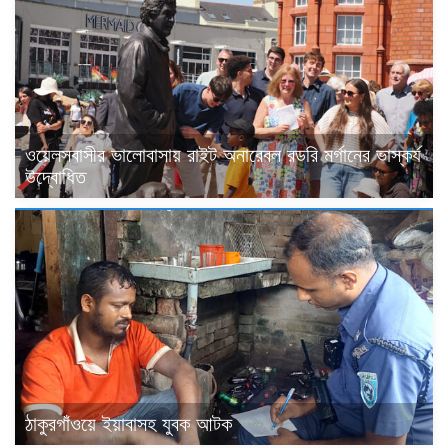
ওয়েলসবাসীর ভালোবাসায় রাইট অনারেবল রডরি মর্গানের ভাস্কর্য
উদ্বোধিত
ঠাকুরগাঁওয়ে ইয়াবাসহ যুবক আটক