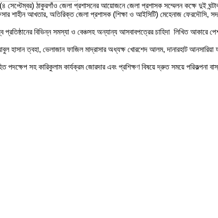
র(৪ সেপ্টেম্বর) ঠাকুরগাঁও জেলা প্রশাসনের আয়োজনে জেলা প্রশাসক সম্মেলন কক্ষে দুই ঘন্টাব
িসার শাহীন আখতার, অতিরিক্ত জেলা প্রশাসক (শিক্ষা ও আইসিটি) মেহেনাজ ফেরদৌসি, সদর উ
্ব প্রতিষ্ঠানের বিভিন্ন সমস্যা ও বেঞ্চসহ অন্যান্য আসবাবপত্রের চাহিদা লিখিত আকারে পেশ 
ক্ষ আবুল হাসান ত্বহা, ভেলাজান ফাজিল মাদ্রাসার অধ্যক্ষ খোরশেদ আলম, দানারহাট আনসারিয়া ফ
িত পদক্ষেপ সহ কারিকুলাম কার্যক্রম জোরদার এবং প্রশিক্ষণ বিষয়ে দ্রুত সময়ে পরিকল্পনা বা