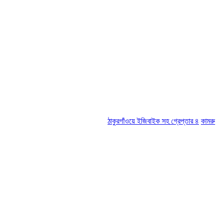
ঠাকুরগাঁওয়ে ইজিবাইক সহ গ্রেপ্তার ৪
কামরুল-জসিম প