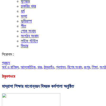
ঘূর্ণিঝড়
চাকরির খবর
ধর্ম
বন্যা
ভূমিকম্প
শীত
শোক সংবাদ
সংগঠন সংবাদ
লাইফ স্টাইল
ফিচার
শিরোনাম :
প্রচ্ছদ
অর্থ ও বাণিজ্য
,
আন্তর্জাতিক
,
খবর
,
ঠাকুরগাঁও
,
প্রশাসন
,
বিশেষ সংবাদ
,
রংপুর
,
শিক্ষা
,
সংগঠ
ঠাকুরগাওয়ে
মাদ্রাসা শিক্ষার মানোন্নয়ন বিষয়ক কর্মশালা অনুষ্ঠিত