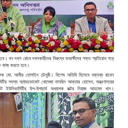
বে। বন দখল রোধে দখলকারীদের বিরুদ্ধে বনরক্ষীদের শক্ত প্রতিরোধ গড়ে
ইকে কাজ করতে হবে।
ক্ষক মো. আমীর হোসাইন চৌধুরী। বিশেষ অতিথি হিসেবে বক্তব্য রাখেন
ী কমিটির সদস্য অ্যাডভোকেট খোদেজা নাসরিন আক্তার হোসেন, মন্ত্রণালয়ের
্ট ইউনিভার্সিটির উপ-উপাচার্য অধ্যাপক ডক্টর নিয়াজ আহমেদ খান।