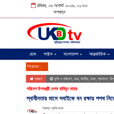
রবিবার, ০৯ অগাস্ট ২০২৬, ০১:৩৩
অপরাহ্ন
হোম
লাইভ
বাংলাদেশ
আন্তর্জাতিক
শিরোনাম :
প্রচ্ছদ
কৃষি ও পরিবেশ
,
খবর
,
জাতীয়
,
ঢাকা
,
প্রশাসন
,
বিশ
পরিবেশ উপমন্ত্রী বেগম হাবিবুন নাহার
স্বাধীনতার মাসে সবাইকে বন রক্ষায় শপথ নিত
নিজস্ব প্রতিবেদক