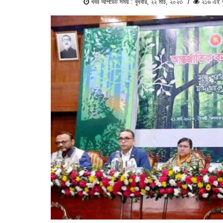
খবর আপডেট সময় : বুধবার, ২২ মার্চ, ২০২৩
২১৬ এই পর