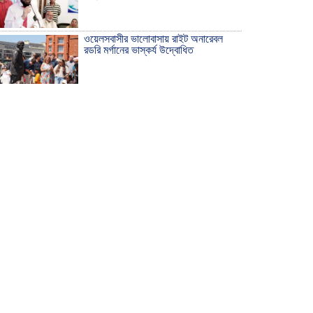
ওয়েলসবাসীর ভালোবাসায় রাইট অনারেবল
রডরি মর্গানের ভাস্কর্য উদ্বোধিত
ঠাকুরগাঁওয়ে ইয়াবাসহ যুবক আটক
দেশ রক্ষায় প্রগতিশীল সাংবাদিকদের ভুমিকা
গুরুত্বপূর্ণ -মহিবুল হাসান চৌধুরী
আহলে সুন্নাত এর কার্যক্রম বাস্তবায়নের
আহ্বান
শিক্ষিকার ওপর হামলাকারীদের গ্রেফতারের
দাবিতে মানববন্ধন অনুষ্ঠিত