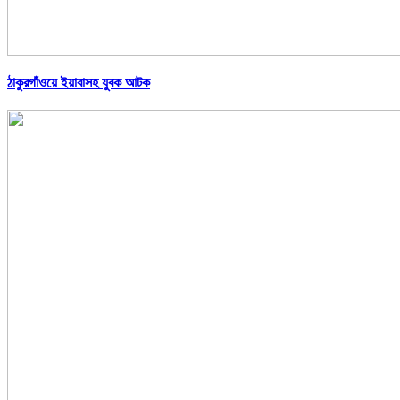
ঠাকুরগাঁওয়ে ইয়াবাসহ যুবক আটক