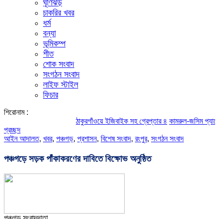
ঘূর্ণিঝড়
চাকরির খবর
ধর্ম
বন্যা
ভূমিকম্প
শীত
শোক সংবাদ
সংগঠন সংবাদ
লাইফ স্টাইল
ফিচার
শিরোনাম :
ঠাকুরগাঁওয়ে ইজিবাইক সহ গ্রেপ্তার ৪
কামরুল-জসিম প্যানেলের পরিচ
প্রচ্ছদ
আইন আদালত
,
খবর
,
পঞ্চগড়
,
প্রশাসন
,
বিশেষ সংবাদ
,
রংপুর
,
সংগঠন সংবাদ
পঞ্চগড়ে সড়ক পাঁকাকরণের দাবিতে বিক্ষোভ অনুষ্ঠিত
পঞ্চগড় সংবাদদাতা