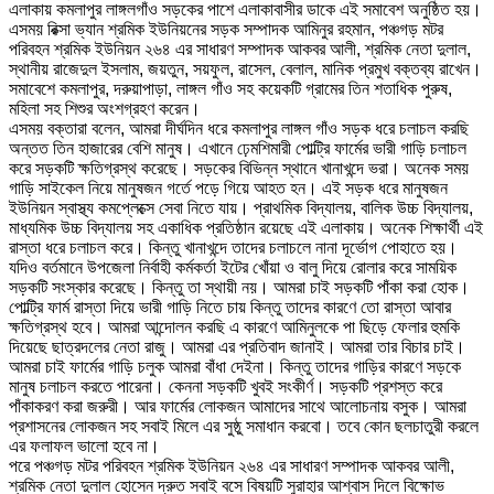
এলাকায় কমলাপুর লাঙ্গলগাঁও সড়কের পাশে এলাকাবাসীর ডাকে এই সমাবেশ অনুষ্ঠিত হয়।
এসময় রিক্সা ভ্যান শ্রমিক ইউনিয়নের সড়ক সম্পাদক আমিনুর রহমান, পঞ্চগড় মটর
পরিবহন শ্রমিক ইউনিয়ন ২৬৪ এর সাধারণ সম্পাদক আকবর আলী, শ্রমিক নেতা দুলাল,
স্থানীয় রাজেদুল ইসলাম, জয়তুন, সয়ফুল, রাসেল, বেলাল, মানিক প্রমুখ বক্তব্য রাখেন।
সমাবেশে কমলাপুর, দরুয়াপাড়া, লাঙ্গল গাঁও সহ কয়েকটি গ্রামের তিন শতাধিক পুরুষ,
মহিলা সহ শিশুর অংশগ্রহণ করেন।
এসময় বক্তারা বলেন, আমরা দীর্ঘদিন ধরে কমলাপুর লাঙ্গল গাঁও সড়ক ধরে চলাচল করছি
অন্তত তিন হাজারের বেশি মানুষ। এখানে ঢ়েমশিমারী পোল্ট্রি ফার্মের ভারী গাড়ি চলাচল
করে সড়কটি ক্ষতিগ্রস্থ করেছে। সড়কের বিভিন্ন স্থানে খানাখন্দে ভরা। অনেক সময়
গাড়ি সাইকেল নিয়ে মানুষজন গর্তে পড়ে গিয়ে আহত হন। এই সড়ক ধরে মানুষজন
ইউনিয়ন স্বাস্থ্য কমপ্লেক্সে সেবা নিতে যায়। প্রাথমিক বিদ্যালয়, বালিক উচ্চ বিদ্যালয়,
মাধ্যমিক উচ্চ বিদ্যালয় সহ একাধিক প্রতিষ্ঠান রয়েছে এই এলাকায়। অনেক শিক্ষার্থী এই
রাস্তা ধরে চলাচল করে। কিন্তু খানাখন্দে তাদের চলাচলে নানা দূর্ভোগ পোহাতে হয়।
যদিও বর্তমানে উপজেলা নির্বাহী কর্মকর্তা ইটের খোঁয়া ও বালু দিয়ে রোলার করে সাময়িক
সড়কটি সংস্কার করেছে। কিন্তু তা স্থায়ী নয়। আমরা চাই সড়কটি পাঁকা করা হোক।
পোল্ট্রি ফার্ম রাস্তা দিয়ে ভারী গাড়ি নিতে চায় কিন্তু তাদের কারণে তো রাস্তা আবার
ক্ষতিগ্রস্থ হবে। আমরা আন্দোলন করছি এ কারণে আমিনুলকে পা ছিড়ে ফেলার হুমকি
দিয়েছে ছাত্রদলের নেতা রাজু। আমরা এর প্রতিবাদ জানাই। আমরা তার বিচার চাই।
আমরা চাই ফার্মের গাড়ি চলুক আমরা বাঁধা দেইনা। কিন্তু তাদের গাড়ির কারণে সড়কে
মানুষ চলাচল করতে পারেনা। কেননা সড়কটি খুবই সংকীর্ণ। সড়কটি প্রশস্ত করে
পাঁকাকরণ করা জরুরী। আর ফার্মের লোকজন আমাদের সাথে আলোচনায় বসুক। আমরা
প্রশাসনের লোকজন সহ সবাই মিলে এর সুষ্ঠু সমাধান করবো। তবে কোন ছলচাতুরী করলে
এর ফলাফল ভালো হবে না।
পরে পঞ্চগড় মটর পরিবহন শ্রমিক ইউনিয়ন ২৬৪ এর সাধারণ সম্পাদক আকবর আলী,
শ্রমিক নেতা দুলাল হোসেন দ্রুত সবাই বসে বিষয়টি সুরাহার আশ্বাস দিলে বিক্ষোভ