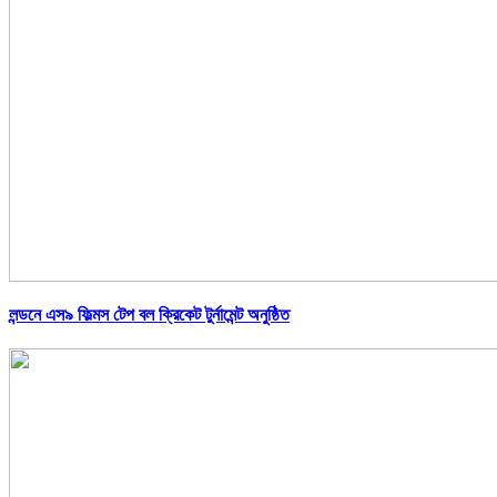
লন্ডনে এস৯ ফিল্মস টেপ বল ক্রিকেট টুর্নামেন্ট অনুষ্ঠিত