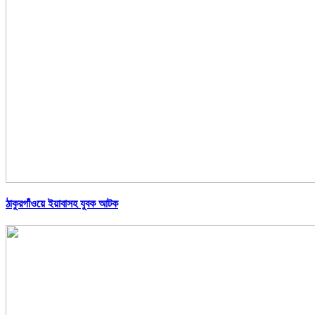
ঠাকুরগাঁওয়ে ইয়াবাসহ যুবক আটক