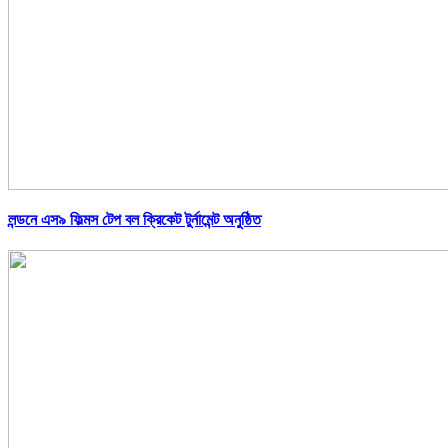
লন্ডনে এস৯ ফিল্মস টেপ বল ক্রিকেট টুর্নামেন্ট অনুষ্ঠিত