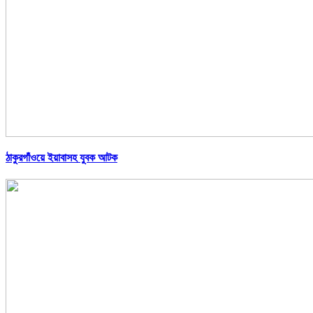
ঠাকুরগাঁওয়ে ইয়াবাসহ যুবক আটক