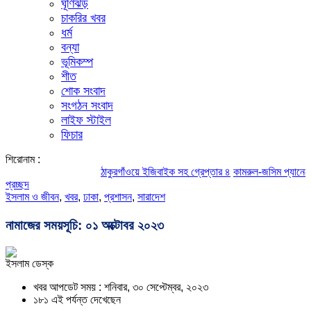
ঘূর্ণিঝড়
চাকরির খবর
ধর্ম
বন্যা
ভূমিকম্প
শীত
শোক সংবাদ
সংগঠন সংবাদ
লাইফ স্টাইল
ফিচার
শিরোনাম :
ঠাকুরগাঁওয়ে ইজিবাইক সহ গ্রেপ্তার ৪
কামরুল-জসিম প্যানেলের পরিচিত
প্রচ্ছদ
ইসলাম ও জীবন
,
খবর
,
ঢাকা
,
প্রশাসন
,
সারাদেশ
নামাজের সময়সূচি: ০১ অক্টোবর ২০২৩
ইসলাম ডেস্ক
খবর আপডেট সময় : শনিবার, ৩০ সেপ্টেম্বর, ২০২৩
১৮১ এই পর্যন্ত দেখেছেন