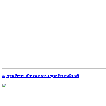
৩২ বছরের শিক্ষকতা জীবন থেকে অবসরে প্রধান শিক্ষক জহির আলী