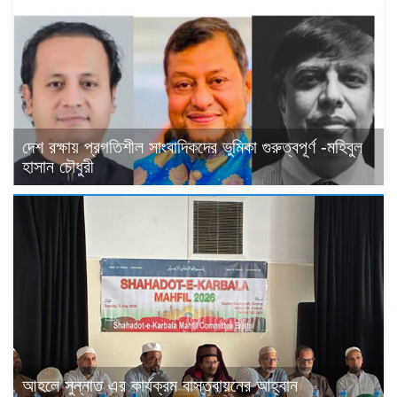
দেশ রক্ষায় প্রগতিশীল সাংবাদিকদের ভুমিকা গুরুত্বপূর্ণ -মহিবুল
হাসান চৌধুরী
আহলে সুন্নাত এর কার্যক্রম বাস্তবায়নের আহ্বান