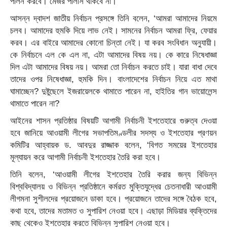
পালন করবে। মেজর পলিসি থাকবে না।’
আসন্ন দ্বাদশ জাতীয় নির্বাচন প্রসঙ্গে তিনি বলেন, ‘আমরা আমাদের নিয়মে
চলব। আমাদের হুমকি দিয়ে লাভ নেই। সামনের নির্বাচন আমরা ফ্রি, ফেয়ার
করব। এর বাইরে আমাদের কোনো চিন্তা নেই। যা করব সংবিধান অনুযায়ী।
কে নির্বাচনে এল কে এল না, এটা আমাদের বিষয় নয়। কে কারে নিষেধাজ্ঞা
দিল এটা আমাদের বিষয় নয়। আমরা তো নির্বাচন করতে চাই। যারা বাধা দেবে
তাদের ওপর নিষেধাজ্ঞা, হুমকি দিন। বাংলাদেশের নির্বাচন নিয়ে এত মাথা
ঘামাচ্ছেন? দুষ্টুছেলে ইজরায়েলকে থামাতে পারেন না, হাইতির গান ভায়োলেন্স
থামাতে পারেন না?
আইনের শাসন প্রতিষ্ঠার বিষয়টি আগামী নির্বাচনী ইশতেহারে গুরুত্ব দেওয়া
হবে জানিয়ে আওয়ামী লীগের সভাপতিমণ্ডলীর সদস্য ও ইশতেহার প্রণয়ন
কমিটির আহ্বায়ক ড. আবদুর রাজ্জাক বলেন, ‘বিগত সময়ের ইশতেহার
মূল্যায়ন করে আগামী নির্বাচনী ইশতেহার তৈরি করা হবে।
তিনি বলেন, ‘আওয়ামী লীগের ইশতেহার তৈরি করার জন্য বিভিন্ন
বিশ্ববিদ্যালয় ও বিভিন্ন প্রতিষ্ঠানে কর্মরত মুক্তিযুদ্ধের চেতনাধারী আওয়ামী
লীগমনা সুশীলদের প্রয়োজনে ডাকা হবে। প্রয়োজনে তাদের সঙ্গে বৈঠক হবে,
কথা হবে, তাদের মতামত ও সুপারিশ নেওয়া হবে। এছাড়া মিডিয়ার ব্যক্তিদের
কাছ থেকেও ইশতেহার করতে বিভিন্ন সুপারিশ নেওয়া হবে।