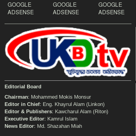
GOOGLE
GOOGLE
GOOGLE
দেশ রক্ষায় প্রগতিশীল সাংবাদিকদের ভুমিকা গুরুত্বপূর্ণ
-মহিবুল হাসান চৌধুরী
ADSENSE
ADSENSE
ADSENSE
আহলে সুন্নাত এর কার্যক্রম বাস্তবায়নের আহ্বান
শিক্ষিকার ওপর হামলাকারীদের গ্রেফতারের দাবিতে
মানববন্ধন অনুষ্ঠিত
Editorial Board
বিমানের সিলেট-ম্যানচেস্টার সরাসরি ফ্লাইট চালু হচ্ছে
সোমবার
Chairman
: Mohammed Mokis Monsur
Editor in Chief
: Eng. Khayrul Alam (Linkon)
Editor & Publishers
: Kawcharul Alam (Riton)
ঠাকুরগাঁওয়ে শিশু ধর্ষকের যাবজ্জীবন কারাদণ্ড
Executive Editor
: Kamrul Islam
News Editor
: Md. Shazahan Miah