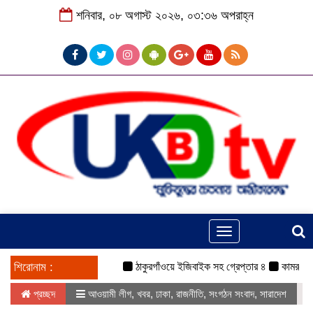
শনিবার, ০৮ অগাস্ট ২০২৬, ০৩:৩৬ অপরাহ্ন
Toggle
navigation
শিরোনাম :
ঠাকুরগাঁওয়ে ইজিবাইক সহ গ্রেপ্তার ৪
কামরুল-জসিম প্
প্রচ্ছদ
আওয়ামী লীগ
,
খবর
,
ঢাকা
,
রাজনীতি
,
সংগঠন সংবাদ
,
সারাদেশ