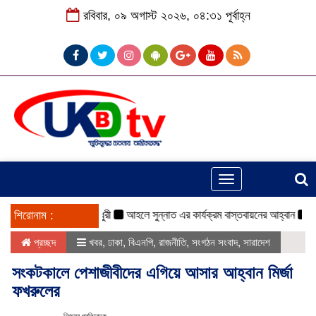
রবিবার, ০৯ অগাস্ট ২০২৬, ০৪:৩১ পূর্বাহ্ন
Toggle
navigation
ত্বপূর্ণ -মহিবুল হাসান চৌধুরী
শিরোনাম :
আহলে সুন্নাত এর কার্যক্রম বাস্তবায়নের আহ্বান
শিক্
প্রচ্ছদ
খবর
,
ঢাকা
,
বিএনপি
,
রাজনীতি
,
সংগঠন সংবাদ
,
সারাদেশ
সংকটকালে পেশাজীবীদের এগিয়ে আসার আহ্বান মির্জা
ফখরুলের