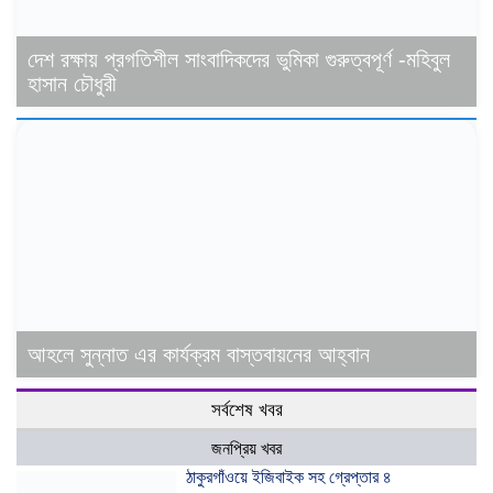
দেশ রক্ষায় প্রগতিশীল সাংবাদিকদের ভুমিকা গুরুত্বপূর্ণ -মহিবুল
হাসান চৌধুরী
আহলে সুন্নাত এর কার্যক্রম বাস্তবায়নের আহ্বান
সর্বশেষ খবর
জনপ্রিয় খবর
ঠাকুরগাঁওয়ে ইজিবাইক সহ গ্রেপ্তার ৪