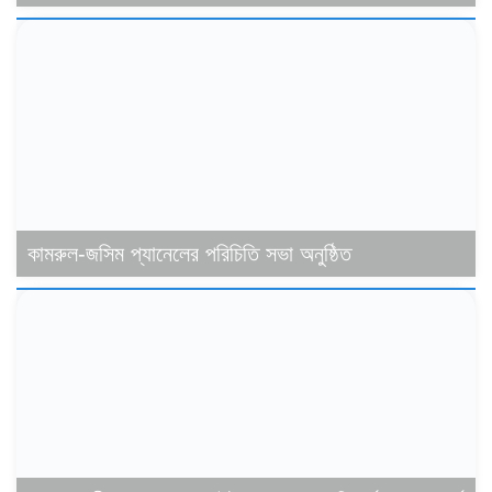
কামরুল-জসিম প্যানেলের পরিচিতি সভা অনুষ্ঠিত