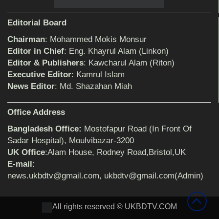
Editorial Board
Chairman
: Mohammed Mokis Monsur
শিক্ষিকার ওপর হামলাকারীদের গ্রেফতারের দাবিতে
Editor in Chief
: Eng. Khayrul Alam (Linkon)
মানববন্ধন অনুষ্ঠিত
Editor & Publishers
: Kawcharul Alam (Riton)
Executive Editor
: Kamrul Islam
News Editor
: Md. Shazahan Miah
বিমানের সিলেট-ম্যানচেস্টার সরাসরি ফ্লাইট চালু হচ্ছে
সোমবার
Office Address
Bangladesh Office:
Mostofapur Road (In Front Of
ঠাকুরগাঁওয়ে শিশু ধর্ষকের যাবজ্জীবন কারাদণ্ড
Sadar Hospital), Moulvibazar-3200
UK Office
:Alam House, Rodney Road,Bristol,UK
E-mail
:
news.ukbdtv@gmail.com, ukbdtv@gmail.com(Admin)
সেনাবাহিনীর পক্ষ থেকে ক্রীড়া সামগ্রী ও আর্থিক
সহায়তা প্রদান অনুষ্ঠিত
All rights reserved © UKBDTV.COM