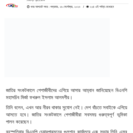
নিজস্ব প্রতিবেদক
খবর আপডেট সময় : শুক্রবার, ২৯ সেপ্টেম্বর, ২০২৩
২২৪ এই পর্যন্ত দেখেছেন
জাতির সংকটকালে পেশাজীবীদের এগিয়ে আসার আহ্বান জানিয়েছেন বিএনপি
মহাসচিব মির্জা ফখরুল ইসলাম আলমগীর।
তিনি বলেন, এখন আর নীরব থাকার সুযোগ নেই। দেশ বাঁচতে সবাইকে এগিয়ে
আসতে হবে। জাতির সংকটকালে পেশাজীবীরা সবসময় গুরুত্বপূর্ণ ভূমিকা
পালন করেছেন।
বৃহস্পতিবার বিএনপি চেয়ারপারসনের গুলশান কার্যালয়ে এক সভায় তিনি এসব