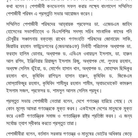
কথা বলেন। পেশাজীবী কনভেনশন সফল করার লক্ষ্যে বাংলাদেশ সম্মিলিত
পেশাজীবী পরিষদ এ প্রস্তুতি সভার আয়োজন করেন।
সম্মিলিত পেশাজীবী পরিষদের আহ্বায়ক প্রফেসর ডা. এজেডএম জাহিদ
হোসেনের সভাপতিত্বে ও বিএসপিপির সদস্য সচিব সাংবাদিক কাদের গনি
চৌধুরীর সঞ্চালনায় বক্তব্য রাখেন গণসংহতি পরিষদের জোনায়েদ সাকি,
জিয়াউর রহমান ফাউন্ডেশনের (জেডআরএফ) নির্বাহী পরিচালক অধ্যাপক ডা.
ফরহাদ হালিম ডোনার, অধ্যাপক ড. এবিএম ওবায়দুল ইসলাম, ডা. হারুন
আল রশিদ, ইঞ্জিনিয়ার রিয়াজুল ইসলাম রিজু, অধ্যাপক মো. লুৎফর রহমান,
অধ্যক্ষ সেলিম ভূঁইয়া, ড. মোর্শেদ হাসান খান, অধ্যাপক ড. মোহাম্মদ ছিদ্দিকুর
রহমান খান, কৃষিবিদ রাশিদুল হাসান হারুন, কৃষিবিদ ড. জিকেএম
মোস্তাফিজুর রহমান, কৃষিবিদ শামীমুর রহমান শামীম, অ্যাডভোকেট কামরুল
ইসলাম সজল, প্রফেসর ড. শামসুল আলম সেলিম প্রমুখ।
প্রস্তুত সভায় পেশাজীবী নেতারা বলেন, দেশে গণতন্ত্র হারিয়ে গেছে। যে
কোন মূল্যে আমরা গণতন্ত্রকে মুক্ত করব। একইসঙ্গে দেশের মানুষকে মুক্ত
করে একটি গণতান্ত্রিক সমাজ ও গণতান্ত্রিক রাষ্ট্র প্রতিষ্ঠা করব। এ জন্য
সর্বোচ্চ ত্যাগ স্বীকার করতে প্রস্তুত তারা।
পেশাজীবীরা বলেন, বর্তমান সরকার গণতন্ত্র ও মানুষের ভোটের অধিকার কেড়ে