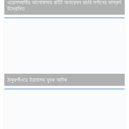
ওয়েলসবাসীর ভালোবাসায় রাইট অনারেবল রডরি মর্গানের ভাস্কর্য
উদ্বোধিত
ঠাকুরগাঁওয়ে ইয়াবাসহ যুবক আটক