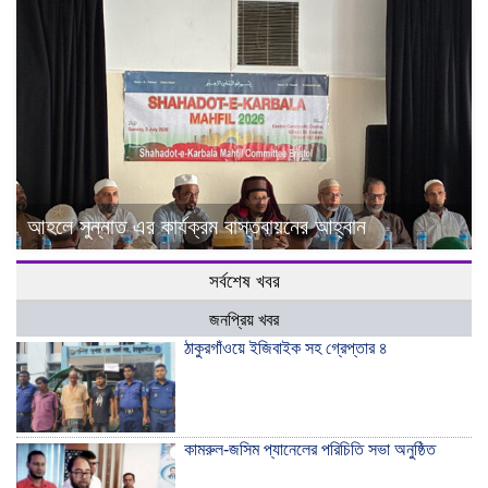
আহলে সুন্নাত এর কার্যক্রম বাস্তবায়নের আহ্বান
সর্বশেষ খবর
জনপ্রিয় খবর
ঠাকুরগাঁওয়ে ইজিবাইক সহ গ্রেপ্তার ৪
কামরুল-জসিম প্যানেলের পরিচিতি সভা অনুষ্ঠিত