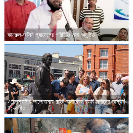
কামরুল-জসিম প্যানেলের পরিচিতি সভা অনুষ্ঠিত
ওয়েলসবাসীর ভালোবাসায় রাইট অনারেবল রডরি মর্গানের ভাস্কর্য
উদ্বোধিত