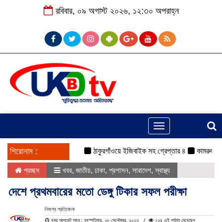
রবিবার, ০৯ অগাস্ট ২০২৬, ১২:৩০ অপরাহ্ন
Toggle
navigation
শিরোনাম :
ঠাকুরগাঁওয়ে ইজিবাইক সহ গ্রেপ্তার ৪
কামরুল-জসিম প্য
প্রচ্ছদ
খবর
,
জাতীয়
,
ঢাকা
,
প্রশাসন
,
সারাদেশ
,
স্বাস্থ্য
দেশে প্রথমবারের মতো ডেঙ্গু টিকার সফল পরীক্ষা
নিজস্ব প্রতিবেদক
খবর আপডেট সময় : বৃহস্পতিবার, ২৮ সেপ্টেম্বর, ২০২৩
২২৫ এই পর্যন্ত দেখেছেন