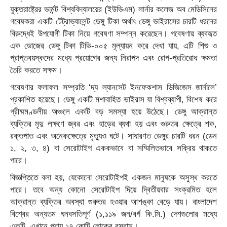
যুক্তরাষ্ট্রের ভার্মন্ট বিশ্ববিদ্যালয়ের (ইউভিএম) লার্নার কলেজ অব মেডিসিনের
গবেষকরা একটি টেট্রাভ্যালেন্ট ডেঙ্গু টিকা অর্থাৎ ডেঙ্গু ভাইরাসের চারটি ধরনের
বিরুদ্ধেই উপযোগী টিকা নিয়ে গবেষণা সম্পন্ন করেছেন। গবেষণায় ব্যবহৃত
এক ডোজের ডেঙ্গু টিকা টিভি-০০৫ মূল্যায়ন করে দেখা যায়, এটি শিশু ও
প্রাপ্তবয়স্কদের মধ্যে প্রয়োগের জন্য নিরাপদ এবং রোগ-প্রতিরোধ ক্ষমতা
তৈরি করতে সক্ষম।
গবেষণার ফলাফল সম্প্রতি ‘দ্য ল্যানসেট ইনফেকশাস ডিজিজেস জার্নালে’
প্রকাশিত হয়েছে। ডেঙ্গু একটি মশাবাহিত ভাইরাস যা বিশ্বব্যাপী, বিশেষ করে
গ্রীষ্মমণ্ডলীয় অঞ্চলে একটি বড় সমস্যা হয়ে উঠেছে। ডেঙ্গু আক্রান্ত
ব্যক্তির মৃদু লক্ষণে জ্বর এবং হাড়ের ব্যথা হয় এবং গুরুতর ক্ষেত্রে শক,
রক্তপাত এবং অনেকক্ষেত্রে মৃত্যুও ঘটে। সাধারণত ডেঙ্গুর চারটি ধরন (ডেন
১, ২, ৩, ৪) বা সেরোটাইপ এককভাবে বা সম্মিলিতভাবে সক্রিয় থাকতে
পারে।
বিজ্ঞপ্তিতে বলা হয়, যেকোনো সেরোটাইপই একজন মানুষকে অসুস্থ করতে
পারে। তবে অন্য কোনো সেরোটাইপ দিয়ে দ্বিতীয়বার সংক্রমিত হলে
আক্রান্ত ব্যক্তির অবস্থা গুরুতর হওয়ার আশঙ্কা বেড়ে যায়। বাংলাদেশ
বিশ্বের অন্যতম ঘনবসতিপূর্ণ (১,১১৯ জন/বর্গ কি.মি.) দেশগুলোর মধ্যে
একটি, এখানে প্রায় ১৭ কোটি লোকের বসবাস।