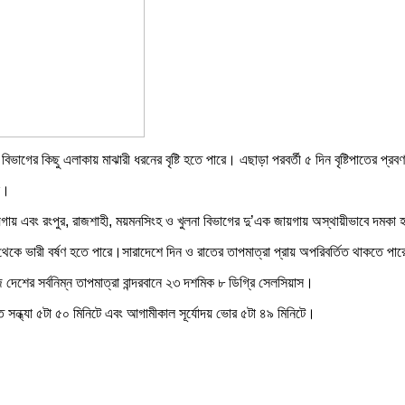
গের কিছু এলাকায় মাঝারী ধরনের বৃষ্টি হতে পারে। এছাড়া পরবর্তী ৫ দিন বৃষ্টিপাতের প্রবণ
ে।
য়গায় এবং রংপুর, রাজশাহী, ময়মনসিংহ ও খুলনা বিভাগের দু’এক জায়গায় অস্থায়ীভাবে দমকা হাও
 ভারী বর্ষণ হতে পারে।সারাদেশে দিন ও রাতের তাপমাত্রা প্রায় অপরিবর্তিত থাকতে পারে। প
জ দেশের সর্বনিম্ন তাপমাত্রা বান্দরবানে ২৩ দশমিক ৮ ডিগ্রি সেলসিয়াস।
ন্ধ্যা ৫টা ৫০ মিনিটে এবং আগামীকাল সূর্যোদয় ভোর ৫টা ৪৯ মিনিটে।