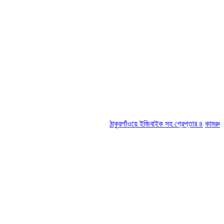
ঠাকুরগাঁওয়ে ইজিবাইক সহ গ্রেপ্তার ৪
কামরুল-জসিম প্