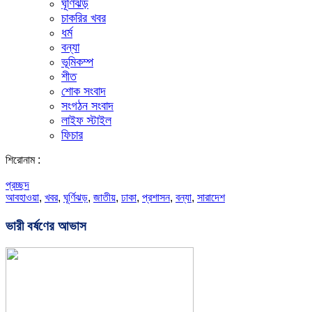
ঘূর্ণিঝড়
চাকরির খবর
ধর্ম
বন্যা
ভূমিকম্প
শীত
শোক সংবাদ
সংগঠন সংবাদ
লাইফ স্টাইল
ফিচার
শিরোনাম :
প্রচ্ছদ
আবহাওয়া
,
খবর
,
ঘূর্ণিঝড়
,
জাতীয়
,
ঢাকা
,
প্রশাসন
,
বন্যা
,
সারাদেশ
ভারী বর্ষণের আভাস