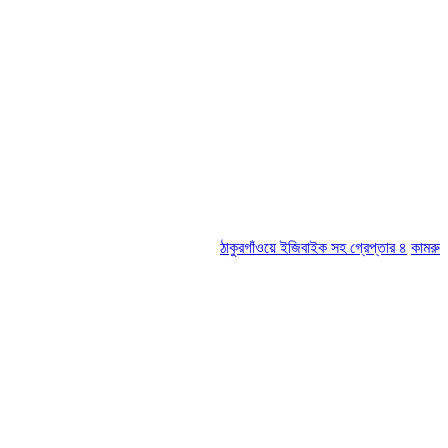
ঠাকুরগাঁওয়ে ইজিবাইক সহ গ্রেপ্তার ৪
কামরুল-জসিম প