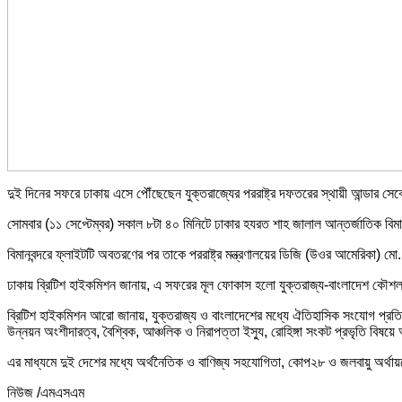
দুই দিনের সফরে ঢাকায় এসে পৌঁছেছেন যুক্তরাজ্যের পররাষ্ট্র দফতরের স্থায়ী আন্ডার সেক্
সোমবার (১১ সেপ্টেম্বর) সকাল ৮টা ৪০ মিনিটে ঢাকার হযরত শাহ জালাল আন্তর্জাতিক বি
বিমানবন্দরে ফ্লাইটটি অবতরণের পর তাকে পররাষ্ট্র মন্ত্রণালয়ের ডিজি (উওর আমেরিকা) ম
ঢাকায় ব্রিটিশ হাইকমিশন জানায়, এ সফরের মূল ফোকাস হলো যুক্তরাজ্য-বাংলাদেশ কৌশ
ব্রিটিশ হাইকমিশন আরো জানায়, যুক্তরাজ্য ও বাংলাদেশের মধ্যে ঐতিহাসিক সংযোগ প্রত
উন্নয়ন অংশীদারত্ব, বৈশ্বিক, আঞ্চলিক ও নিরাপত্তা ইস্যু, রোহিঙ্গা সংকট প্রভৃতি বিষ
এর মাধ্যমে দুই দেশের মধ্যে অর্থনৈতিক ও বাণিজ্য সহযোগিতা, কোপ২৮ ও জলবায়ু অর্থায়ন
নিউজ /এমএসএম