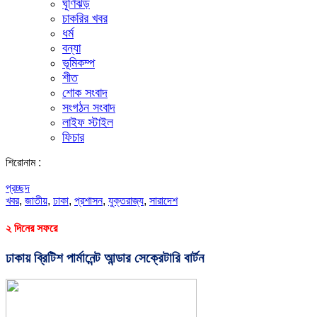
ঘূর্ণিঝড়
চাকরির খবর
ধর্ম
বন্যা
ভূমিকম্প
শীত
শোক সংবাদ
সংগঠন সংবাদ
লাইফ স্টাইল
ফিচার
শিরোনাম :
প্রচ্ছদ
খবর
,
জাতীয়
,
ঢাকা
,
প্রশাসন
,
যুক্তরাজ্য
,
সারাদেশ
২ দিনের সফরে
ঢাকায় ব্রিটিশ পার্মানেন্ট আন্ডার সেক্রেটারি বার্টন