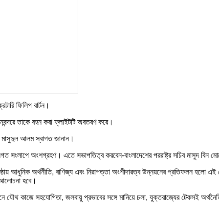
রেটারি ফিলিপ বার্টন।
মানবন্দরে তাকে বহন করা ফ্লাইটটি অবতরণ করে।
ো. মাসুদুল আলম স্বাগত জানান।
লগত সংলাপে অংশগ্রহণ। এতে সভাপতিত্ব করবেন-বাংলাদেশের পররাষ্ট্র সচিব মাসুদ বিন ম
িষ্ঠায় আধুনিক অর্থনীতি, বাণিজ্য এবং নিরাপত্তা অংশীদারত্ব উন্নয়নের প্রতিফলন হলো 
য়ে আলোচনা হবে।
ে যৌথ কাজে সহযোগিতা, জলবায়ু প্রভাবের সঙ্গে মানিয়ে চলা, যুক্তরাজ্যের টেকসই অর্থনৈত