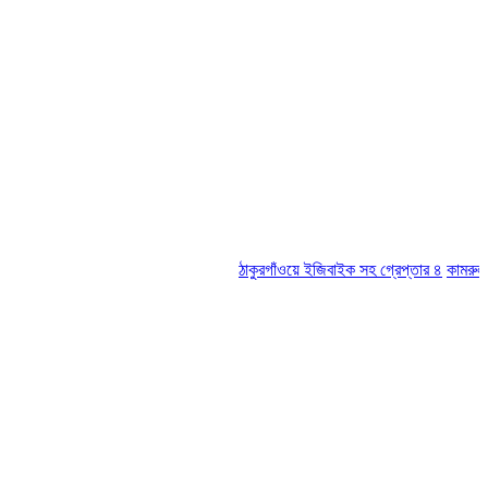
ঠাকুরগাঁওয়ে ইজিবাইক সহ গ্রেপ্তার ৪
কামরুল-জসিম প