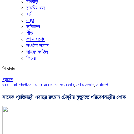
ঘূর্ণিঝড়
চাকরির খবর
ধর্ম
বন্যা
ভূমিকম্প
শীত
শোক সংবাদ
সংগঠন সংবাদ
লাইফ স্টাইল
ফিচার
শিরোনাম :
প্রচ্ছদ
খবর
,
ঢাকা
,
প্রশাসন
,
বিশেষ সংবাদ
,
মৌলভীবাজার
,
শোক সংবাদ
,
সারাদেশ
সাবেক প্রতিমন্ত্রী এবাদুর রহমান চৌধুরীর মৃত্যুতে পরিবেশমন্ত্রীর শোক