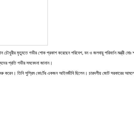
ৌধুরীর মৃত্যুতে গভীর শোক প্রকাশ করেছেন পরিবেশ, বন ও জলবায়ু পরিবর্তন মন্ত্রী মোঃ 
স্যদের প্রতি গভীর সমবেদনা জানান।
 শুরু করেন। তিনি সু‌প্রিম কো‌র্টের একজন আইনজী‌বি ছিলেন। চারদলীয় জোট সরকারের আমলে তি