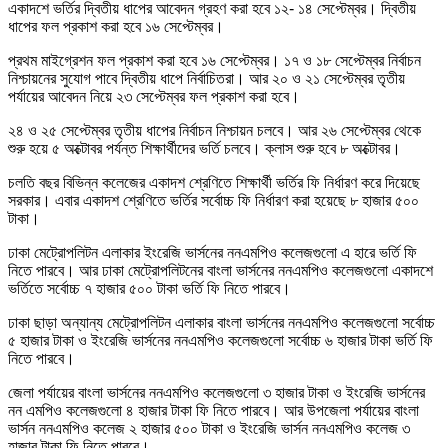
একাদশে ভর্তির দ্বিতীয় ধাপের আবেদন গ্রহণ করা হবে ১২- ১৪ সেপ্টেম্বর। দ্বিতীয়
ধাপের ফল প্রকাশ করা হবে ১৬ সেপ্টেম্বর।
প্রথম মাইগ্রেশন ফল প্রকাশ করা হবে ১৬ সেপ্টেম্বর। ১৭ ও ১৮ সেপ্টেম্বর নির্বাচন
নিশ্চায়নের সুযোগ পাবে দ্বিতীয় ধাপে নির্বাচিতরা। আর ২০ ও ২১ সেপ্টেম্বর তৃতীয়
পর্যায়ের আবেদন নিয়ে ২৩ সেপ্টেম্বর ফল প্রকাশ করা হবে।
২৪ ও ২৫ সেপ্টেম্বর তৃতীয় ধাপের নির্বাচন নিশ্চায়ন চলবে। আর ২৬ সেপ্টেম্বর থেকে
শুরু হয়ে ৫ অক্টোবর পর্যন্ত শিক্ষার্থীদের ভর্তি চলবে। ক্লাস শুরু হবে ৮ অক্টোবর।
চলতি বছর বিভিন্ন কলেজের একাদশ শ্রেণিতে শিক্ষার্থী ভর্তির ফি নির্ধারণ করে দিয়েছে
সরকার। এবার একাদশ শ্রেণিতে ভর্তির সর্বোচ্চ ফি নির্ধারণ করা হয়েছে ৮ হাজার ৫০০
টাকা।
ঢাকা মেট্রোপলিটন এলাকার ইংরেজি ভার্সনের ননএমপিও কলেজগুলো এ হারে ভর্তি ফি
নিতে পারবে। আর ঢাকা মেট্রোপলিটনের বাংলা ভার্সনের ননএমপিও কলেজগুলো একাদশে
ভর্তিতে সর্বোচ্চ ৭ হাজার ৫০০ টাকা ভর্তি ফি নিতে পারবে।
ঢাকা ছাড়া অন্যান্য মেট্রোপলিটন এলাকার বাংলা ভার্সনের ননএমপিও কলেজগুলো সর্বোচ্চ
৫ হাজার টাকা ও ইংরেজি ভার্সনের ননএমপিও কলেজগুলো সর্বোচ্চ ৬ হাজার টাকা ভর্তি ফি
নিতে পারবে।
জেলা পর্যায়ের বাংলা ভার্সনের ননএমপিও কলেজগুলো ৩ হাজার টাকা ও ইংরেজি ভার্সনের
নন এমপিও কলেজগুলো ৪ হাজার টাকা ফি নিতে পারবে। আর উপজেলা পর্যায়ের বাংলা
ভার্সন ননএমপিও কলেজ ২ হাজার ৫০০ টাকা ও ইংরেজি ভার্সন ননএমপিও কলেজ ৩
হাজার টাকা ফি নিতে পারবে।