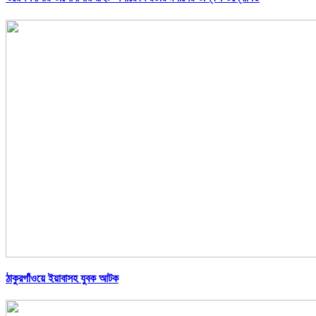
ঠাকুরগাঁওয়ে ইয়াবাসহ যুবক আটক