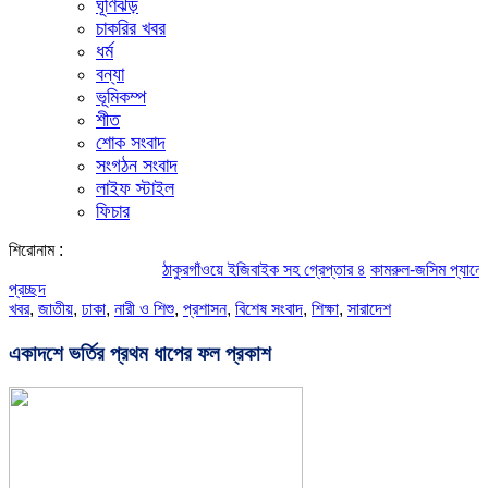
ঘূর্ণিঝড়
চাকরির খবর
ধর্ম
বন্যা
ভূমিকম্প
শীত
শোক সংবাদ
সংগঠন সংবাদ
লাইফ স্টাইল
ফিচার
শিরোনাম :
ঠাকুরগাঁওয়ে ইজিবাইক সহ গ্রেপ্তার ৪
কামরুল-জসিম প্যানেলের পরিচি
প্রচ্ছদ
খবর
,
জাতীয়
,
ঢাকা
,
নারী ও শিশু
,
প্রশাসন
,
বিশেষ সংবাদ
,
শিক্ষা
,
সারাদেশ
একাদশে ভর্তির প্রথম ধাপের ফল প্রকাশ