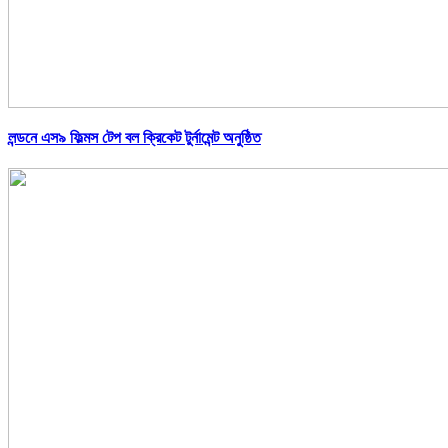
লন্ডনে এস৯ ফিল্মস টেপ বল ক্রিকেট টুর্নামেন্ট অনুষ্ঠিত