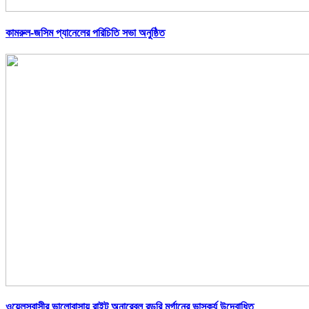
কামরুল-জসিম প্যানেলের পরিচিতি সভা অনুষ্ঠিত
ওয়েলসবাসীর ভালোবাসায় রাইট অনারেবল রডরি মর্গানের ভাস্কর্য উদ্বোধিত