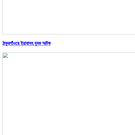
ঠাকুরগাঁওয়ে ইয়াবাসহ যুবক আটক