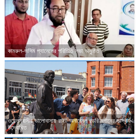
কামরুল-জসিম প্যানেলের পরিচিতি সভা অনুষ্ঠিত
ওয়েলসবাসীর ভালোবাসায় রাইট অনারেবল রডরি মর্গানের ভাস্কর্য
উদ্বোধিত