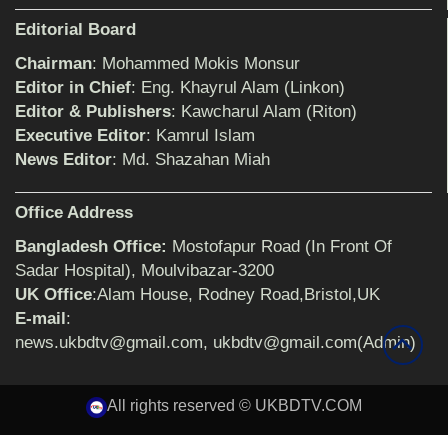
শিক্ষিকার ওপর হামলাকারীদের গ্রেফতারের দাবিতে
Editorial Board
মানববন্ধন অনুষ্ঠিত
Chairman
: Mohammed Mokis Monsur
Editor in Chief
: Eng. Khayrul Alam (Linkon)
Editor & Publishers
: Kawcharul Alam (Riton)
বিমানের সিলেট-ম্যানচেস্টার সরাসরি ফ্লাইট চালু হচ্ছে
সোমবার
Executive Editor
: Kamrul Islam
News Editor
: Md. Shazahan Miah
ঠাকুরগাঁওয়ে শিশু ধর্ষকের যাবজ্জীবন কারাদণ্ড
Office Address
Bangladesh Office:
Mostofapur Road (In Front Of
Sadar Hospital), Moulvibazar-3200
UK Office
:Alam House, Rodney Road,Bristol,UK
সেনাবাহিনীর পক্ষ থেকে ক্রীড়া সামগ্রী ও আর্থিক
সহায়তা প্রদান অনুষ্ঠিত
E-mail
:
news.ukbdtv@gmail.com, ukbdtv@gmail.com(Admin)
৩২ বছরের শিক্ষকতা জীবন থেকে অবসরে প্রধান
All rights reserved © UKBDTV.COM
শিক্ষক জহির আলী