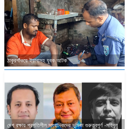
ঠাকুরগাঁওয়ে ইয়াবাসহ যুবক আটক
দেশ রক্ষায় প্রগতিশীল সাংবাদিকদের ভুমিকা গুরুত্বপূর্ণ -মহিবুল