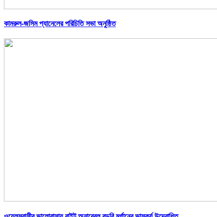
কামরুল-জসিম প্যানেলের পরিচিতি সভা অনুষ্ঠিত
ওয়েলসবাসীর ভালোবাসায় রাইট অনারেবল রডরি মর্গানের ভাস্কর্য উদ্বোধিত