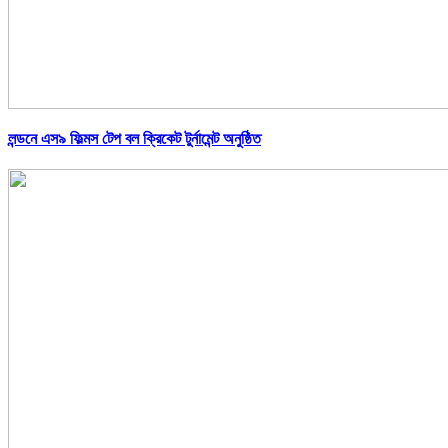
লন্ডনে এস৯ ফিল্মস টেপ বল ক্রিকেট টুর্নামেন্ট অনুষ্ঠিত