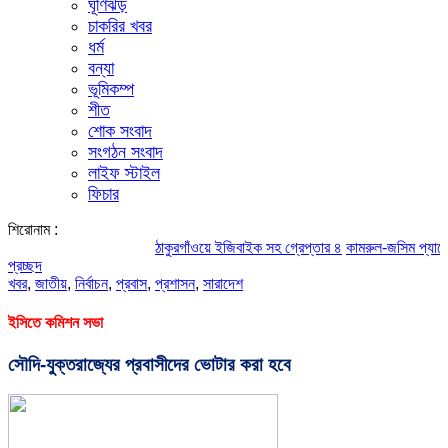
ঘূর্ণিঝড়
চাকরির খবর
ধর্ম
বন্যা
ভূমিকম্প
শীত
শোক সংবাদ
সংগঠন সংবাদ
লাইফ স্টাইল
ফিচার
শিরোনাম :
ঠাকুরগাঁওয়ে ইজিবাইক সহ গ্রেপ্তার ৪
কামরুল-জসিম প্যানেলের পরিচ
প্রচ্ছদ
খবর
,
জাতীয়
,
নির্বাচন
,
প্রবাস
,
প্রশাসন
,
সারাদেশ
ইসিতে কমিশন সভা
সৌদি-যুক্তরাজ্যের প্রবাসীদের ভোটার করা হবে