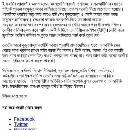
ইসি সচিব জাহাংগীর আলম বলেন, বাংলাদেশি প্রবাসী নাগরিকদের এনআইডি কররার যে
পাইলট প্রকল্প সংযুক্ত আরব আমিরাতে চলছে, তার অগ্রগতি নিয়ে আলোচনা হয়েছে।
পরবর্তীতে পররাষ্ট্র মন্ত্রণালয় আরও দুটি দেশ যুক্তরাজ্য ও সৌদি আরবে কাজ শুরুর
অনুরোধ জানিয়েছে। সেগুলো কাজের অগ্রগতি নিয়ে আলোচনা হয়েছে।
সংযুক্ত আরব আমিরাতের পর এবার যুক্তরাজ্য ও সৌদি আরবে প্রবাসী বাংলাদেশিদের
ভোটার তালিকাভূক্ত করে স্মার্ট এনআইডি দিতে চায় নির্বাচন কমিশন (ইসি)।চলতি বছর
জুলাইয়ে বর্তমান কমিশন সংযুক্ত আরব আমিরাতে স্মার্ট কার্ড তুলে দেয়।
ভোটের আগে যুক্তরাজ্য ওসৌদি আরবে প্রবাসী বাংলাদেশিদের হাতে এনআইডি সেবা
দেয়ার আশা প্রকাশ রাখেন সচিব জাহাংগীর আলম। তিনি বলেন, আমরা এটা শুরু করেছি।
কবে পাবে না (দুই দেশে টিম) যাওয়া পযন্ত বলা যাচ্ছে না। তবে আশা করি, আমরা জাতীয়
সংসদ নির্বাচনের আগে করতে পারবো।
তিনি জানান, কর্মকর্তা নিয়োগ নীতিমালা, প্যানেল প্রস্তুত নির্দেশিকা, ভোটগ্রহণ
কর্মকর্তাদের প্রশিক্ষণ সূচি ও ভোটের সময় মাঠ কর্মকর্তাদের আপ্যায়ন ভাতা নিয়ে
আলোচনা হয়েছে। এ সময় ইসির অতিক্তি সচিব অশোক কুমার দেবনাথ ও এনআইডি
উইং মহাপরিচালক একেএম হুমায়ুন কবীর উপস্থিত ছিলেন।
নিউজ /এমএসএম
দয়া করে খবরটি শেয়ার করুন
Facebook
Twitter
Messenger