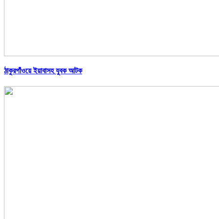
ঠাকুরগাঁওয়ে ইয়াবাসহ যুবক আটক