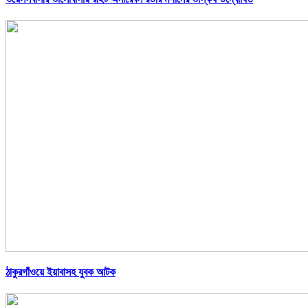
ঠাকুরগাঁওয়ে ইয়াবাসহ যুবক আটক