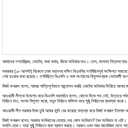
আমাদের গণতান্ত্রিক, ভোটের, কথা বলার, বাঁচার অধিকার দাও। তেল, ডালসহ নিত্যপণ্য
শুক্রবার (১৮ আগস্ট) বিকেলে ঢাকা মহানগর দক্ষিণ বিএনপির গণমিছিলপূর্ব সংক্ষিপ্ত সমাবে
শেষ হওয়ার কথা রয়েছে। গণমিছিলে বিএনপি ও অঙ্গ সংগঠনের বিপুলসংখ্যক নেতাকর্মী অ
মির্জা ফখরুল বলেন, আমরা শান্তিপূর্ণভাবে আন্দোলন করছি ভোটের অধিকার ফিরিয়ে আনার 
আওয়ামী লীগকে উদ্দেশ্য করে বিএনপি মহাসচিব বলেন, কোনো দিকে পথ নেই, উত্তরে পর্ব
নির্বাচন দাও, সংসদ বিলুপ্ত করো, নতুন নির্বাচন কমিশন করে সুষ্ঠু নির্বাচনের ব্যবস্থা করো।
আওয়ামী লীগ সরকার টাকা চুরি আবার ফন্দি বের করেছে মন্তব্য করে মির্জা ফখরুল ইসলা
মির্জা ফখরুল বলেন, সরকার সংবিধানের দোহায় দেয় কোন সংবিধান? বৈধ সংবিধান না এট
শুনানি হোক। তারা সুষ্ঠু নির্বাচনে বাধা প্রদান করছে। নয়জন এখন আর আমেরিকা যেতে প