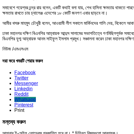
সমাবেশে গয়েশ্বর চন্দ্র রায় বলেন, একটি কথাই বলা যায়, শেখ হাসিনা ক্ষমতায় থাকত
ক্ষমতায় রাখতে চায় চ্যালেঞ্জ এদেশের ১৮ কোটি জনগণ এবার ছাড়বে না।
আমীর খসরু মাহমুদ চৌধুরী বলেন, আওয়ামী লীগ সকালে মার্কিনদের গালি দেয়, বিকেলে আবার 
ঢাকা মহানগর দক্ষিণ বিএনপির আহ্বায়ক আব্দুস সালামের সভাপতিত্বে গণমিছিলপূর্বক সমাবে
বিএনপির যুগ্ম আহ্বায়ক আনম সাইফুল ইসলাম প্রমুখ। সঞ্চালনা করেন ঢাকা মহানগর দক্ষ
নিউজ /এমএসএম
দয়া করে খবরটি শেয়ার করুন
Facebook
Twitter
Messenger
Linkedin
Reddit
Whatsapp
Pinterest
Print
মন্তব্য করুন
আপনার ই-মেইল এ্যাড্রেস প্রকাশিত হবে না।
*
চিহ্নিত বিষয়গুলো আবশ্যক।