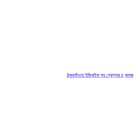
ঠাকুরগাঁওয়ে ইজিবাইক সহ গ্রেপ্তার ৪
কামরুল-জসিম প