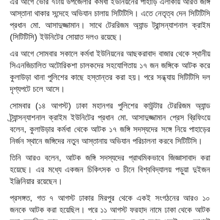
এর আগে ভোর ৭টায় উপজেলার কর্মধা ইউনিয়নের পাহাড়ি এলাকায় আরও জ‌ঙ্গি
আস্তানা থাকার সন্দেহে অভিযান চালায় সিটিটিসি। এতে নেতৃত্ব দেন সিটিটিসি
প্রধান মো. আসাদুজ্জামান। সাথে টেররিজম অ্যান্ড ট্রান্সন্যাশনাল ক্রাইম
(সিটিটিসি) ইউনিটের সোয়াত দলও রয়েছে।
এর আগে সোমবার সকালে কর্মধা ইউনিয়নের আছকরাবাদ বাজার থেকে স্থানীয়
সিএনজিচালিত অটোরিকশা চালকদের সহযোগিতায় ১৭ জন জঙ্গিকে আটক করে
কুলাউড়া থানা পুলিশের কাছে হস্তান্তর করা হয়। পরে সন্ধ্যায় সিটিটিসি দল
দৃশ্যপটে চলে আসে।
সোমবার (১৪ আগস্ট) ঢাকা মহানগর পুলিশের কাউন্টার টেররিজম অ্যান্ড
ট্র্যান্সন্যাশনাল ক্রাইম ইউনিটের প্রধান মো. আসাদুজ্জামান প্রেস ব্রিফিংয়ে
বলেন, কুলাউড়ার কর্মধা থেকে আটক ১৭ জঙ্গি সদস্যদের সঙ্গে নিয়ে পাহাড়ের
নির্জন স্থানে জঙ্গিদের নতুন আস্তানায় অভিযান পরিচালনা করবে সিটিটিসি।
তিনি আরও বলেন, আটক জঙ্গি সদস্যদের প্রাথমিকভাবে জিজ্ঞাসাবাদ করা
হয়েছে। এর মধ্যে একজন চিকিৎসক ও চীনে বিশ্ববিদ্যালয় পড়ুয়া দুইজন
ইঞ্জিনিয়ার রয়েছেন।
প্রসঙ্গত, গত ৭ আগস্ট ঢাকার মিরপুর থেকে একই সংগঠনের আরও ১০
জনকে আটক করা হয়েছিল। পরে ১১ আগস্ট ফরহাদ নামে ঢাকা থেকে আটক