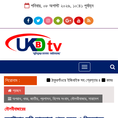
শনিবার, ০৮ অগাস্ট ২০২৬, ১০:৪১ পূর্বাহ্ন
Toggle
navigation
শিরোনাম :
ঠাকুরগাঁওয়ে ইজিবাইক সহ গ্রেপ্তার ৪
কামরুল-জসিম প
প্রচ্ছদ
অপরাধ
,
খবর
,
জাতীয়
,
প্রশাসন
,
বিশেষ সংবাদ
,
মৌলভীবাজার
,
সারাদেশ
মৌলবীবাজারের