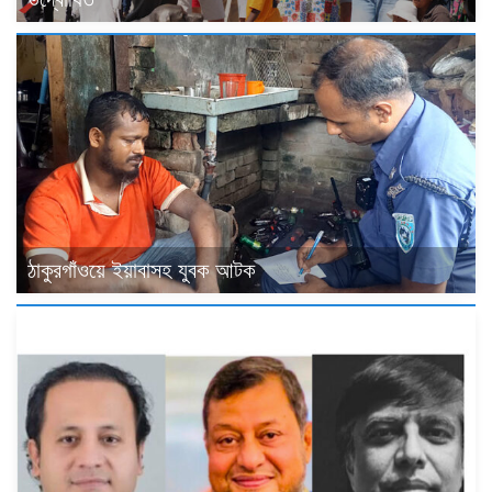
ঠাকুরগাঁওয়ে ইয়াবাসহ যুবক আটক