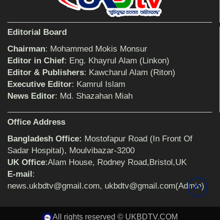
শিক্ষিকার ওপর হামলাকারীদের গ্রেফতারের দাবিতে
Editorial Board
মানববন্ধন অনুষ্ঠিত
Chairman
: Mohammed Mokis Monsur
Editor in Chief
: Eng. Khayrul Alam (Linkon)
Editor & Publishers
: Kawcharul Alam (Riton)
বিমানের সিলেট-ম্যানচেস্টার সরাসরি ফ্লাইট চালু হচ্ছে
সোমবার
Executive Editor
: Kamrul Islam
News Editor
: Md. Shazahan Miah
ঠাকুরগাঁওয়ে শিশু ধর্ষকের যাবজ্জীবন কারাদণ্ড
Office Address
Bangladesh Office:
Mostofapur Road (In Front Of
Sadar Hospital), Moulvibazar-3200
UK Office
:Alam House, Rodney Road,Bristol,UK
সেনাবাহিনীর পক্ষ থেকে ক্রীড়া সামগ্রী ও আর্থিক
সহায়তা প্রদান অনুষ্ঠিত
E-mail
:
news.ukbdtv@gmail.com, ukbdtv@gmail.com(Admin)
৩২ বছরের শিক্ষকতা জীবন থেকে অবসরে প্রধান
All rights reserved © UKBDTV.COM
শিক্ষক জহির আলী