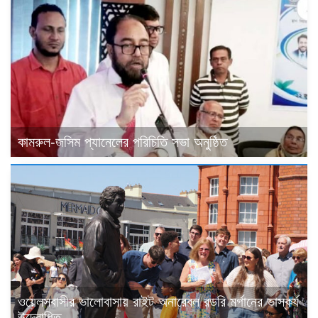
কামরুল-জসিম প্যানেলের পরিচিতি সভা অনুষ্ঠিত
ওয়েলসবাসীর ভালোবাসায় রাইট অনারেবল রডরি মর্গানের ভাস্কর্য
উদ্বোধিত