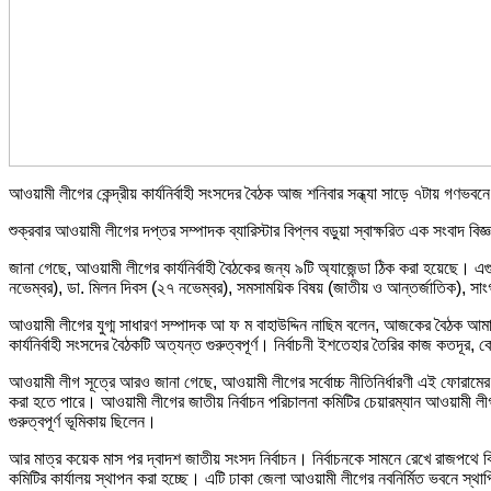
আওয়ামী লীগের কেন্দ্রীয় কার্যনির্বাহী সংসদের বৈঠক আজ শনিবার সন্ধ্যা সাড়ে ৭টায় গণভব
শুক্রবার আওয়ামী লীগের দপ্তর সম্পাদক ব্যারিস্টার বিপ্লব বড়ুয়া স্বাক্ষরিত এক সংবাদ 
জানা গেছে, আওয়ামী লীগের কার্যনির্বাহী বৈঠকের জন্য ৯টি অ্যাজেন্ডা ঠিক করা হয়েছে।
নভেম্বর), ডা. মিলন দিবস (২৭ নভেম্বর), সমসাময়িক বিষয় (জাতীয় ও আন্তর্জাতিক), সাংগঠ
আওয়ামী লীগের যুগ্ম সাধারণ সম্পাদক আ ফ ম বাহাউদ্দিন নাছিম বলেন, আজকের বৈঠক আম
কার্যনির্বাহী সংসদের বৈঠকটি অত্যন্ত গুরুত্বপূর্ণ। নির্বাচনী ইশতেহার তৈরির কাজ 
আওয়ামী লীগ সূত্রে আরও জানা গেছে, আওয়ামী লীগের সর্বোচ্চ নীতিনির্ধারণী এই ফোরামের ব
করা হতে পারে। আওয়ামী লীগের জাতীয় নির্বাচন পরিচালনা কমিটির চেয়ারম্যান আওয়ামী ল
গুরুত্বপূর্ণ ভূমিকায় ছিলেন।
আর মাত্র কয়েক মাস পর দ্বাদশ জাতীয় সংসদ নির্বাচন। নির্বাচনকে সামনে রেখে রাজপথে ব
কমিটির কার্যালয় স্থাপন করা হচ্ছে। এটি ঢাকা জেলা আওয়ামী লীগের নবনির্মিত ভবনে স্