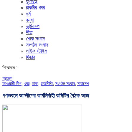
ঘূর্ণিঝড়
চাকরির খবর
ধর্ম
বন্যা
ভূমিকম্প
শীত
শোক সংবাদ
সংগঠন সংবাদ
লাইফ স্টাইল
ফিচার
শিরোনাম :
প্রচ্ছদ
আওয়ামী লীগ
,
খবর
,
ঢাকা
,
রাজনীতি
,
সংগঠন সংবাদ
,
সারাদেশ
গণভবনে আ’লীগের কার্যনির্বাহী কমিটির বৈঠক আজ