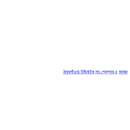
ঠাকুরগাঁওয়ে ইজিবাইক সহ গ্রেপ্তার ৪
কামরুল-জসিম প্