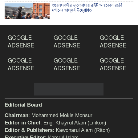
ওয়েলসবাসীর ভালোবাসায় রাইট অনারেবল রডরি
মর্গানের ভাস্কর্য উদ্বোধিত
ঠাকুরগাঁওয়ে ইয়াবাসহ যুবক আটক
GOOGLE
GOOGLE
GOOGLE
ADSENSE
ADSENSE
ADSENSE
GOOGLE
GOOGLE
GOOGLE
দেশ রক্ষায় প্রগতিশীল সাংবাদিকদের ভুমিকা গুরুত্বপূর্ণ
-মহিবুল হাসান চৌধুরী
ADSENSE
ADSENSE
ADSENSE
আহলে সুন্নাত এর কার্যক্রম বাস্তবায়নের আহ্বান
Editorial Board
Chairman
: Mohammed Mokis Monsur
শিক্ষিকার ওপর হামলাকারীদের গ্রেফতারের দাবিতে
Editor in Chief
: Eng. Khayrul Alam (Linkon)
মানববন্ধন অনুষ্ঠিত
Editor & Publishers
: Kawcharul Alam (Riton)
Executive Editor
: Kamrul Islam