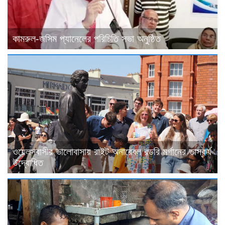
কামরুল-জসিম প্যানেলের পরিচিতি সভা অনুষ্ঠিত
ওয়েলসবাসীর ভালোবাসায় রাইট অনারেবল রডরি মর্গানের ভাস্কর্য
উদ্বোধিত