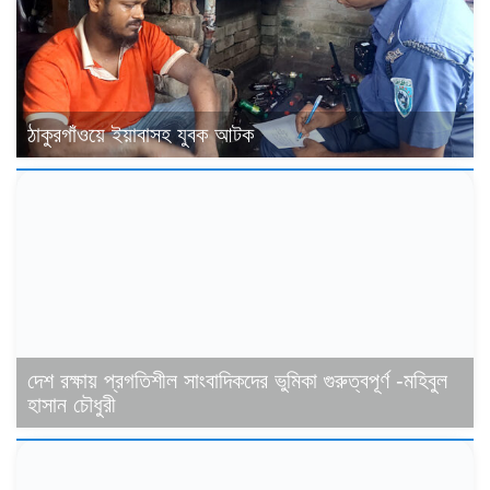
ঠাকুরগাঁওয়ে ইয়াবাসহ যুবক আটক
দেশ রক্ষায় প্রগতিশীল সাংবাদিকদের ভুমিকা গুরুত্বপূর্ণ -মহিবুল
হাসান চৌধুরী