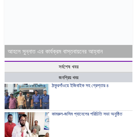
আহলে সুন্নাত এর কার্যক্রম বাস্তবায়নের আহ্বান
সর্বশেষ খবর
জনপ্রিয় খবর
ঠাকুরগাঁওয়ে ইজিবাইক সহ গ্রেপ্তার ৪
কামরুল-জসিম প্যানেলের পরিচিতি সভা অনুষ্ঠিত