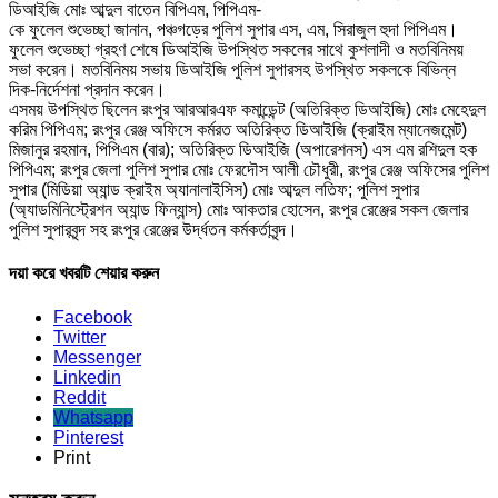
ডিআইজি মোঃ আব্দুল বাতেন বিপিএম, পিপিএম-
কে ফুলেল শুভেচ্ছা জানান, পঞ্চগড়ের পুলিশ সুপার এস, এম, সিরাজুল হুদা পিপিএম।
ফুলেল শুভেচ্ছা গ্রহণ শেষে ডিআইজি উপস্থিত সকলের সাথে কুশলাদী ও মতবিনিময়
সভা করেন। মতবিনিময় সভায় ডিআইজি পুলিশ সুপারসহ উপস্থিত সকলকে বিভিন্ন
দিক-নির্দেশনা প্রদান করেন।
এসময় উপস্থিত ছিলেন রংপুর আরআরএফ কমান্ডেন্ট (অতিরিক্ত ডিআইজি) মোঃ মেহেদুল
করিম পিপিএম; রংপুর রেঞ্জ অফিসে কর্মরত অতিরিক্ত ডিআইজি (ক্রাইম ম্যানেজমেন্ট)
মিজানুর রহমান, পিপিএম (বার); অতিরিক্ত ডিআইজি (অপারেশনস্) এস এম রশিদুল হক
পিপিএম; রংপুর জেলা পুলিশ সুপার মোঃ ফেরদৌস আলী চৌধুরী, রংপুর রেঞ্জ অফিসের পুলিশ
সুপার (মিডিয়া অ্যান্ড ক্রাইম অ্যানালাইসিস) মোঃ আব্দুল লতিফ; পুলিশ সুপার
(অ্যাডমিনিস্ট্রেশন অ্যান্ড ফিন্যান্স) মোঃ আকতার হোসেন, রংপুর রেঞ্জের সকল জেলার
পুলিশ সুপারবৃন্দ সহ রংপুর রেঞ্জের উর্দ্ধতন কর্মকর্তাবৃন্দ।
দয়া করে খবরটি শেয়ার করুন
Facebook
Twitter
Messenger
Linkedin
Reddit
Whatsapp
Pinterest
Print