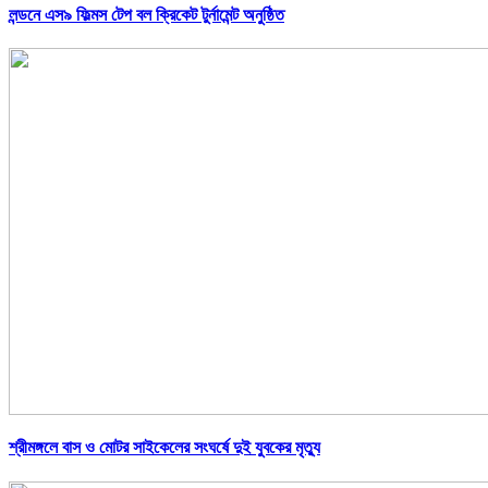
লন্ডনে এস৯ ফিল্মস টেপ বল ক্রিকেট টুর্নামেন্ট অনুষ্ঠিত
শ্রীমঙ্গলে বাস ও মোটর সাইকেলের সংঘর্ষে দুই যুবকের মৃত্যু