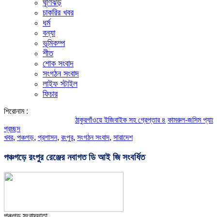
ঘূর্ণিঝড়
চাকরির খবর
ধর্ম
বন্যা
ভূমিকম্প
শীত
শোক সংবাদ
সংগঠন সংবাদ
লাইফ স্টাইল
ফিচার
শিরোনাম :
ঠাকুরগাঁওয়ে ইজিবাইক সহ গ্রেপ্তার ৪
কামরুল-জসিম প্যানেলের পরিচ
প্রচ্ছদ
খবর
,
পঞ্চগড়
,
প্রশাসন
,
রংপুর
,
সংগঠন সংবাদ
,
সারাদেশ
পঞ্চগড়ে রংপুর রেঞ্জের নবাগত ডি আই জি সংবর্ধিত
পঞ্চগড় সংবাদদাতা