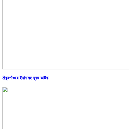
ঠাকুরগাঁওয়ে ইয়াবাসহ যুবক আটক