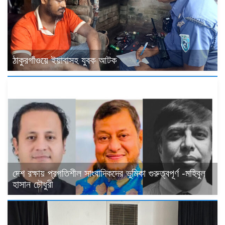
ঠাকুরগাঁওয়ে ইয়াবাসহ যুবক আটক
দেশ রক্ষায় প্রগতিশীল সাংবাদিকদের ভুমিকা গুরুত্বপূর্ণ -মহিবুল
হাসান চৌধুরী