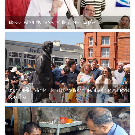
কামরুল-জসিম প্যানেলের পরিচিতি সভা অনুষ্ঠিত
ওয়েলসবাসীর ভালোবাসায় রাইট অনারেবল রডরি মর্গানের ভাস্কর্য
উদ্বোধিত