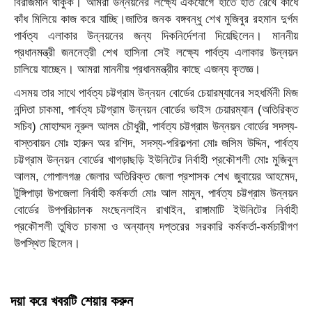
বিরাজমান থাকুক। আমরা উন্নয়নের লক্ষ্যে একযোগে হাতে হাত রেখে কাঁধে
কাঁধ মিলিয়ে কাজ করে যাচ্ছি।জাতির জনক বঙ্গবন্ধু শেখ মুজিবুর রহমান দুর্গম
পার্বত্য এলাকার উন্নয়নের জন্য দিকনির্দেশনা দিয়েছিলেন। মাননীয়
প্রধানমন্ত্রী জননেত্রী শেখ হাসিনা সেই লক্ষ্যে পার্বত্য এলাকার উন্নয়ন
চালিয়ে যাচ্ছেন। আমরা মাননীয় প্রধানমন্ত্রীর কাছে এজন্য কৃতজ্ঞ।
এসময় তার সাথে পার্বত্য চট্টগ্রাম উন্নয়ন বোর্ডের চেয়ারম্যানের সহধর্মিনী মিজ
নন্দিতা চাকমা, পার্বত্য চট্টগ্রাম উন্নয়ন বোর্ডের ভাইস চেয়ারম্যান (অতিরিক্ত
সচিব) মোহাম্মদ নূরুল আলম চৌধুরী, পার্বত্য চট্টগ্রাম উন্নয়ন বোর্ডের সদস্য-
বাস্তবায়ন মোঃ হারুন অর রশিদ, সদস্য-পরিকল্পনা মোঃ জসিম উদ্দিন, পার্বত্য
চট্টগ্রাম উন্নয়ন বোর্ডের খাগড়াছড়ি ইউনিটের নির্বাহী প্রকৌশলী মোঃ মুজিবুল
আলম, গোপালগঞ্জ জেলার অতিরিক্ত জেলা প্রশাসক শেখ জুবায়ের আহমেদ,
টুঙ্গিপাড়া উপজেলা নির্বাহী কর্মকর্তা মোঃ আল মামুন, পার্বত্য চট্টগ্রাম উন্নয়ন
বোর্ডের উপপরিচালক মংছেনলাইন রাখাইন, রাঙ্গামাটি ইউনিটের নির্বাহী
প্রকৌশলী তুষিত চাকমা ও অন্যান্য দপ্তরের সরকারি কর্মকর্তা-কর্মচারীগণ
উপস্থিত ছিলেন।
দয়া করে খবরটি শেয়ার করুন