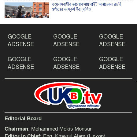
ওয়েলসবাসীর ভালোবাসায় রাইট অনারেবল রডরি
মর্গানের ভাস্কর্য উদ্বোধিত
ঠাকুরগাঁওয়ে ইয়াবাসহ যুবক আটক
GOOGLE
GOOGLE
GOOGLE
ADSENSE
ADSENSE
ADSENSE
GOOGLE
GOOGLE
GOOGLE
দেশ রক্ষায় প্রগতিশীল সাংবাদিকদের ভুমিকা গুরুত্বপূর্ণ
-মহিবুল হাসান চৌধুরী
ADSENSE
ADSENSE
ADSENSE
আহলে সুন্নাত এর কার্যক্রম বাস্তবায়নের আহ্বান
শিক্ষিকার ওপর হামলাকারীদের গ্রেফতারের দাবিতে
Editorial Board
মানববন্ধন অনুষ্ঠিত
Chairman
: Mohammed Mokis Monsur
Editor in Chief
: Eng. Khayrul Alam (Linkon)