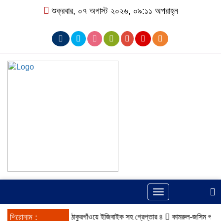
শুক্রবার, ০৭ অগাস্ট ২০২৬, ০৯:১১ অপরাহ্ন
Toggle
navigation
শিরোনাম :
ঠাকুরগাঁওয়ে ইজিবাইক সহ গ্রেপ্তার ৪
কামরুল-জসিম প্যানেলের পরি