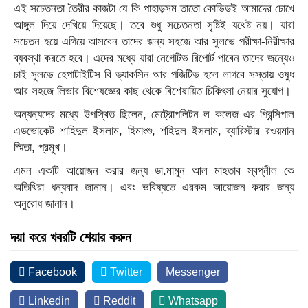
এই সচেতনতা তৈরীর কাজটা যে কি পাহাড়সম তাতো কোভিডই আমাদের চোখে
আঙ্গুল দিয়ে দেখিয়ে দিয়েছে। তবে শুধু সচেতনতা সৃষ্টিই যথেষ্ট নয়। যারা
সচেতন হয়ে এগিয়ে আসবেন তাদের জন্য সহজে আর সুলভে পরীক্ষা-নিরীক্ষার
ব্যবস্থা করতে হবে। এদের মধ্যে যারা নেগেটিভ রিপোর্ট পাবেন তাদের জন্যেও
চাই সুলভে হেপাটাইটিস বি ভ্যাকসিন আর পজিটিভ হলে লাগবে সস্তায় ওষুধ
আর সহজে লিভার বিশেষজ্ঞের কাছ থেকে বিশেষায়িত চিকিৎসা নেয়ার সুযোগ।
অন্যন্যদের মধ্যে উপস্থিত ছিলেন, মেট্রোপলিটন ল কলেজ এর প্রিন্সিপাল
এডভোকেট শাহিদুল ইসলাম, হিমাংশু, শহিদুল ইসলাম, ব্যারিস্টার রওয়মান
স্মিতা, প্রমুখ।
এমন একটি আয়োজন করার জন্য ডা.মামুন আল মাহতাব স্বপ্নীল কে
অতিথিরা ধন্যবাদ জানান। এবং ভবিষ্যতে এরকম আয়োজন করার জন্য
অনুরোধ জানান।
দয়া করে খবরটি শেয়ার করুন
Facebook
Twitter
Messenger
Linkedin
Reddit
Whatsapp