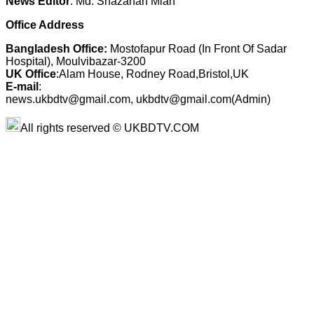
News Editor
: Md. Shazahan Miah
Office Address
Bangladesh Office:
Mostofapur Road (In Front Of Sadar
Hospital), Moulvibazar-3200
UK Office
:Alam House, Rodney Road,Bristol,UK
E-mail
:
news.ukbdtv@gmail.com, ukbdtv@gmail.com(Admin)
All rights reserved © UKBDTV.COM