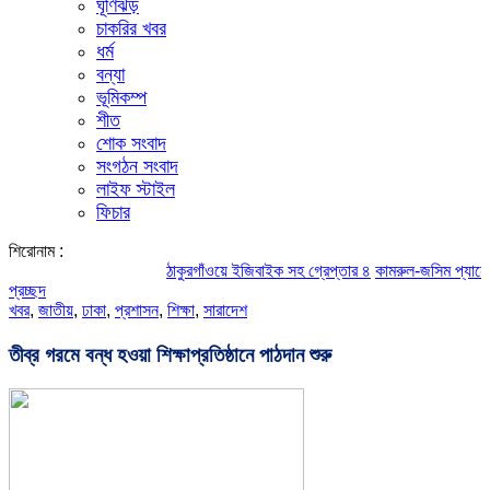
ঘূর্ণিঝড়
চাকরির খবর
ধর্ম
বন্যা
ভূমিকম্প
শীত
শোক সংবাদ
সংগঠন সংবাদ
লাইফ স্টাইল
ফিচার
শিরোনাম :
ঠাকুরগাঁওয়ে ইজিবাইক সহ গ্রেপ্তার ৪
কামরুল-জসিম প্যানেলের পরিচ
প্রচ্ছদ
খবর
,
জাতীয়
,
ঢাকা
,
প্রশাসন
,
শিক্ষা
,
সারাদেশ
তীব্র গরমে বন্ধ হওয়া শিক্ষাপ্রতিষ্ঠানে পাঠদান শুরু