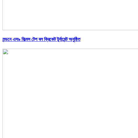
লন্ডনে এস৯ ফিল্মস টেপ বল ক্রিকেট টুর্নামেন্ট অনুষ্ঠিত