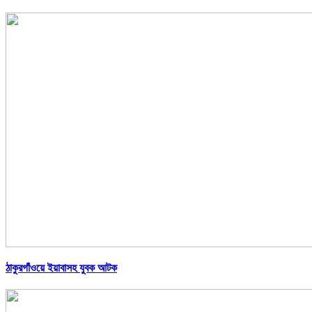
ঠাকুরগাঁওয়ে ইয়াবাসহ যুবক আটক