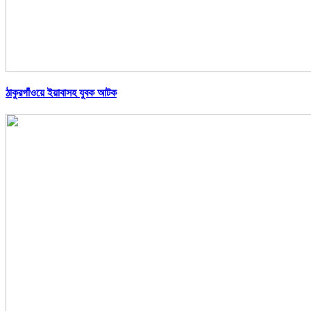
ঠাকুরগাঁওয়ে ইয়াবাসহ যুবক আটক