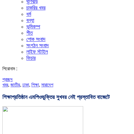
ঘূর্ণিঝড়
চাকরির খবর
ধর্ম
বন্যা
ভূমিকম্প
শীত
শোক সংবাদ
সংগঠন সংবাদ
লাইফ স্টাইল
ফিচার
শিরোনাম :
প্রচ্ছদ
খবর
,
জাতীয়
,
ঢাকা
,
শিক্ষা
,
সারাদেশ
শিক্ষাপ্রতিষ্ঠান এমপিওভুক্তির সুখবর নেই প্রস্তাবিত বাজেটে