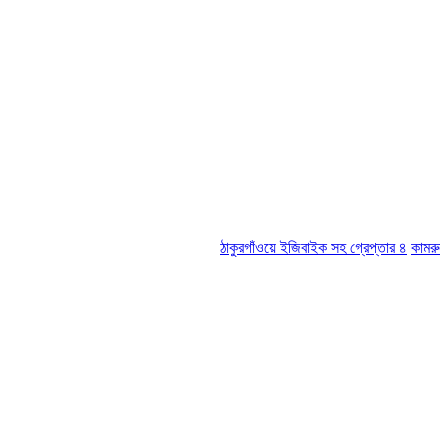
ঠাকুরগাঁওয়ে ইজিবাইক সহ গ্রেপ্তার ৪
কামরুল-জসিম প