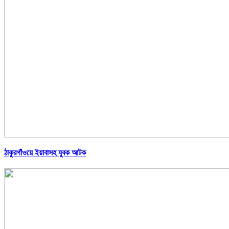
ঠাকুরগাঁওয়ে ইয়াবাসহ যুবক আটক