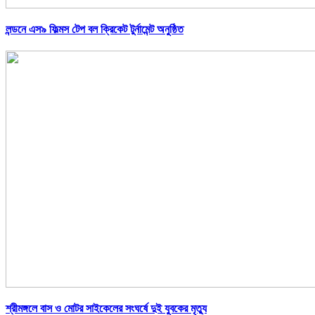
লন্ডনে এস৯ ফিল্মস টেপ বল ক্রিকেট টুর্নামেন্ট অনুষ্ঠিত
শ্রীমঙ্গলে বাস ও মোটর সাইকেলের সংঘর্ষে দুই যুবকের মৃত্যু