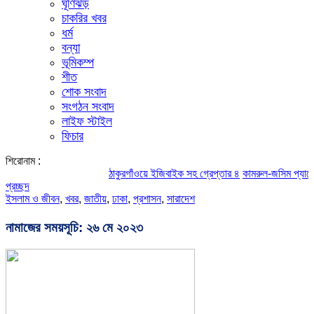
ঘূর্ণিঝড়
চাকরির খবর
ধর্ম
বন্যা
ভূমিকম্প
শীত
শোক সংবাদ
সংগঠন সংবাদ
লাইফ স্টাইল
ফিচার
শিরোনাম :
ঠাকুরগাঁওয়ে ইজিবাইক সহ গ্রেপ্তার ৪
কামরুল-জসিম প্যানেলের পরিচ
প্রচ্ছদ
ইসলাম ও জীবন
,
খবর
,
জাতীয়
,
ঢাকা
,
প্রশাসন
,
সারাদেশ
নামাজের সময়সূচি: ২৬ মে ২০২৩