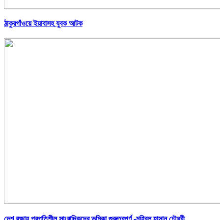
ঠাকুরগাঁওয়ে ইয়াবাসহ যুবক আটক
দেশ রক্ষায় প্রগতিশীল সাংবাদিকদের ভুমিকা গুরুত্বপূর্ণ -মহিবুল হাসান চৌধুরী