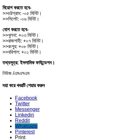
বিয়োগ করতে হবে-
>>চট্টগ্রাম: -০৫ মিনিট।
>>সিলেট: -০৬ মিনিট।
যোগ করতে হবে-
>>খুলনা: +০৩ মিনিট।
>>রাজশাহী: +০৭ মিনিট।
>>রংপুর: +০৮ মিনিট।
>>বরিশাল: +০১ মিনিট।
তথ্যসূত্র: ইসলামিক ফাউন্ডেশন।
নিউজ /এমএসএম
দয়া করে খবরটি শেয়ার করুন
Facebook
Twitter
Messenger
Linkedin
Reddit
Whatsapp
Pinterest
Print