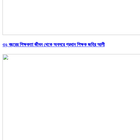
৩২ বছরের শিক্ষকতা জীবন থেকে অবসরে প্রধান শিক্ষক জহির আলী