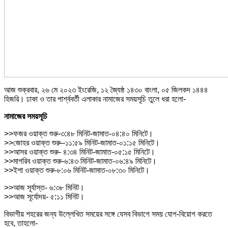
আজ শুক্রবার, ২৬ মে ২০২৩ ইংরেজি, ১২ জ্যৈষ্ঠ ১৪৩০ বাংলা, ০৫ জিলকদ ১৪৪৪
হিজরি। ঢাকা ও তার পার্শ্ববর্তী এলাকার নামাজের সময়সূচি তুলে ধরা হলো-
নামাজের সময়সূচি
>>ফজর ওয়াক্ত শুরু-৩:৪৮ মিনিট-জামাত-০৪:৪০ মিনিটে।
>>জোহর ওয়াক্ত শুরু–১১:৫৯ মিনিট-জামাত-০১:১৫ মিনিটে।
>>আসর ওয়াক্ত শুরু- ৪:৩৪ মিনিট-জামাত-০৫:১৫ মিনিটে।
>>মাগরিব ওয়াক্ত শুরু-৬:৪৩ মিনিট-জামাত-০৬:৪৯ মিনিটে।
>>ইশা ওয়াক্ত শুরু-৮:০৬ মিনিট-জামাত-০৮:৩০ মিনিটে।
>>আজ সূর্যাস্ত- ৬:৩৮ মিনিট।
>>আজ সূর্যোদয়- ৫:১১ মিনিট।
বিভাগীয় শহরের জন্য উল্লেখিত সময়ের সঙ্গে যেসব বিভাগে সময় যোগ-বিয়োগ করতে
হবে, তাহলো-