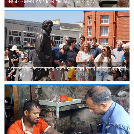
কামরুল-জসিম প্যানেলের পরিচিতি সভা অনুষ্ঠিত
ওয়েলসবাসীর ভালোবাসায় রাইট অনারেবল রডরি মর্গানের ভাস্কর্য
উদ্বোধিত