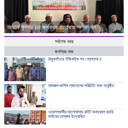
আহলে সুন্নাত এর কার্যক্রম বাস্তবায়নের আহ্বান
সর্বশেষ খবর
জনপ্রিয় খবর
ঠাকুরগাঁওয়ে ইজিবাইক সহ গ্রেপ্তার ৪
কামরুল-জসিম প্যানেলের পরিচিতি সভা অনুষ্ঠিত
ওয়েলসবাসীর ভালোবাসায় রাইট অনারেবল রডরি
মর্গানের ভাস্কর্য উদ্বোধিত