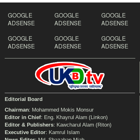
ঠাকুরগাঁওয়ে ইয়াবাসহ যুবক আটক
GOOGLE
GOOGLE
GOOGLE
ADSENSE
ADSENSE
ADSENSE
GOOGLE
GOOGLE
GOOGLE
দেশ রক্ষায় প্রগতিশীল সাংবাদিকদের ভুমিকা গুরুত্বপূর্ণ
-মহিবুল হাসান চৌধুরী
ADSENSE
ADSENSE
ADSENSE
আহলে সুন্নাত এর কার্যক্রম বাস্তবায়নের আহ্বান
শিক্ষিকার ওপর হামলাকারীদের গ্রেফতারের দাবিতে
Editorial Board
মানববন্ধন অনুষ্ঠিত
Chairman
: Mohammed Mokis Monsur
Editor in Chief
: Eng. Khayrul Alam (Linkon)
Editor & Publishers
: Kawcharul Alam (Riton)
বিমানের সিলেট-ম্যানচেস্টার সরাসরি ফ্লাইট চালু হচ্ছে
সোমবার
Executive Editor
: Kamrul Islam
News Editor
: Md. Shazahan Miah