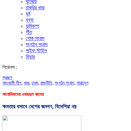
ঘূর্ণিঝড়
চাকরির খবর
ধর্ম
বন্যা
ভূমিকম্প
শীত
শোক সংবাদ
সংগঠন সংবাদ
লাইফ স্টাইল
ফিচার
শিরোনাম :
প্রচ্ছদ
আওয়ামী লীগ
,
খবর
,
ঢাকা
,
রাজনীতি
,
সংগঠন সংবাদ
,
সারাদেশ
সাংবাদিকদের ওবায়দুল কাদের
ক্ষমতায় বসাবে দেশের জনগণ, বিদেশিরা নয়