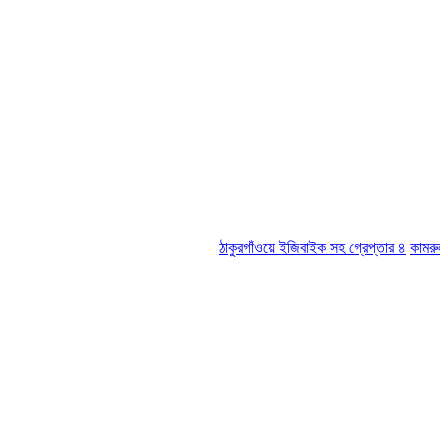
ঠাকুরগাঁওয়ে ইজিবাইক সহ গ্রেপ্তার ৪
কামরুল-জসিম প