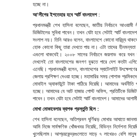
হচ্ছে না।
আ’লীগের ইশতেহার হবে স্মার্ট বাংলাদেশ
:
প্রধানমন্ত্রী শেখ হাসিনা বলেছেন, জাতীয় নির্বাচনে আওয়ামী
ডিজিটালের সুবিধা পাবেন। তখন যেটা হবে সেটাই স্মার্ট বাংলাদে
সংলাপ নয়। তিনি আরও বলেন, বাংলাদেশে কোনো দারিদ্র্য থাক
হোক কোনো কিছু তারা দেখতে পায় না। এটা তাদের হীনমন্যতা।
এগুলো থাকবেই। ২০০৮ সালের নির্বাচনে জয়লাভ করে যখন 
দেখলেই তো বাংলাদেশের জনগণ বুঝতে পারে দেশ কতটা এগিয়
এনেছি। প্রধানমন্ত্রী বলেন, বাংলাদেশের স্যাটেলাইট উৎক্ষেপণ
জেলায় প্রশিক্ষণ দেওয়া হচ্ছে। মহামারির সময় পোশাক শ্রমিক
মোবাইল অ্যাকাউন্টে টাকা পাঠিয়ে দিয়েছি। আমাদের অর্থনীতি
হচ্ছে। আমাদের যে আট হাজার পোস্ট অফিস, প্রতিটিকে ডিজিটা
পাবেন। তখন যেটা হবে সেটাই স্মার্ট বাংলাদেশ। আমাদের আগামী
মোখা মোকাবেলায় ব্যাপক প্রস্তুতি ছিল :
শেখ হাসিনা বলেছেন, অতিপ্রবল ঘূর্ণিঝড় মোখার আঘাতে জানমালে
আমি নিজে সার্বক্ষণিক খোঁজখবর নিয়েছি, বিভিন্ন নির্দেশনা দ
খুলেছিলাম। আশ্রয়কেন্দ্রগুলোতে সাড়ে ৭ লাখেরও বেশি মানুষ আ