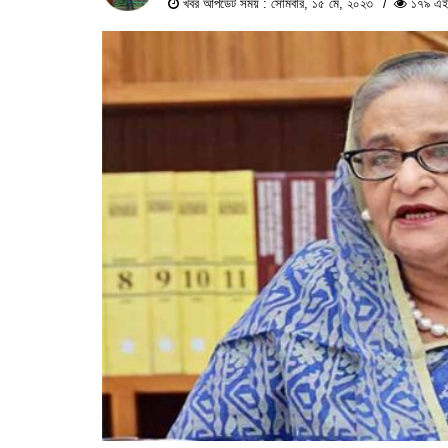
খবর আপডেট সময় : সোমবার, ১৫ মে, ২০২৩
১৭৯ এই প