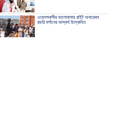
ওয়েলসবাসীর ভালোবাসায় রাইট অনারেবল
রডরি মর্গানের ভাস্কর্য উদ্বোধিত
ঠাকুরগাঁওয়ে ইয়াবাসহ যুবক আটক
দেশ রক্ষায় প্রগতিশীল সাংবাদিকদের ভুমিকা
গুরুত্বপূর্ণ -মহিবুল হাসান চৌধুরী
আহলে সুন্নাত এর কার্যক্রম বাস্তবায়নের
আহ্বান
শিক্ষিকার ওপর হামলাকারীদের গ্রেফতারের
দাবিতে মানববন্ধন অনুষ্ঠিত