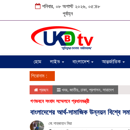
শনিবার, ০৮ অগাস্ট ২০২৬, ০৫:৪৮
পূর্বাহ্ন
হোম
লাইভ
বাংলাদেশ
আন্তর্জাতিক
শিরোনাম :
প্রচ্ছদ
খবর
,
জাতীয়
,
ঢাকা
,
প্রশাসন
,
সারাদেশ
গণভবনে সংবাদ সম্মেলনে প্রধানমন্ত্রী
বাংলাদেশের আর্থ-সামাজিক উন্নয়ন বিশ্বে সমা
মো.শাহজাহান মিয়া