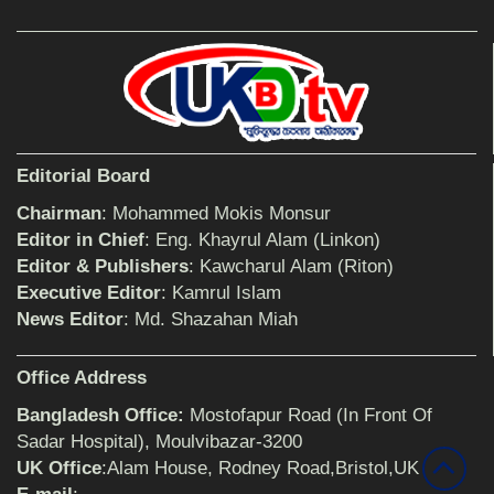
আহলে সুন্নাত এর কার্যক্রম বাস্তবায়নের আহ্বান
শিক্ষিকার ওপর হামলাকারীদের গ্রেফতারের দাবিতে
Editorial Board
মানববন্ধন অনুষ্ঠিত
Chairman
: Mohammed Mokis Monsur
Editor in Chief
: Eng. Khayrul Alam (Linkon)
Editor & Publishers
: Kawcharul Alam (Riton)
বিমানের সিলেট-ম্যানচেস্টার সরাসরি ফ্লাইট চালু হচ্ছে
সোমবার
Executive Editor
: Kamrul Islam
News Editor
: Md. Shazahan Miah
ঠাকুরগাঁওয়ে শিশু ধর্ষকের যাবজ্জীবন কারাদণ্ড
Office Address
Bangladesh Office:
Mostofapur Road (In Front Of
Sadar Hospital), Moulvibazar-3200
UK Office
:Alam House, Rodney Road,Bristol,UK
সেনাবাহিনীর পক্ষ থেকে ক্রীড়া সামগ্রী ও আর্থিক
সহায়তা প্রদান অনুষ্ঠিত