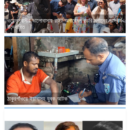
ওয়েলসবাসীর ভালোবাসায় রাইট অনারেবল রডরি মর্গানের ভাস্কর্য
উদ্বোধিত
ঠাকুরগাঁওয়ে ইয়াবাসহ যুবক আটক