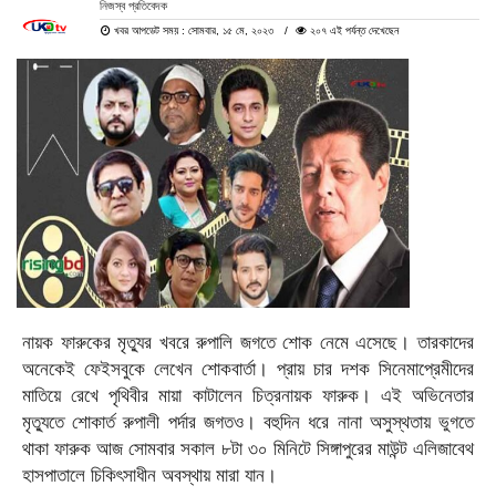
নিজস্ব প্রতিবেদক
খবর আপডেট সময় : সোমবার, ১৫ মে, ২০২৩
২০৭ এই পর্যন্ত দেখেছেন
নায়ক ফারুকের মৃত্যুর খবরে রুপালি জগতে শোক নেমে এসেছে। তারকাদের
অনেকেই ফেইসবুকে লেখেন শোকবার্তা। প্রায় চার দশক সিনেমাপ্রেমীদের
মাতিয়ে রেখে পৃথিবীর মায়া কাটালেন চিত্রনায়ক ফারুক। এই অভিনেতার
মৃত্যুতে শোকার্ত রুপালী পর্দার জগতও। বহুদিন ধরে নানা অসুস্থতায় ভুগতে
থাকা ফারুক আজ সোমবার সকাল ৮টা ৩০ মিনিটে সিঙ্গাপুরের মাউন্ট এলিজাবেথ
হাসপাতালে চিকিৎসাধীন অবস্থায় মারা যান।