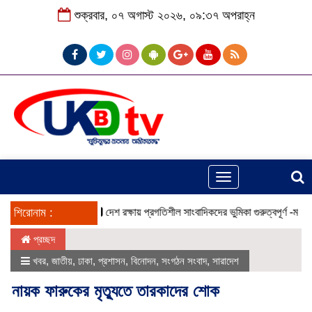
শুক্রবার, ০৭ অগাস্ট ২০২৬, ০৯:৩৭ অপরাহ্ন
Toggle
navigation
 ইয়াবাসহ যুবক আটক
শিরোনাম :
দেশ রক্ষায় প্রগতিশীল সাংবাদিকদের ভুমিকা গুরুত্বপূর্ণ -মহিবুল হাসা
প্রচ্ছদ
খবর
,
জাতীয়
,
ঢাকা
,
প্রশাসন
,
বিনোদন
,
সংগঠন সংবাদ
,
সারাদেশ
নায়ক ফারুকের মৃত্যুতে তারকাদের শোক