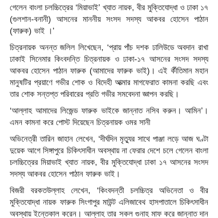
গেলেন বাংলা চলচ্চিত্রের ‘মিয়াভাই’ খ্যাত নায়ক, বীর মুক্তিযোদ্ধা ও ঢাকা ১৭
(গুলশান-বনানী) আসনের মাননীয় সংসদ সদস্য আকবর হোসেন পাঠান
(ফারুক) ভাই ।’
চিত্রনায়ক অনন্ত জলিল লিখেছেন, ‘প্রায় পাঁচ দশক ঢালিউডে অবদান রাখা
ঢাকাই সিনেমার কিংবদন্তি চিত্রনায়ক ও ঢাকা-১৭ আসনের সংসদ সদস্য
আকবর হোসেন পাঠান ফারুক (আমাদের ফারুক ভাই)। এই র্কীতিমান মহান
মানুষটির প্রয়াণে গভীর শোক ও বিদেহী আত্মার মাগফেরাত কামনা করছি এবং
তার শোক সন্তপ্ত পরিবারের প্রতি গভীর সমবেদনা জ্ঞাপন করছি।
‘আল্লাহ আমাদের লিজেন্ড ফারুক ভাইকে জান্নাত নসিব করুন। আমিন’।
এমন কামনা করে পোস্ট দিয়েছেন চিত্রনায়ক ওমর সানী
অভিনেত্রী তারিন জাহান লেখেন, ‘দীর্ঘদিন মৃত্যুর সাথে পাঞ্জা লড়ে আজ ঘণ্টা
দুয়েক আগে সিঙ্গাপুরে চিকিৎসাধীন অবস্থায় না ফেরার দেশে চলে গেলেন বাংলা
চলচ্চিত্রের মিয়াভাই খ্যাত নায়ক, বীর মুক্তিযোদ্ধা ঢাকা ১৭ আসনের সংসদ
সদস্য আকবর হোসেন পাঠান ফারুক ভাই।
বিজরী বরকতউল্লাহ লেখেন, ‘কিংবদন্তী চলচ্চিত্র অভিনেতা ও বীর
মুক্তিযোদ্ধা নায়ক ফারুক সিংগাপুর মাউন্ট এলিজাবেথ হাসপাতালে চিকিৎসাধীন
অবস্থায় ইন্তেকাল করেন। আল্লাহ তার সকল গুনাহ মাফ করে জান্নাত দান