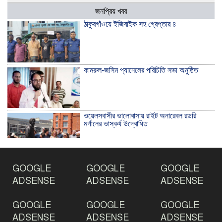
জনপ্রিয় খবর
ঠাকুরগাঁওয়ে ইজিবাইক সহ গ্রেপ্তার ৪
কামরুল-জসিম প্যানেলের পরিচিতি সভা অনুষ্ঠিত
ওয়েলসবাসীর ভালোবাসায় রাইট অনারেবল রডরি
মর্গানের ভাস্কর্য উদ্বোধিত
ঠাকুরগাঁওয়ে ইয়াবাসহ যুবক আটক
GOOGLE
GOOGLE
GOOGLE
ADSENSE
ADSENSE
ADSENSE
GOOGLE
GOOGLE
GOOGLE
দেশ রক্ষায় প্রগতিশীল সাংবাদিকদের ভুমিকা গুরুত্বপূর্ণ
-মহিবুল হাসান চৌধুরী
ADSENSE
ADSENSE
ADSENSE