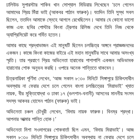
ঢালিউড সুপারস্টার শাকিব খান সোশ্যাল মিডিয়ায় লিখেছেন ‘চলে গেলেন
আমাদের প্রিয় মিঁয়া ভাই (আকবর পাঠান ফারুক)। যতদিন তিনি সুস্থ সবল
ছিলেন, ততদিন আমাকে স্নেহে আগলে রেখেছিলেন। আমার যে কোনো ভালো
কাজ এবং ছবির পোস্টার কিংবা ট্রেলার রিলিজ দেখে তিনি নিজ থেকে
অ্যাপ্রিসিয়েট করে গর্বিত হতেন।
আমার কাছে শ্রদ্ধাভাজন এই মানুষটি ছিলেন চলচ্চিত্র অঙ্গনে প্রাজ্ঞজনদের
একজন। কাজে কিংবা কাজের বাইরে এই মহান মানুষটির সাথে আমার অসংখ্য
স্মৃতি। তার প্রয়াণে প্রিয় অভিনেতা হারানোর পাশাপাশি একজন অভিভাবক
হারানোর শোক অনুভব করছি। ওপারে অনেক শান্তিতে থাকবেন।
চিত্রনায়িকা পূর্ণিমা লেখেন, ‘আজ সকাল ৮:৩০ মিনিটে সিঙ্গাপুরে চিকিৎসাধীন
অবস্থায় না ফেরার দেশে চলে গেলেন বাংলা চলচ্চিত্রের ‘মিয়াভাই’ খ্যাত
নায়ক, বীর মুক্তিযোদ্ধা ও ঢাকা ১৭ (গুলশান-বনানী) আসনের মাননীয় সংসদ
সদস্য আকবর হোসেন পাঠান (ফারুক) ভাই।
অভিনেতা চঞ্চল চৌধুরী লেখেন, ‘বিদায় নায়ক ফারুক। বিনম্র শ্রদ্ধা।
আপনার আত্মার শান্তি হোক।’
অভিনেতা মিশা সওদাগরের শোকবার্তা ছিল এমন, ‘বিদায় মিয়াভাই’। আজ
সকাল ৮:৩০ মিনিটে সিঙ্গাপুরে চিকিৎসাধীন অবস্থায় না ফেরার দেশে চলে