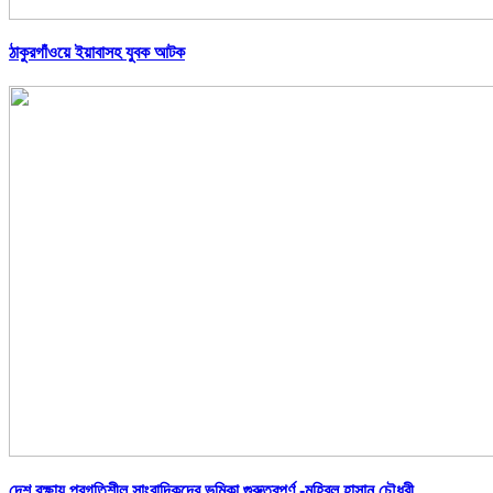
ঠাকুরগাঁওয়ে ইয়াবাসহ যুবক আটক
দেশ রক্ষায় প্রগতিশীল সাংবাদিকদের ভুমিকা গুরুত্বপূর্ণ -মহিবুল হাসান চৌধুরী