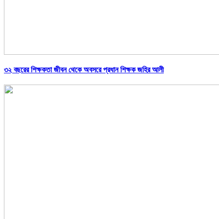
৩২ বছরের শিক্ষকতা জীবন থেকে অবসরে প্রধান শিক্ষক জহির আলী