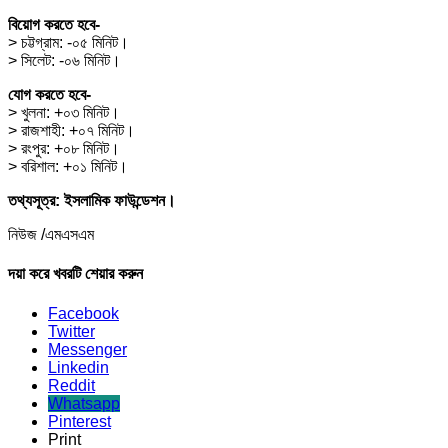
বিয়োগ করতে হবে-
> চট্টগ্রাম: -০৫ মিনিট।
> সিলেট: -০৬ মিনিট।
যোগ করতে হবে-
> খুলনা: +০৩ মিনিট।
> রাজশাহী: +০৭ মিনিট।
> রংপুর: +০৮ মিনিট।
> বরিশাল: +০১ মিনিট।
তথ্যসূত্র: ইসলামিক ফাউন্ডেশন।
নিউজ /এমএসএম
দয়া করে খবরটি শেয়ার করুন
Facebook
Twitter
Messenger
Linkedin
Reddit
Whatsapp
Pinterest
Print