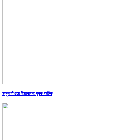
ঠাকুরগাঁওয়ে ইয়াবাসহ যুবক আটক