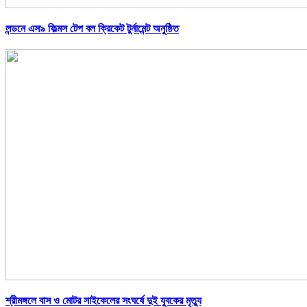
লন্ডনে এস৯ ফিল্মস টেপ বল ক্রিকেট টুর্নামেন্ট অনুষ্ঠিত
শ্রীমঙ্গলে বাস ও মোটর সাইকেলের সংঘর্ষে দুই যুবকের মৃত্যু