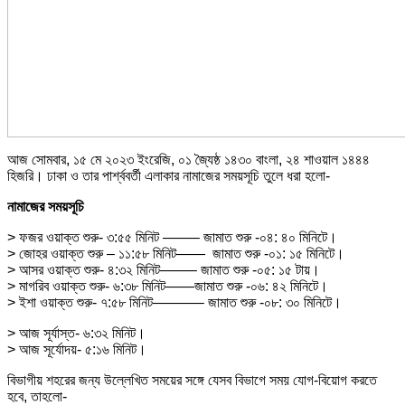
আজ সোমবার, ১৫ মে ২০২৩ ইংরেজি, ০১ জ্যৈষ্ঠ ১৪৩০ বাংলা, ২৪ শাওয়াল ১৪৪৪
হিজরি। ঢাকা ও তার পার্শ্ববর্তী এলাকার নামাজের সময়সূচি তুলে ধরা হলো-
নামাজের সময়সূচি
> ফজর ওয়াক্ত শুরু- ৩:৫৫ মিনিট ——– জামাত শুরু -০৪: ৪০ মিনিটে।
> জোহর ওয়াক্ত শুরু – ১১:৫৮ মিনিট—— জামাত শুরু -০১: ১৫ মিনিটে।
> আসর ওয়াক্ত শুরু- ৪:৩২ মিনিট——– জামাত শুরু -০৫: ১৫ টায়।
> মাগরিব ওয়াক্ত শুরু- ৬:৩৮ মিনিট——জামাত শুরু -০৬: ৪২ মিনিটে।
> ইশা ওয়াক্ত শুরু- ৭:৫৮ মিনিট———– জামাত শুরু -০৮: ৩০ মিনিটে।
> আজ সূর্যাস্ত- ৬:৩২ মিনিট।
> আজ সূর্যোদয়- ৫:১৬ মিনিট।
বিভাগীয় শহরের জন্য উল্লেখিত সময়ের সঙ্গে যেসব বিভাগে সময় যোগ-বিয়োগ করতে
হবে, তাহলো-