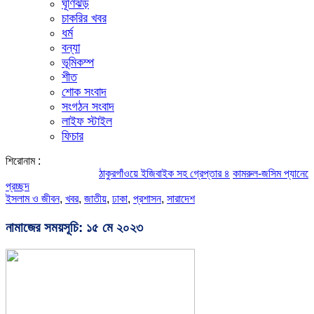
ঘূর্ণিঝড়
চাকরির খবর
ধর্ম
বন্যা
ভূমিকম্প
শীত
শোক সংবাদ
সংগঠন সংবাদ
লাইফ স্টাইল
ফিচার
শিরোনাম :
ঠাকুরগাঁওয়ে ইজিবাইক সহ গ্রেপ্তার ৪
কামরুল-জসিম প্যানেলের পরিচিত
প্রচ্ছদ
ইসলাম ও জীবন
,
খবর
,
জাতীয়
,
ঢাকা
,
প্রশাসন
,
সারাদেশ
নামাজের সময়সূচি: ১৫ মে ২০২৩