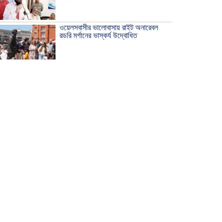
ওয়েলসবাসীর ভালোবাসায় রাইট অনারেবল
রডরি মর্গানের ভাস্কর্য উদ্বোধিত
ঠাকুরগাঁওয়ে ইয়াবাসহ যুবক আটক
দেশ রক্ষায় প্রগতিশীল সাংবাদিকদের ভুমিকা
গুরুত্বপূর্ণ -মহিবুল হাসান চৌধুরী
আহলে সুন্নাত এর কার্যক্রম বাস্তবায়নের
আহ্বান
শিক্ষিকার ওপর হামলাকারীদের গ্রেফতারের
দাবিতে মানববন্ধন অনুষ্ঠিত