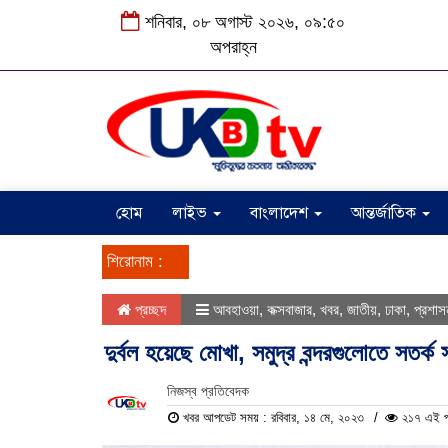
শনিবার, ০৮ অগাস্ট ২০২৬, ০৯:৫০
অপরাহ্ন
হোম
লাইভ
বাংলাদেশ
আন্তর্জাতিক
শিরোনাম :
প্রচ্ছদ
আবহাওয়া
,
কক্সবাজার
,
খবর
,
জাতীয়
,
ঢাকা
,
প্রশাস
দুর্বল হয়েছে মোখা, সমুদ্র বন্দরগুলোতে সতর্
নিজস্ব প্রতিবেদক
খবর আপডেট সময় : রবিবার, ১৪ মে, ২০২৩
২১৭ এই পর