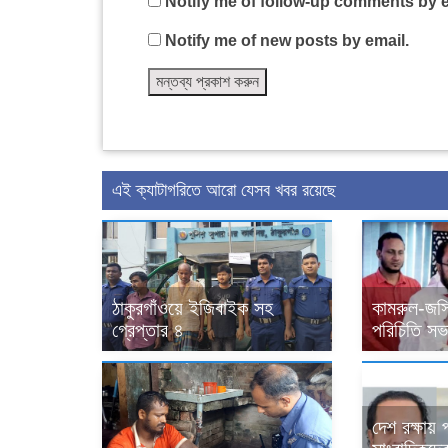
Notify me of follow-up comments by e
Notify me of new posts by email.
এই ক্যাটাগরিতে আরো যেসব খবর রয়েছে
ঠাকুরগাঁওয়ে ইজিবাইক সহ
কামরুল-জসি
গ্রেপ্তার ৪
পরিচিতি সভা
দেশ রক্ষায়