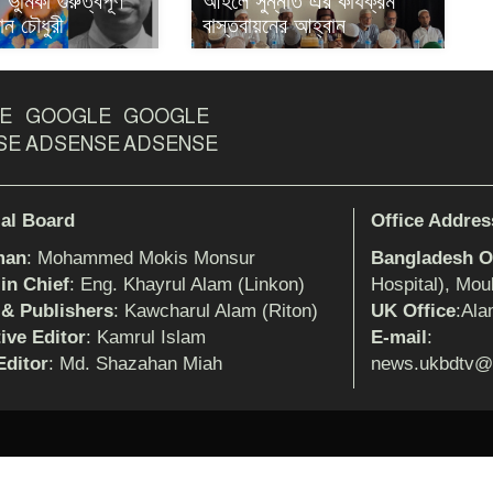
ভুমিকা গুরুত্বপূর্ণ
আহলে সুন্নাত এর কার্যক্রম
ান চৌধুরী
বাস্তবায়নের আহ্বান
E
GOOGLE
GOOGLE
SE
ADSENSE
ADSENSE
ial Board
Office Addres
man
: Mohammed Mokis Monsur
Bangladesh Of
 in Chief
: Eng. Khayrul Alam (Linkon)
Hospital), Mou
 & Publishers
: Kawcharul Alam (Riton)
UK Office
:Ala
ive Editor
: Kamrul Islam
E-mail
:
ditor
: Md. Shazahan Miah
news.ukbdtv@