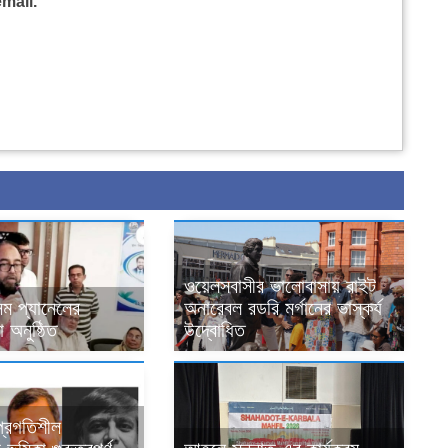
mail.
ওয়েলসবাসীর ভালোবাসায় রাইট
ম প্যানেলের
অনারেবল রডরি মর্গানের ভাস্কর্য
 অনুষ্ঠিত
উদ্বোধিত
 প্রগতিশীল