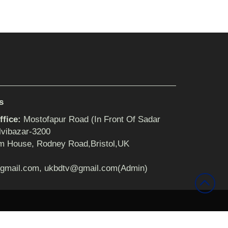
s
fice:
Mostofapur Road (In Front Of Sadar
lvibazar-3200
m House, Rodney Road,Bristol,UK
gmail.com, ukbdtv@gmail.com(Admin)