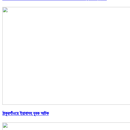
ঠাকুরগাঁওয়ে ইয়াবাসহ যুবক আটক