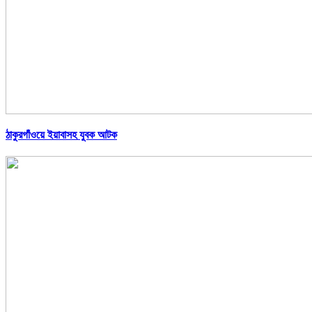
ঠাকুরগাঁওয়ে ইয়াবাসহ যুবক আটক