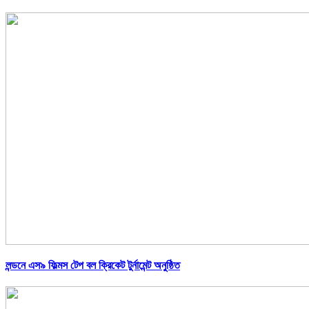
লন্ডনে এস৯ ফিল্মস টেপ বল ক্রিকেট টুর্নামেন্ট অনুষ্ঠিত