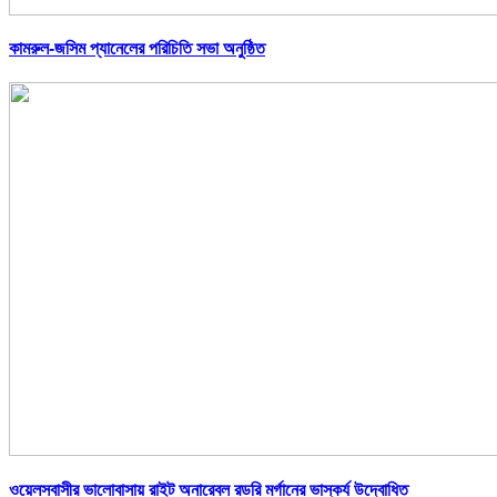
কামরুল-জসিম প্যানেলের পরিচিতি সভা অনুষ্ঠিত
ওয়েলসবাসীর ভালোবাসায় রাইট অনারেবল রডরি মর্গানের ভাস্কর্য উদ্বোধিত