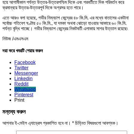
হয়ে আগামীকাল পর্যন্ত উত্তর-উত্তরপশ্চিম দিকে এবং পরবর্তীতে দিক পরিবর্তন করে
ক্রমান্বয়ে উত্তর-উত্তরপূর্ব দিকে অগ্রসর হতে পারে।
এতে আরও বলা হয়েছে, গভীর নিম্নচাপ কেন্দ্রের ৪৮ কি.মি. এর মধ্যে বাতাসের একটানা
সর্বোচ্চ গতিবেগ ঘণ্টায় ৫০ কি.মি., যা দমকা অথবা ঝোড়ো হাওয়ার আকারে ৬০ কি.মি.
পর্যন্ত বৃদ্ধি পাচ্ছে। গভীর নিম্নচাপ কেন্দ্রের নিকটবর্তী এলাকায় সাগর উত্তাল রয়েছে৷
নিউজ /এমএসএম
দয়া করে খবরটি শেয়ার করুন
Facebook
Twitter
Messenger
Linkedin
Reddit
Whatsapp
Pinterest
Print
মন্তব্য করুন
আপনার ই-মেইল এ্যাড্রেস প্রকাশিত হবে না।
*
চিহ্নিত বিষয়গুলো আবশ্যক।