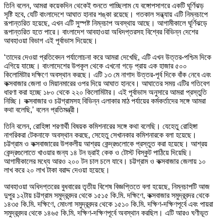
তিনি বলেন, আমরা কয়েকদিন থেকেই শুনতে পাচ্ছিলাম যে বঙ্গোপসাগরে একটি ঘূর্ণিঝড়
সৃষ্টি হবে, যেটি বাংলাদেশে আঘাত হানার শঙ্কা রয়েছে। গতকাল সন্ধ্যায় এটি নিম্নচাপে
রূপান্তরিত হয়েছে, এখন এটি সুস্পষ্ট নিম্নচাপ অবস্থায় আছে। আগামীকালে ঘূর্ণিঝড়ে
রূপান্তরিত হতে পারে। বাংলাদেশ আবহাওয়া অধিদপ্তরসহ বিশ্বের বিভিন্ন দেশের
আবহাওয়া বিভাগ এই পূর্বাভাস দিয়েছে।
‘তাদের দেওয়া প্রতিবেদন পর্যালোচনা করে আমরা দেখেছি, এটি এখন উত্তর-পশ্চিম দিকে
এগিয়ে যাচ্ছে। বাংলাদেশের উপকূল থেকে এখনো গড়ে প্রায় এক হাজার ৫০০
কিলোমিটার দক্ষিণে অবস্থান করছে। এটি ১৩ মে নাগাদ উত্তর-পূর্ব দিকে বাঁক নেবে এবং
কক্সবাজার জেলা ও মিয়ানমারের ওপর দিয়ে আঘাত হানবে। আঘাতের সময় এটির গতিবেগ
ধারণা করা হচ্ছে ১৮০ থেকে ২২০ কিলোমিটার। এই পূর্বাভাস অনুসারে আমরা প্রস্তুতি
নিচ্ছি। কক্সবাজার ও চট্টগ্রামসহ বিভিন্ন এলাকার মাঠ পর্যায়ের কর্মকর্তাদের সঙ্গে আমরা
কথা বলেছি,’ বলেন প্রতিমন্ত্রী।
তিনি বলেন, রোহিঙ্গা শরণার্থী বিষয়ক কমিশনারের সঙ্গে কথা বলেছি। যেহেতু রোহিঙ্গা
নাগরিকরা টেকনাফে অবস্থান করছে, সেহেতু সেখানকার কমিশনারকে বলা হয়েছে।
চট্টগ্রাম ও কক্সবাজারের উপকলীয় আশ্রয় কেন্দ্রগুলোকে প্রস্তুত করা হয়েছে। আশ্রয়
কেন্দ্রগুলোতে খাওয়ার জন্য ১৪ টন ড্রাই কেক ও টোস্ট বিস্কুট পাঠিয়ে দিয়েছি।
আগামীকালের মধ্যে আরও ২০০ টন চাল চলে যাবে। চট্টগ্রাম ও কক্সবাজার জেলায় ১০
লাখ করে ২০ লাখ টাকা বরাদ্দ দেওয়া হয়েছে।
আবহাওয়া অধিদপ্তরের বুধবারের তৃতীয় বিশেষ বিজ্ঞপ্তিতে বলা হয়েছে, নিম্নচাপটি আজ
দুপুর ১২টায় চট্টগ্রাম সমুদ্রবন্দর থেকে ১৫১৫ কি.মি. দক্ষিণে, কক্সবাজার সমুদ্রবন্দর থেকে
১৪৩৫ কি.মি. দক্ষিণে, মোংলা সমুদ্রবন্দর থেকে ১৫১০ কি.মি. দক্ষিণ-দক্ষিণপূর্বে এবং পায়রা
সমুদ্রবন্দর থেকে ১৪৬৫ কি.মি. দক্ষিণ-দক্ষিণপূর্বে অবস্থান করছিল। এটি আরও ঘণীভূত