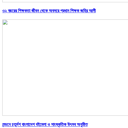
৩২ বছরের শিক্ষকতা জীবন থেকে অবসরে প্রধান শিক্ষক জহির আলী
লন্ডনে চতুর্দশ বাংলাদেশ বইমেলা ও সাংষ্কৃতিক উৎসব অনুষ্ঠিত