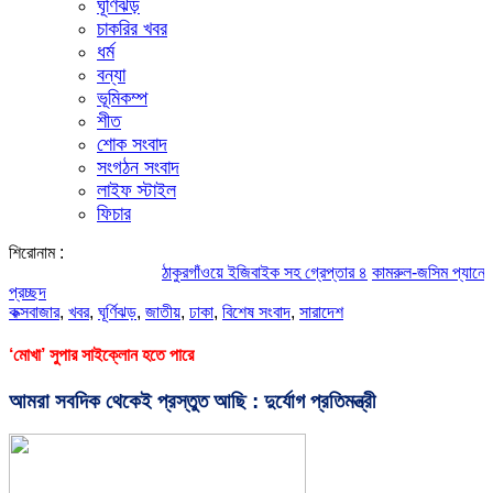
ঘূর্ণিঝড়
চাকরির খবর
ধর্ম
বন্যা
ভূমিকম্প
শীত
শোক সংবাদ
সংগঠন সংবাদ
লাইফ স্টাইল
ফিচার
শিরোনাম :
ঠাকুরগাঁওয়ে ইজিবাইক সহ গ্রেপ্তার ৪
কামরুল-জসিম প্যানেলের পরিচি
প্রচ্ছদ
কক্সবাজার
,
খবর
,
ঘূর্ণিঝড়
,
জাতীয়
,
ঢাকা
,
বিশেষ সংবাদ
,
সারাদেশ
‘মোখা’ সুপার সাইক্লোন হতে পারে
আমরা সবদিক থেকেই প্রস্তুত আছি : দুর্যোগ প্রতিমন্ত্রী