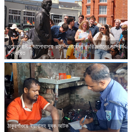
ওয়েলসবাসীর ভালোবাসায় রাইট অনারেবল রডরি মর্গানের ভাস্কর্য
উদ্বোধিত
ঠাকুরগাঁওয়ে ইয়াবাসহ যুবক আটক