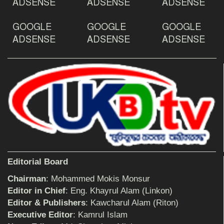
ADSENSE
ADSENSE
ADSENSE
GOOGLE
GOOGLE
GOOGLE
দেশ রক্ষায় প্রগতিশীল সাংবাদিকদের ভুমিকা গুরুত্বপূর্ণ
-মহিবুল হাসান চৌধুরী
ADSENSE
ADSENSE
ADSENSE
আহলে সুন্নাত এর কার্যক্রম বাস্তবায়নের আহ্বান
শিক্ষিকার ওপর হামলাকারীদের গ্রেফতারের দাবিতে
মানববন্ধন অনুষ্ঠিত
Editorial Board
বিমানের সিলেট-ম্যানচেস্টার সরাসরি ফ্লাইট চালু হচ্ছে
সোমবার
Chairman
: Mohammed Mokis Monsur
Editor in Chief
: Eng. Khayrul Alam (Linkon)
Editor & Publishers
: Kawcharul Alam (Riton)
ঠাকুরগাঁওয়ে শিশু ধর্ষকের যাবজ্জীবন কারাদণ্ড
Executive Editor
: Kamrul Islam