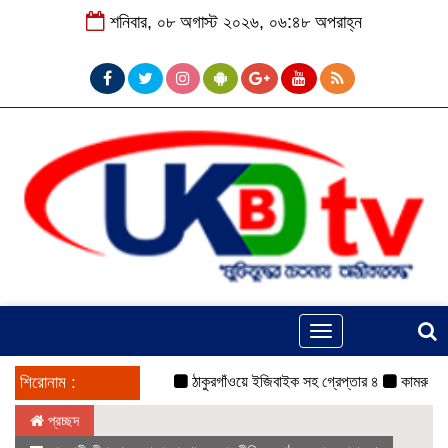
শনিবার, ০৮ অগাস্ট ২০২৬, ০৬:৪৮ অপরাহ্ন
Toggle
navigation
শিরোনাম :
ঠাকুরগাঁওয়ে ইজিবাইক সহ গ্রেপ্তার ৪
কামরুল-জসিম প্
প্রচ্ছদ