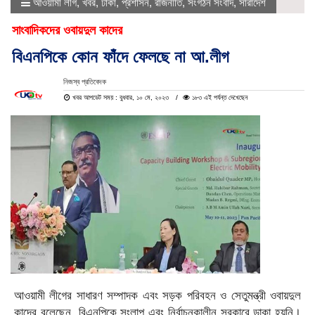
আওয়ামী লীগ
,
খবর
,
ঢাকা
,
প্রশাসন
,
রাজনীতি
,
সংগঠন সংবাদ
,
সারাদেশ
সাংবাদিকদের ওবায়দুল কাদের
বিএনপিকে কোন ফাঁদে ফেলছে না আ.লীগ
নিজস্ব প্রতিবেদক
খবর আপডেট সময় : বুধবার, ১০ মে, ২০২৩
১৮৩ এই পর্যন্ত দেখেছেন
আওয়ামী লীগের সাধারণ সম্পাদক এবং সড়ক পরিবহন ও সেতুমন্ত্রী ওবায়দুল
কাদের বলেছেন, বিএনপিকে সংলাপ এবং নির্বাচনকালীন সরকারে ডাকা হয়নি।