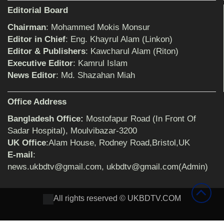
Editorial Board
Chairman
: Mohammed Mokis Monsur
শিক্ষিকার ওপর হামলাকারীদের গ্রেফতারের দাবিতে
Editor in Chief
: Eng. Khayrul Alam (Linkon)
মানববন্ধন অনুষ্ঠিত
Editor & Publishers
: Kawcharul Alam (Riton)
Executive Editor
: Kamrul Islam
News Editor
: Md. Shazahan Miah
বিমানের সিলেট-ম্যানচেস্টার সরাসরি ফ্লাইট চালু হচ্ছে
সোমবার
Office Address
Bangladesh Office:
Mostofapur Road (In Front Of
ঠাকুরগাঁওয়ে শিশু ধর্ষকের যাবজ্জীবন কারাদণ্ড
Sadar Hospital), Moulvibazar-3200
UK Office
:Alam House, Rodney Road,Bristol,UK
E-mail
:
news.ukbdtv@gmail.com, ukbdtv@gmail.com(Admin)
সেনাবাহিনীর পক্ষ থেকে ক্রীড়া সামগ্রী ও আর্থিক
সহায়তা প্রদান অনুষ্ঠিত
All rights reserved © UKBDTV.COM
৩২ বছরের শিক্ষকতা জীবন থেকে অবসরে প্রধান