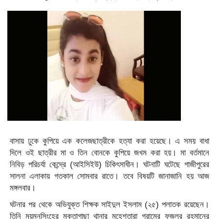
বাসায় ঢুকে কুপিয়ে এক কলেজছাত্রীকে হত্যা করা হয়েছে। এ সময় বাধা
দিলে ওই ছাত্রীর মা ও তিন বোনকে কুপিয়ে জখম করা হয়। মা বর্তমানে
নিবিড় পরিচর্যা কেন্দ্রে (আইসিইউ) চিকিৎসাধীন। ঘটনাটি ঘটেছে গাজীপুরের
সালনা এলাকায় গতকাল সোমবার রাতে। তবে বিষয়টি জানাজানি হয় আজ
মঙ্গলবার।
ঘটনার পর থেকে অভিযুক্ত শিক্ষক সাইদুল ইসলাম (২৫) পলাতক রয়েছেন।
তিনি ময়মনসিংহের মুক্তাগাছা থানার মহেশতারা গ্রামের ফজলুর রহমানের