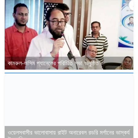
কামরুল-জসিম প্যানেলের পরিচিতি সভা অনুষ্ঠিত
ওয়েলসবাসীর ভালোবাসায় রাইট অনারেবল রডরি মর্গানের ভাস্কর্য