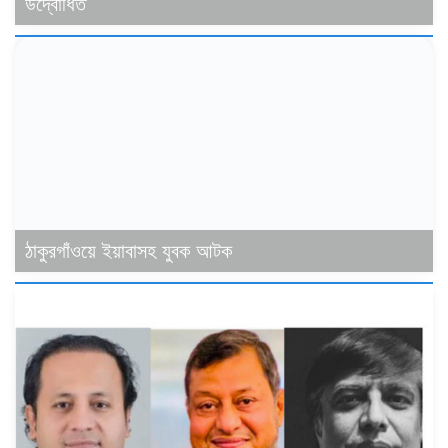
উদ্বোধিত
ঠাকুরগাঁওয়ে ইয়াবাসহ যুবক আটক