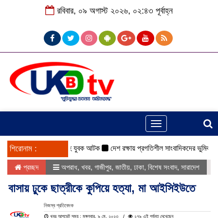
রবিবার, ০৯ অগাস্ট ২০২৬, ০২:৪৩ পূর্বাহ্ন
Toggle
navigation
ঠাকুরগাঁওয়ে ইয়াবাসহ যুবক আটক
শিরোনাম :
দেশ রক্ষায় প্রগতিশীল সাংবাদিকদের ভুমিকা গুরুত্বপ
প্রচ্ছদ
অপরাধ
,
খবর
,
গাজীপুর
,
জাতীয়
,
ঢাকা
,
বিশেষ সংবাদ
,
সারাদেশ
বাসায় ঢুকে ছাত্রীকে কুপিয়ে হত্যা, মা আইসিইউতে
নিজস্ব প্রতিবেদক
খবর আপডেট সময় : মঙ্গলবার, ৯ মে, ২০২৩
২৭৯ এই পর্যন্ত দেখেছেন