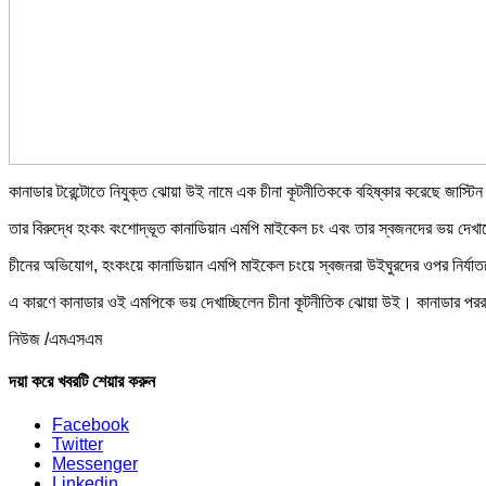
কানাডার টরেন্টোতে নিযুক্ত ঝোয়া উই নামে এক চীনা কূটনীতিককে বহিষ্কার করেছে জাস্টি
তার বিরুদ্ধে হংকং বংশোদ্ভূত কানাডিয়ান এমপি মাইকেল চং এবং তার স্বজনদের ভয় দ
চীনের অভিযোগ, হংকংয়ে কানাডিয়ান এমপি মাইকেল চংয়ে স্বজনরা উইঘুরদের ওপর নির্যাতন
এ কারণে কানাডার ওই এমপিকে ভয় দেখাচ্ছিলেন চীনা কূটনীতিক ঝোয়া উই। কানাডার পররাষ্
নিউজ /এমএসএম
দয়া করে খবরটি শেয়ার করুন
Facebook
Twitter
Messenger
Linkedin