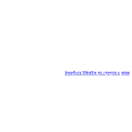
ঠাকুরগাঁওয়ে ইজিবাইক সহ গ্রেপ্তার ৪
কামরুল-জসিম প