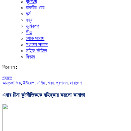
ঘূর্ণিঝড়
চাকরির খবর
ধর্ম
বন্যা
ভূমিকম্প
শীত
শোক সংবাদ
সংগঠন সংবাদ
লাইফ স্টাইল
ফিচার
শিরোনাম :
প্রচ্ছদ
আন্তর্জাতিক
,
ইউরোপ
,
এশিয়া
,
খবর
,
প্রশাসন
,
সারাদেশ
এবার চীনা কূটনীতিককে বহিষ্কার করলো কানাডা