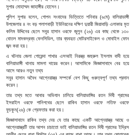
সুপার মোহাম্মদ জাহাঙ্গীর হোসেন।
পুলিশ সুপার বলেন, গোপন সংবাদের ভিত্তিতে শনিবার (৬মে) বালিয়াডাঙ্গী
উপজেলার ৪ নং বড় পলাশবাড়ী ইউনিয়নের দক্ষিণ দুয়ারী জিয়াবাড়ি এলাকার মৃত
কলিম উদ্দিনের ছেলে সবুর হাসান ওরফে জুলুন (২৬) এর কাছ থেকে ১৩০
বোতল মাদকদ্রব্য ফেনসিডিল, তার ব্যবহৃত মোটরসাইকেল ও মোবাইল ফোন
জব্দ করা হয়।
এ ঘটনায় জেলা গোয়েন্দা শাখার এসআই নিরস্ত্র জহুরুল ইসলাম বাদী হয়ে
বালিয়াডাঙ্গী থানায় মামলা দায়ের করেন। আসামিকে জিজ্ঞাসাবাদে বের হয়ে
আসে আরও নতুন তথ্য
সবুর হাসান অবৈধ আগ্নেয়াস্ত্র সম্পর্কে বেশ কিছু গুরুত্বপূর্ণ তথ্য প্রদান
করেন।
তার তথ্য মতে আবার অভিযান চালিয়ে বালিয়াডাঙ্গির রতন দিঘী গ্রামের
ইসরাইল ওরফে পানিপথের ছেলে রাকিব হাসান ওরফে লতিফ ওরফে
ফুচকুন(২৬) কে গ্রেফতার করা হয়।
জিজ্ঞাসাবাদে রাকিব তথ্য দেয় যে তার কাছে একটি আগ্নেয়াস্ত্র আছে ও
আগ্নেয়াস্ত্রটি তার আপন চাচাতো ভাই বালিয়াডাঙ্গির রতন দিঘী গ্রামের ইদ্রিস
আলীর ছেলে রানা মিস্টার (৩৫) এর কাছে রাখা আছে। তার তথ্য মোতাবেক