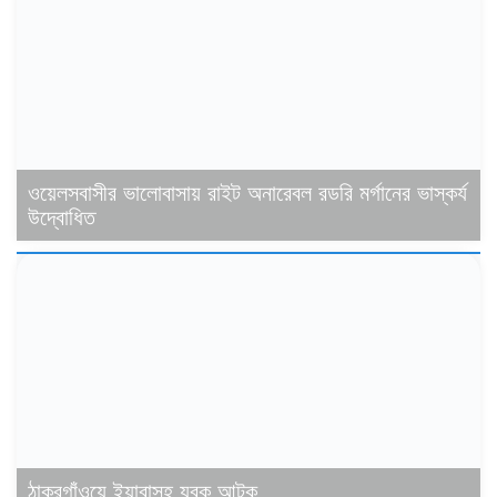
ওয়েলসবাসীর ভালোবাসায় রাইট অনারেবল রডরি মর্গানের ভাস্কর্য
উদ্বোধিত
ঠাকুরগাঁওয়ে ইয়াবাসহ যুবক আটক