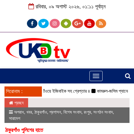
রবিবার, ০৯ অগাস্ট ২০২৬, ০১:১১ পূর্বাহ্ন
Toggle
navigation
শিরোনাম :
ঠাকুরগাঁওয়ে ইজিবাইক সহ গ্রেপ্তার ৪
কামরুল-জসিম প্যানেলের পরি
প্রচ্ছদ
অপরাধ
,
খবর
,
ঠাকুরগাঁও
,
প্রশাসন
,
বিশেষ সংবাদ
,
রংপুর
,
সংগঠন সংবাদ
,
সারাদেশ
ঠাকুরগাঁও পুলিশের হাতে