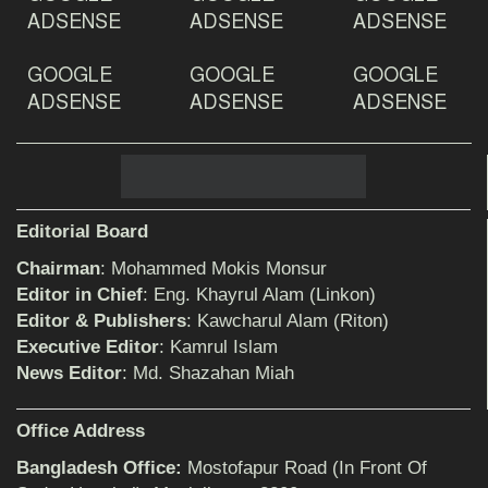
ADSENSE
ADSENSE
ADSENSE
GOOGLE
GOOGLE
GOOGLE
দেশ রক্ষায় প্রগতিশীল সাংবাদিকদের ভুমিকা গুরুত্বপূর্ণ
-মহিবুল হাসান চৌধুরী
ADSENSE
ADSENSE
ADSENSE
আহলে সুন্নাত এর কার্যক্রম বাস্তবায়নের আহ্বান
Editorial Board
Chairman
: Mohammed Mokis Monsur
শিক্ষিকার ওপর হামলাকারীদের গ্রেফতারের দাবিতে
Editor in Chief
: Eng. Khayrul Alam (Linkon)
মানববন্ধন অনুষ্ঠিত
Editor & Publishers
: Kawcharul Alam (Riton)
Executive Editor
: Kamrul Islam
News Editor
: Md. Shazahan Miah
বিমানের সিলেট-ম্যানচেস্টার সরাসরি ফ্লাইট চালু হচ্ছে
সোমবার
Office Address
Bangladesh Office:
Mostofapur Road (In Front Of
ঠাকুরগাঁওয়ে শিশু ধর্ষকের যাবজ্জীবন কারাদণ্ড